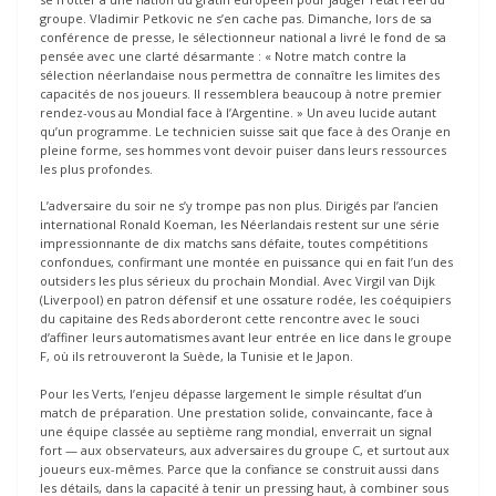
groupe. Vladimir Petkovic ne s’en cache pas. Dimanche, lors de sa
conférence de presse, le sélectionneur national a livré le fond de sa
pensée avec une clarté désarmante : « Notre match contre la
sélection néerlandaise nous permettra de connaître les limites des
capacités de nos joueurs. Il ressemblera beaucoup à notre premier
rendez-vous au Mondial face à l’Argentine. » Un aveu lucide autant
qu’un programme. Le technicien suisse sait que face à des Oranje en
pleine forme, ses hommes vont devoir puiser dans leurs ressources
les plus profondes.
L’adversaire du soir ne s’y trompe pas non plus. Dirigés par l’ancien
international Ronald Koeman, les Néerlandais restent sur une série
impressionnante de dix matchs sans défaite, toutes compétitions
confondues, confirmant une montée en puissance qui en fait l’un des
outsiders les plus sérieux du prochain Mondial. Avec Virgil van Dijk
(Liverpool) en patron défensif et une ossature rodée, les coéquipiers
du capitaine des Reds aborderont cette rencontre avec le souci
d’affiner leurs automatismes avant leur entrée en lice dans le groupe
F, où ils retrouveront la Suède, la Tunisie et le Japon.
Pour les Verts, l’enjeu dépasse largement le simple résultat d’un
match de préparation. Une prestation solide, convaincante, face à
une équipe classée au septième rang mondial, enverrait un signal
fort — aux observateurs, aux adversaires du groupe C, et surtout aux
joueurs eux-mêmes. Parce que la confiance se construit aussi dans
les détails, dans la capacité à tenir un pressing haut, à combiner sous