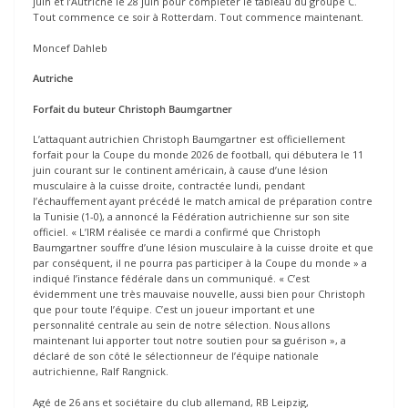
juin et l’Autriche le 28 juin pour compléter le tableau du groupe C.
Tout commence ce soir à Rotterdam. Tout commence maintenant.
Moncef Dahleb
Autriche
Forfait du buteur Christoph Baumgartner
L’attaquant autrichien Christoph Baumgartner est officiellement
forfait pour la Coupe du monde 2026 de football, qui débutera le 11
juin courant sur le continent américain, à cause d’une lésion
musculaire à la cuisse droite, contractée lundi, pendant
l’échauffement ayant précédé le match amical de préparation contre
la Tunisie (1-0), a annoncé la Fédération autrichienne sur son site
officiel. « L’IRM réalisée ce mardi a confirmé que Christoph
Baumgartner souffre d’une lésion musculaire à la cuisse droite et que
par conséquent, il ne pourra pas participer à la Coupe du monde » a
indiqué l’instance fédérale dans un communiqué. « C’est
évidemment une très mauvaise nouvelle, aussi bien pour Christoph
que pour toute l’équipe. C’est un joueur important et une
personnalité centrale au sein de notre sélection. Nous allons
maintenant lui apporter tout notre soutien pour sa guérison », a
déclaré de son côté le sélectionneur de l’équipe nationale
autrichienne, Ralf Rangnick.
Agé de 26 ans et sociétaire du club allemand, RB Leipzig,