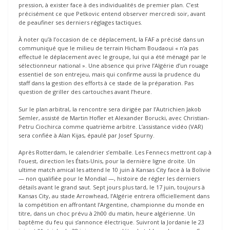
pression, à exister face à des individualités de premier plan. C’est
précisément ce que Petkovic entend observer mercredi soir, avant
de peaufiner ses derniers réglages tactiques.
À noter qu’à l’occasion de ce déplacement, la FAF a précisé dans un
communiqué que le milieu de terrain Hicham Boudaoui « n’a pas
effectué le déplacement avec le groupe, lui qui a été ménagé par le
sélectionneur national ». Une absence qui prive l’Algérie d’un rouage
essentiel de son entrejeu, mais qui confirme aussi la prudence du
staff dans la gestion des efforts à ce stade de la préparation. Pas
question de griller des cartouches avant l’heure.
Sur le plan arbitral, la rencontre sera dirigée par l’Autrichien Jakob
Semler, assisté de Martin Hofler et Alexander Borucki, avec Christian-
Petru Ciochirca comme quatrième arbitre. L’assistance vidéo (VAR)
sera confiée à Alan Kijas, épaulé par Josef Spurny.
Après Rotterdam, le calendrier s’emballe. Les Fennecs mettront cap à
l’ouest, direction les États-Unis, pour la dernière ligne droite. Un
ultime match amical les attend le 10 juin à Kansas City face à la Bolivie
— non qualifiée pour le Mondial —, histoire de régler les derniers
détails avant le grand saut. Sept jours plus tard, le 17 juin, toujours à
Kansas City, au stade Arrowhead, l’Algérie entrera officiellement dans
la compétition en affrontant l’Argentine, championne du monde en
titre, dans un choc prévu à 2h00 du matin, heure algérienne. Un
baptême du feu qui s’annonce électrique. Suivront la Jordanie le 23