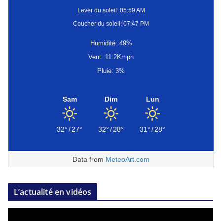
Lever du soleil: 05:59 AM
Coucher du soleil: 07:47 PM
Humidité: 49%
Vent: 11.2Kmph
Pluie: 3%
Sam
Dim
Lun
32°
/
27°
32°
/
28°
31°
/
28°
Data from
MeteoArt.com
L’actualité en vidéos