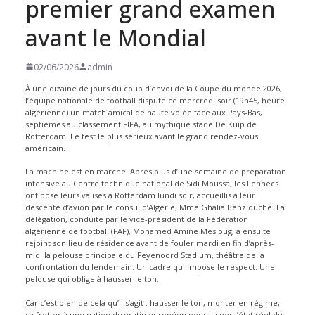
premier grand examen
avant le Mondial
02/06/2026
admin
À une dizaine de jours du coup d’envoi de la Coupe du monde 2026,
l’équipe nationale de football dispute ce mercredi soir (19h45, heure
algérienne) un match amical de haute volée face aux Pays-Bas,
septièmes au classement FIFA, au mythique stade De Kuip de
Rotterdam. Le test le plus sérieux avant le grand rendez-vous
américain.
La machine est en marche. Après plus d’une semaine de préparation
intensive au Centre technique national de Sidi Moussa, les Fennecs
ont posé leurs valises à Rotterdam lundi soir, accueillis à leur
descente d’avion par le consul d’Algérie, Mme Ghalia Benziouche. La
délégation, conduite par le vice-président de la Fédération
algérienne de football (FAF), Mohamed Amine Mesloug, a ensuite
rejoint son lieu de résidence avant de fouler mardi en fin d’après-
midi la pelouse principale du Feyenoord Stadium, théâtre de la
confrontation du lendemain. Un cadre qui impose le respect. Une
pelouse qui oblige à hausser le ton.
Car c’est bien de cela qu’il s’agit : hausser le ton, monter en régime,
se frotter à une nation du gratin européen pour jauger l’état réel du