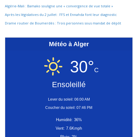
Algérie-Mali : Bamako souligne une « convergence de vue totale »
Après les législatives du 2 juillet : FFS et Ennahda font leur diagnostic
Drame routier de Boumerdès : Trois personnes sous mandat de dépôt
Météo à Alger
30°
C
Ensoleillé
Lever du soleil: 06:00 AM
Coucher du soleil: 07:46 PM
Humidité: 36%
Vent: 7.6Kmph
Pluie: 2%