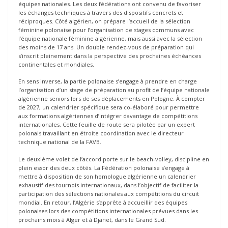
équipes nationales. Les deux fédérations ont convenu de favoriser
les échanges techniques à travers des dispositifs concrets et
réciproques. Côté algérien, on prépare l’accueil de la sélection
féminine polonaise pour l’organisation de stages communs avec
l’équipe nationale féminine algérienne, mais aussi avec la sélection
des moins de 17 ans. Un double rendez-vous de préparation qui
s’inscrit pleinement dans la perspective des prochaines échéances
continentales et mondiales.
En sens inverse, la partie polonaise s’engage à prendre en charge
l’organisation d’un stage de préparation au profit de l’équipe nationale
algérienne seniors lors de ses déplacements en Pologne. À compter
de 2027, un calendrier spécifique sera co-élaboré pour permettre
aux formations algériennes d’intégrer davantage de compétitions
internationales. Cette feuille de route sera pilotée par un expert
polonais travaillant en étroite coordination avec le directeur
technique national de la FAVB.
Le deuxième volet de l’accord porte sur le beach-volley, discipline en
plein essor des deux côtés. La Fédération polonaise s’engage à
mettre à disposition de son homologue algérienne un calendrier
exhaustif des tournois internationaux, dans l’objectif de faciliter la
participation des sélections nationales aux compétitions du circuit
mondial. En retour, l’Algérie s’apprête à accueillir des équipes
polonaises lors des compétitions internationales prévues dans les
prochains mois à Alger et à Djanet, dans le Grand Sud.