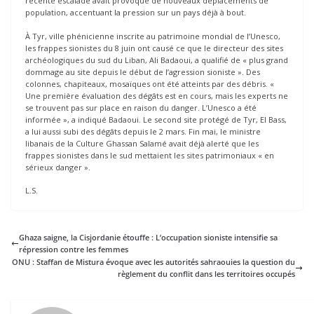
récente escalade avait provoqué de nouveaux déplacements de
population, accentuant la pression sur un pays déjà à bout.
À Tyr, ville phénicienne inscrite au patrimoine mondial de l’Unesco,
les frappes sionistes du 8 juin ont causé ce que le directeur des sites
archéologiques du sud du Liban, Ali Badaoui, a qualifié de « plus grand
dommage au site depuis le début de l’agression sioniste ». Des
colonnes, chapiteaux, mosaïques ont été atteints par des débris. «
Une première évaluation des dégâts est en cours, mais les experts ne
se trouvent pas sur place en raison du danger. L’Unesco a été
informée », a indiqué Badaoui. Le second site protégé de Tyr, El Bass,
a lui aussi subi des dégâts depuis le 2 mars. Fin mai, le ministre
libanais de la Culture Ghassan Salamé avait déjà alerté que les
frappes sionistes dans le sud mettaient les sites patrimoniaux « en
sérieux danger ».
L.S.
Ghaza saigne, la Cisjordanie étouffe : L’occupation sioniste intensifie sa
répression contre les femmes
ONU : Staffan de Mistura évoque avec les autorités sahraouies la question du
règlement du conflit dans les territoires occupés