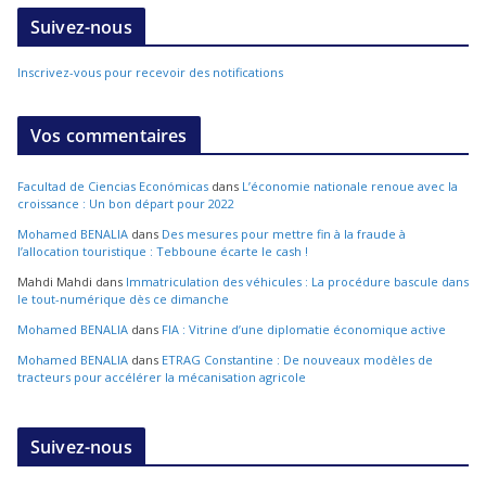
Suivez-nous
Inscrivez-vous pour recevoir des notifications
Vos commentaires
Facultad de Ciencias Económicas
dans
L’économie nationale renoue avec la
croissance : Un bon départ pour 2022
Mohamed BENALIA
dans
Des mesures pour mettre fin à la fraude à
l’allocation touristique : Tebboune écarte le cash !
Mahdi Mahdi
dans
Immatriculation des véhicules : La procédure bascule dans
le tout-numérique dès ce dimanche
Mohamed BENALIA
dans
FIA : Vitrine d’une diplomatie économique active
Mohamed BENALIA
dans
ETRAG Constantine : De nouveaux modèles de
tracteurs pour accélérer la mécanisation agricole
Suivez-nous