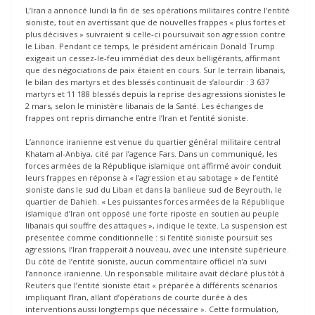
L’Iran a annoncé lundi la fin de ses opérations militaires contre l’entité
sioniste, tout en avertissant que de nouvelles frappes « plus fortes et
plus décisives » suivraient si celle-ci poursuivait son agression contre
le Liban. Pendant ce temps, le président américain Donald Trump
exigeait un cessez-le-feu immédiat des deux belligérants, affirmant
que des négociations de paix étaient en cours. Sur le terrain libanais,
le bilan des martyrs et des blessés continuait de s’alourdir : 3 637
martyrs et 11 188 blessés depuis la reprise des agressions sionistes le
2 mars, selon le ministère libanais de la Santé. Les échanges de
frappes ont repris dimanche entre l’Iran et l’entité sioniste.
L’annonce iranienne est venue du quartier général militaire central
Khatam al-Anbiya, cité par l’agence Fars. Dans un communiqué, les
forces armées de la République islamique ont affirmé avoir conduit
leurs frappes en réponse à « l’agression et au sabotage » de l’entité
sioniste dans le sud du Liban et dans la banlieue sud de Beyrouth, le
quartier de Dahieh. « Les puissantes forces armées de la République
islamique d’Iran ont opposé une forte riposte en soutien au peuple
libanais qui souffre des attaques », indique le texte. La suspension est
présentée comme conditionnelle : si l’entité sioniste poursuit ses
agressions, l’Iran frapperait à nouveau, avec une intensité supérieure.
Du côté de l’entité sioniste, aucun commentaire officiel n’a suivi
l’annonce iranienne. Un responsable militaire avait déclaré plus tôt à
Reuters que l’entité sioniste était « préparée à différents scénarios
impliquant l’Iran, allant d’opérations de courte durée à des
interventions aussi longtemps que nécessaire ». Cette formulation,