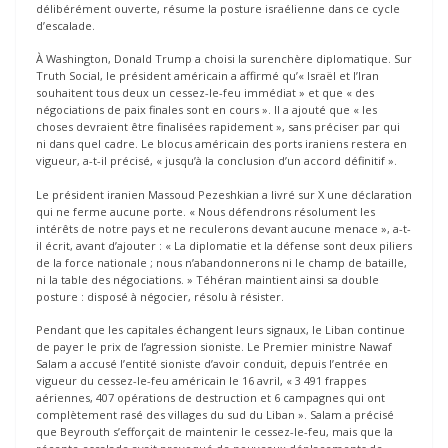
délibérément ouverte, résume la posture israélienne dans ce cycle
d’escalade.
À Washington, Donald Trump a choisi la surenchère diplomatique. Sur
Truth Social, le président américain a affirmé qu’« Israël et l’Iran
souhaitent tous deux un cessez-le-feu immédiat » et que « des
négociations de paix finales sont en cours ». Il a ajouté que « les
choses devraient être finalisées rapidement », sans préciser par qui
ni dans quel cadre. Le blocus américain des ports iraniens restera en
vigueur, a-t-il précisé, « jusqu’à la conclusion d’un accord définitif ».
Le président iranien Massoud Pezeshkian a livré sur X une déclaration
qui ne ferme aucune porte. « Nous défendrons résolument les
intérêts de notre pays et ne reculerons devant aucune menace », a-t-
il écrit, avant d’ajouter : « La diplomatie et la défense sont deux piliers
de la force nationale ; nous n’abandonnerons ni le champ de bataille,
ni la table des négociations. » Téhéran maintient ainsi sa double
posture : disposé à négocier, résolu à résister.
Pendant que les capitales échangent leurs signaux, le Liban continue
de payer le prix de l’agression sioniste. Le Premier ministre Nawaf
Salam a accusé l’entité sioniste d’avoir conduit, depuis l’entrée en
vigueur du cessez-le-feu américain le 16 avril, « 3 491 frappes
aériennes, 407 opérations de destruction et 6 campagnes qui ont
complètement rasé des villages du sud du Liban ». Salam a précisé
que Beyrouth s’efforçait de maintenir le cessez-le-feu, mais que la