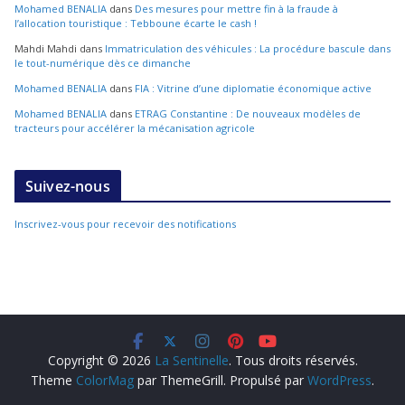
Mohamed BENALIA
dans
Des mesures pour mettre fin à la fraude à
l’allocation touristique : Tebboune écarte le cash !
Mahdi Mahdi
dans
Immatriculation des véhicules : La procédure bascule dans
le tout-numérique dès ce dimanche
Mohamed BENALIA
dans
FIA : Vitrine d’une diplomatie économique active
Mohamed BENALIA
dans
ETRAG Constantine : De nouveaux modèles de
tracteurs pour accélérer la mécanisation agricole
Suivez-nous
Inscrivez-vous pour recevoir des notifications
Copyright © 2026
La Sentinelle
. Tous droits réservés.
Theme
ColorMag
par ThemeGrill. Propulsé par
WordPress
.