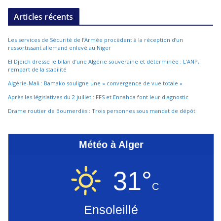
Articles récents
Les services de Sécurité de l’Armée procèdent à la réception d’un
ressortissant allemand enlevé au Niger
El Djeïch dresse le bilan d’une Algérie souveraine et déterminée : L’ANP,
rempart de la stabilité
Algérie-Mali : Bamako souligne une « convergence de vue totale »
Après les législatives du 2 juillet : FFS et Ennahda font leur diagnostic
Drame routier de Boumerdès : Trois personnes sous mandat de dépôt
Météo à Alger
31°
C
Ensoleillé