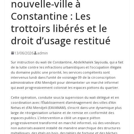
nouvelle-ville à
Constantine : Les
trottoirs libérés et le
droit d’usage restitué
13/06/2026
admin
Sur instruction du wali de Constantine, Abdelkhalek Sayouda, qui a fait
de la lutte contre les infractions urbanistiques et l’occupation illégale
du domaine public une priorité, les services compétents sont
intervenus lundi dans l’unité de voisinage 09 de la circonscription
administrative d’Ali Mendjeli pour démanteler un marché informel
qui avait progressivement colonisé les espaces piétons du quartier.
Cette opération, conduite sous la supervision du wali délégué et en
coordination avec l’Établissement d’aménagement des villes d’Aïn
Nehas et d’Ali Mendjeli (EAVANAM), s’inscrit dans une dynamique plus
large de réorganisation urbaine et de remise en conformité des
espaces publics. L’intervention a ciblé un espace piéton
progressivement transformé en marché informel, où des vendeurs
non autorisés avaient installé de manière anarchique des structures
métalliques, des étals en bois, des tables de fortune et des bâches