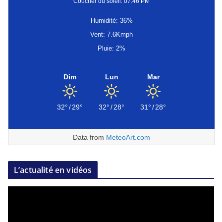
Coucher du soleil: 07:46 PM
Humidité: 36%
Vent: 7.6Kmph
Pluie: 2%
Dim
Lun
Mar
32°
/
29°
32°
/
28°
31°
/
28°
Data from
MeteoArt.com
L’actualité en vidéos