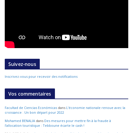
Suivez-nous
Inscrivez-vous pour recevoir des notifications
Vos commentaires
Facultad de Ciencias Económicas
dans
L’économie nationale renoue avec la
croissance : Un bon départ pour 2022
Mohamed BENALIA
dans
Des mesures pour mettre fin à la fraude à
l’allocation touristique : Tebboune écarte le cash !