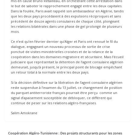
mis en cause Bruno Retailleau, en orchestrant cette arrestation dans
le but de saboter le rapprochement engagé entre les deux capitales.
Dans la foulée, Paris avait rappelé son ambassadeur en Algérie, tandis
que les deux pays procédaient à des expulsions réciproques et sans
précédent de douze agents consulaires de chaque côté, plongeant
les relations bilatérales dans une phase de gel prolongé de plusieurs
mois.
Ce n’est qu’en février dernier qu’Alger et Paris ont renoué le fil du
dialogue, engageant un nouveau processus de sortie de crise
ponctué de visites ministérielles croisées et de la relance de la
coopération dans les domaines migratoire et sécuritaire. Mais l’écueil
judiciaire que représentait la détention de l’agent consulaire algérien
demeurait, jusqu’à présent, le principal point de blocage empêchant
un retour total à la normale entre les deux pays.
Si la décision définitive sur la libération de l’agent consulaire algérien
reste suspendue à l’examen du 13 juillet, ce changement de position
du parquet antiterroriste français pourrait être perçu comme un
signal d’apaisement susceptible de débloquer, ce différent qui
continue de peser sur les relations algéro-françaises.
Salim Amokrane
Coopération Algéro-Tunisienne : Des projets structurants pour les zones