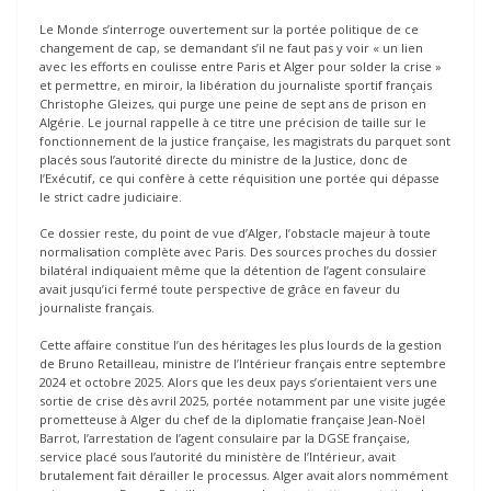
Le Monde s’interroge ouvertement sur la portée politique de ce
changement de cap, se demandant s’il ne faut pas y voir « un lien
avec les efforts en coulisse entre Paris et Alger pour solder la crise »
et permettre, en miroir, la libération du journaliste sportif français
Christophe Gleizes, qui purge une peine de sept ans de prison en
Algérie. Le journal rappelle à ce titre une précision de taille sur le
fonctionnement de la justice française, les magistrats du parquet sont
placés sous l’autorité directe du ministre de la Justice, donc de
l’Exécutif, ce qui confère à cette réquisition une portée qui dépasse
le strict cadre judiciaire.
Ce dossier reste, du point de vue d’Alger, l’obstacle majeur à toute
normalisation complète avec Paris. Des sources proches du dossier
bilatéral indiquaient même que la détention de l’agent consulaire
avait jusqu’ici fermé toute perspective de grâce en faveur du
journaliste français.
Cette affaire constitue l’un des héritages les plus lourds de la gestion
de Bruno Retailleau, ministre de l’Intérieur français entre septembre
2024 et octobre 2025. Alors que les deux pays s’orientaient vers une
sortie de crise dès avril 2025, portée notamment par une visite jugée
prometteuse à Alger du chef de la diplomatie française Jean-Noël
Barrot, l’arrestation de l’agent consulaire par la DGSE française,
service placé sous l’autorité du ministère de l’Intérieur, avait
brutalement fait dérailler le processus. Alger avait alors nommément