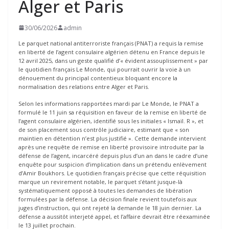
Alger et Paris
30/06/2026
admin
Le parquet national antiterroriste français (PNAT) a requis la remise
en liberté de l’agent consulaire algérien détenu en France depuis le
12 avril 2025, dans un geste qualifié d’« évident assouplissement » par
le quotidien français Le Monde, qui pourrait ouvrir la voie à un
dénouement du principal contentieux bloquant encore la
normalisation des relations entre Alger et Paris.
Selon les informations rapportées mardi par Le Monde, le PNAT a
formulé le 11 juin sa réquisition en faveur de la remise en liberté de
l’agent consulaire algérien, identifié sous les initiales « Ismaïl. R », et
de son placement sous contrôle judiciaire, estimant que « son
maintien en détention n’est plus justifié ». Cette demande intervient
après une requête de remise en liberté provisoire introduite par la
défense de l’agent, incarcéré depuis plus d’un an dans le cadre d’une
enquête pour suspicion d’implication dans un prétendu enlèvement
d’Amir Boukhors. Le quotidien français précise que cette réquisition
marque un revirement notable, le parquet s’étant jusque-là
systématiquement opposé à toutes les demandes de libération
formulées par la défense. La décision finale revient toutefois aux
juges d’instruction, qui ont rejeté la demande le 18 juin dernier. La
défense a aussitôt interjeté appel, et l’affaire devrait être réexaminée
le 13 juillet prochain.