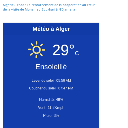
Algérie-Tchad : Le renforcement de la coopération au cœur
de la visite de Mohamed Boukhari à N’Djamena
Météo à Alger
29°
C
Ensoleillé
Lever du soleil: 05:59 AM
Coucher du soleil: 07:47 PM
Humidité: 49%
Vent: 11.2Kmph
Pluie: 3%