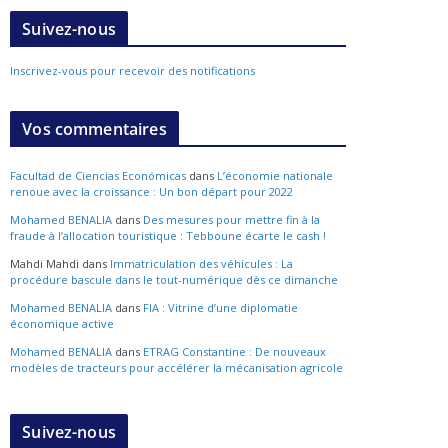
Suivez-nous
Inscrivez-vous pour recevoir des notifications
Vos commentaires
Facultad de Ciencias Económicas
dans
L’économie nationale
renoue avec la croissance : Un bon départ pour 2022
Mohamed BENALIA
dans
Des mesures pour mettre fin à la
fraude à l’allocation touristique : Tebboune écarte le cash !
Mahdi Mahdi
dans
Immatriculation des véhicules : La
procédure bascule dans le tout-numérique dès ce dimanche
Mohamed BENALIA
dans
FIA : Vitrine d’une diplomatie
économique active
Mohamed BENALIA
dans
ETRAG Constantine : De nouveaux
modèles de tracteurs pour accélérer la mécanisation agricole
Suivez-nous