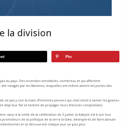
e la division
et
Pin
ayas du pays. Des incendies simultanés, nombreux et qui affectent
été ravagés par les flammes, lesquelles ont même atteint les portes des
ile de ne pas y voir la main d’hommes pervers qui cherchent à semer les graines
nt déjà leur fiel et tentent de propager leurs théories complotistes.
ein cœur à la veille de la célébration du 5 juillet, la Kabylie est à son tour
es promoteurs de la politique de la terre brûlée, désespérés de faire aboutir
alintentionnés et se découvrent chaque jour un peu plus.