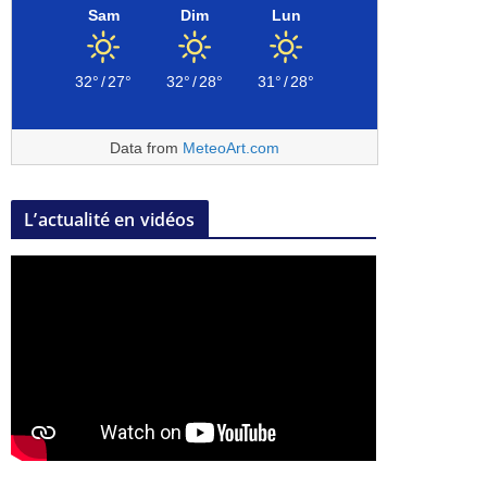
Sam
Dim
Lun
32°
/
27°
32°
/
28°
31°
/
28°
Data from
MeteoArt.com
L’actualité en vidéos