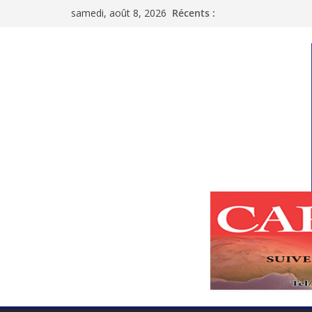
Passer
samedi, août 8, 2026
Récents :
au
contenu