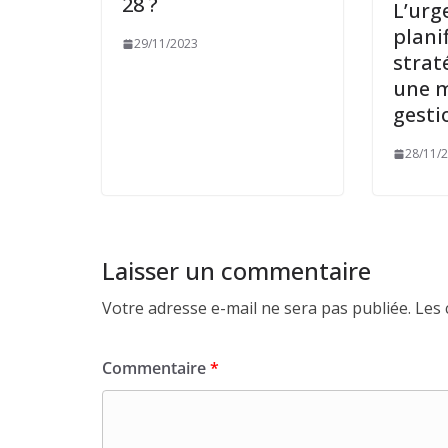
28 ?
L’urg
plani
29/11/2023
strat
une m
gesti
28/11/
Laisser un commentaire
Votre adresse e-mail ne sera pas publiée.
Les 
Commentaire
*