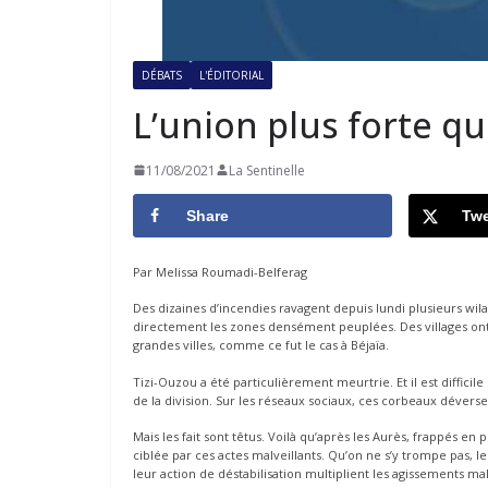
DÉBATS
L'ÉDITORIAL
L’union plus forte qu
11/08/2021
La Sentinelle
Share
Twe
Par Melissa Roumadi-Belferag
Des dizaines d’incendies ravagent depuis lundi plusieurs wil
directement les zones densément peuplées. Des villages ont 
grandes villes, comme ce fut le cas à Béjaïa.
Tizi-Ouzou a été particulièrement meurtrie. Et il est diffic
de la division. Sur les réseaux sociaux, ces corbeaux déverse
Mais les fait sont têtus. Voilà qu’après les Aurès, frappés en pl
ciblée par ces actes malveillants. Qu’on ne s’y trompe pas, l
leur action de déstabilisation multiplient les agissements m