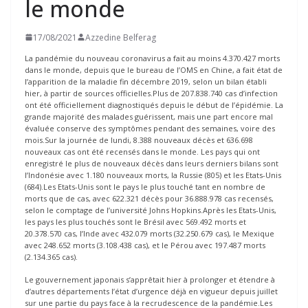
le monde
17/08/2021
Azzedine Belferag
La pandémie du nouveau coronavirus a fait au moins 4.370.427 morts
dans le monde, depuis que le bureau de l’OMS en Chine, a fait état de
l’apparition de la maladie fin décembre 2019, selon un bilan établi
hier, à partir de sources officielles.Plus de 207.838.740 cas d’infection
ont été officiellement diagnostiqués depuis le début de l’épidémie. La
grande majorité des malades guérissent, mais une part encore mal
évaluée conserve des symptômes pendant des semaines, voire des
mois.Sur la journée de lundi, 8.388 nouveaux décès et 636.698
nouveaux cas ont été recensés dans le monde. Les pays qui ont
enregistré le plus de nouveaux décès dans leurs derniers bilans sont
l’Indonésie avec 1.180 nouveaux morts, la Russie (805) et les Etats-Unis
(684).Les Etats-Unis sont le pays le plus touché tant en nombre de
morts que de cas, avec 622.321 décès pour 36.888.978 cas recensés,
selon le comptage de l’université Johns Hopkins.Après les Etats-Unis,
les pays les plus touchés sont le Brésil avec 569.492 morts et
20.378.570 cas, l’Inde avec 432.079 morts (32.250.679 cas), le Mexique
avec 248.652 morts (3.108.438 cas), et le Pérou avec 197.487 morts
(2.134.365 cas).
Le gouvernement japonais s’apprêtait hier à prolonger et étendre à
d’autres départements l’état d’urgence déjà en vigueur depuis juillet
sur une partie du pays face à la recrudescence de la pandémie.Les