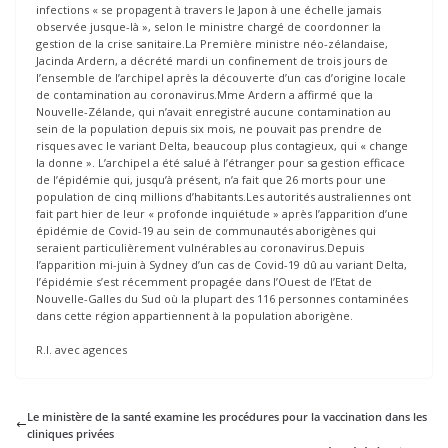
infections « se propagent à travers le Japon à une échelle jamais
observée jusque-là », selon le ministre chargé de coordonner la
gestion de la crise sanitaire.La Première ministre néo-zélandaise,
Jacinda Ardern, a décrété mardi un confinement de trois jours de
l’ensemble de l’archipel après la découverte d’un cas d’origine locale
de contamination au coronavirus.Mme Ardern a affirmé que la
Nouvelle-Zélande, qui n’avait enregistré aucune contamination au
sein de la population depuis six mois, ne pouvait pas prendre de
risques avec le variant Delta, beaucoup plus contagieux, qui « change
la donne ». L’archipel a été salué à l’étranger pour sa gestion efficace
de l’épidémie qui, jusqu’à présent, n’a fait que 26 morts pour une
population de cinq millions d’habitants.Les autorités australiennes ont
fait part hier de leur « profonde inquiétude » après l’apparition d’une
épidémie de Covid-19 au sein de communautés aborigènes qui
seraient particulièrement vulnérables au coronavirus.Depuis
l’apparition mi-juin à Sydney d’un cas de Covid-19 dû au variant Delta,
l’épidémie s’est récemment propagée dans l’Ouest de l’Etat de
Nouvelle-Galles du Sud où la plupart des 116 personnes contaminées
dans cette région appartiennent à la population aborigène.
R.I. avec agences
Le ministère de la santé examine les procédures pour la vaccination dans les
cliniques privées