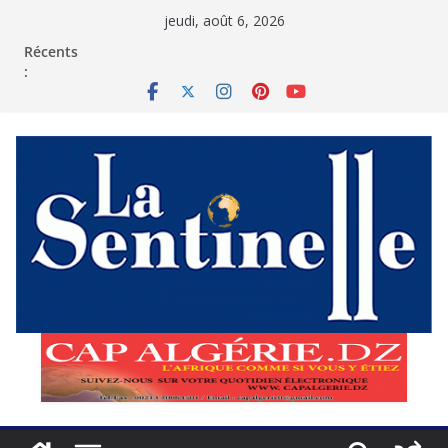
Passer
jeudi, août 6, 2026
au
contenu
Récents
: