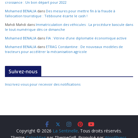
croissance : Un bon départ pour 2022
Mohamed BENALIA
dans
Des mesures pour mettre fin à la fraude à
l’allocation touristique : Tebboune écarte le cash !
Mahdi Mahdi
dans
Immatriculation des véhicules : La procédure bascule dans
le tout-numérique dès ce dimanche
Mohamed BENALIA
dans
FIA : Vitrine d’une diplomatie économique active
Mohamed BENALIA
dans
ETRAG Constantine : De nouveaux modèles de
tracteurs pour accélérer la mécanisation agricole
Suivez-nous
Inscrivez-vous pour recevoir des notifications
Copyright © 2026
La Sentinelle
. Tous droits réservés.
Theme
ColorMag
par ThemeGrill. Propulsé par
WordPress
.