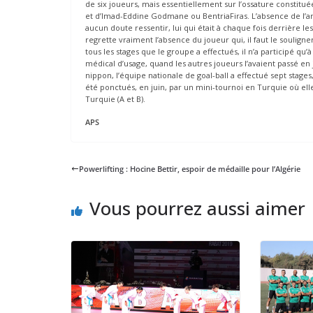
de six joueurs, mais essentiellement sur l’ossature constit
et d’Imad-Eddine Godmane ou BentriaFiras. L’absence de l’a
aucun doute ressentir, lui qui était à chaque fois derrière l
regrette vraiment l’absence du joueur qui, il faut le souligne
tous les stages que le groupe a effectués, il n’a participé qu’
médical d’usage, quand les autres joueurs l’avaient passé en 
nippon, l’équipe nationale de goal-ball a effectué sept stage
été ponctués, en juin, par un mini-tournoi en Turquie où elle
Turquie (A et B).
APS
Powerlifting : Hocine Bettir, espoir de médaille pour l’Algérie
Vous pourrez aussi aimer