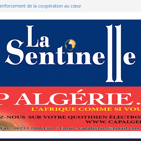
 renforcement de la coopération au cœur
hamed Boukhari à N’Djamena
’État accélère la reconquête de son tissu
que : Le ministère des Finances dément
nnulation des nouvelles mesures
res pour protéger El-Qods
 tête-à-tête diplomatiques en marge du
ds