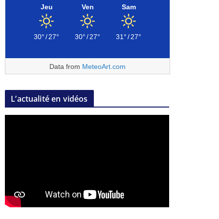
Jeu
Ven
Sam
30°
/
27°
30°
/
27°
31°
/
27°
Data from
MeteoArt.com
L’actualité en vidéos