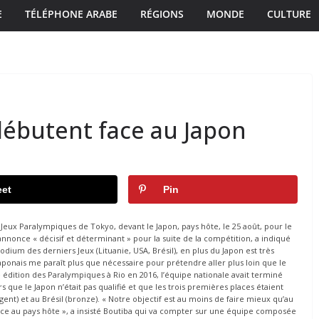
E
TÉLÉPHONE ARABE
RÉGIONS
MONDE
CULTURE
 débutent face au Japon
et
Pin
 Jeux Paralympiques de Tokyo, devant le Japon, pays hôte, le 25 août, pour le
nnonce « décisif et déterminant » pour la suite de la compétition, a indiqué
dium des derniers Jeux (Lituanie, USA, Brésil), en plus du Japon est très
ponais me paraît plus que nécessaire pour prétendre aller plus loin que le
re édition des Paralympiques à Rio en 2016, l’équipe nationale avait terminé
 que le Japon n’était pas qualifié et que les trois premières places étaient
gent) et au Brésil (bronze). « Notre objectif est au moins de faire mieux qu’au
 face au pays hôte », a insisté Boutiba qui va compter sur une équipe composée