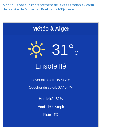
Algérie-Tchad : Le renforcement de la coopération au cœur
de la visite de Mohamed Boukhari à N’Djamena
Météo à Alger
31°
C
Ensoleillé
Lever du soleil: 05:57 AM
Coucher du soleil: 07:49 PM
Humidité: 62%
Vent: 16.9Kmph
Pluie: 4%