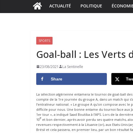
ACTUALITÉ
POLITIQUE
ÉCONOMI
SPORTS
Goal-ball : Les Verts
23/08/2021
La Sentinelle
Share
Twe
La sélection algérienne entamera le tournoi de goal-ball des
compte de la 1re journée du groupe A, dans un match qui s’a
l’entraîneur national. « Le groupe A qu’on compose avec le po
difficile pour nous. Une bonne entame du tournoi face aux Ja
1er tour », a indiqué Saad Boutiba à l’APS. Lors de la derniè
e
10
et bon dernier, après avoir perdu ses quatre matchs, alors
revenues respectivement à la Lituanie (or), aux Etats-Unis (ar
Brésil et cela passera, en premier lieu, par un bon résultat