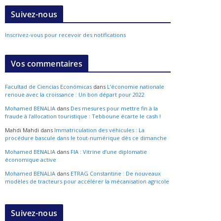
Suivez-nous
Inscrivez-vous pour recevoir des notifications
Vos commentaires
Facultad de Ciencias Económicas
dans
L’économie nationale
renoue avec la croissance : Un bon départ pour 2022
Mohamed BENALIA
dans
Des mesures pour mettre fin à la
fraude à l’allocation touristique : Tebboune écarte le cash !
Mahdi Mahdi
dans
Immatriculation des véhicules : La
procédure bascule dans le tout-numérique dès ce dimanche
Mohamed BENALIA
dans
FIA : Vitrine d’une diplomatie
économique active
Mohamed BENALIA
dans
ETRAG Constantine : De nouveaux
modèles de tracteurs pour accélérer la mécanisation agricole
Suivez-nous