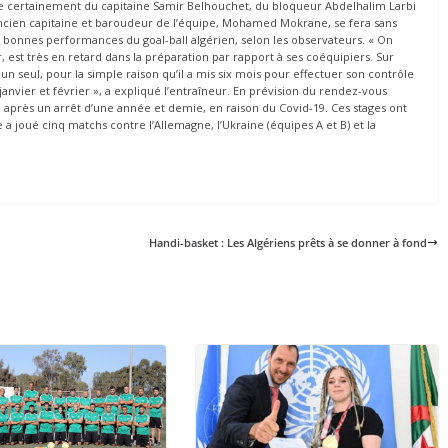
uée certainement du capitaine Samir Belhouchet, du bloqueur Abdelhalim Larbi
ncien capitaine et baroudeur de l’équipe, Mohamed Mokrane, se fera sans
es bonnes performances du goal-ball algérien, selon les observateurs. « On
r, est très en retard dans la préparation par rapport à ses coéquipiers. Sur
à un seul, pour la simple raison qu’il a mis six mois pour effectuer son contrôle
janvier et février », a expliqué l’entraîneur. En prévision du rendez-vous
s, après un arrêt d’une année et demie, en raison du Covid-19. Ces stages ont
 a joué cinq matchs contre l’Allemagne, l’Ukraine (équipes A et B) et la
Handi-basket : Les Algériens prêts à se donner à fond