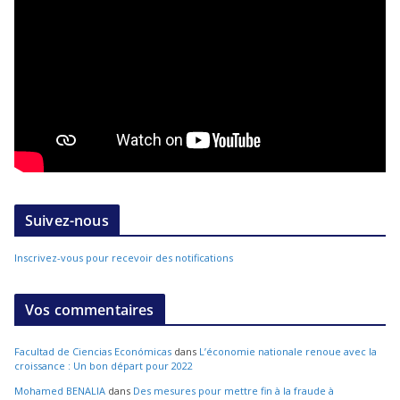
Suivez-nous
Inscrivez-vous pour recevoir des notifications
Vos commentaires
Facultad de Ciencias Económicas
dans
L’économie nationale renoue avec la
croissance : Un bon départ pour 2022
Mohamed BENALIA
dans
Des mesures pour mettre fin à la fraude à