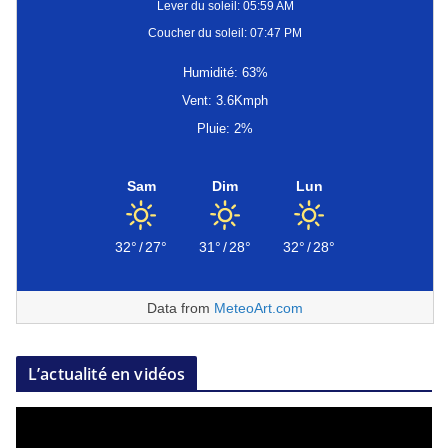
Lever du soleil: 05:59 AM
Coucher du soleil: 07:47 PM
Humidité: 63%
Vent: 3.6Kmph
Pluie: 2%
Sam
Dim
Lun
32°
/
27°
31°
/
28°
32°
/
28°
Data from
MeteoArt.com
L’actualité en vidéos