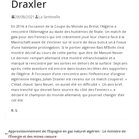
Draxler
28/08/2021
La Sentinelle
En 2014, à l’occasion de la Coupe du Monde au Brésil, l’Algérie a
rencontré l’Allemagne au stade des huitièmes de finale. Un match de
gala pour des Fennecs qui ont crânement joué leur chance face à la
Mannschaft avant de s’incliner sur le score de deux buts à un à l’issue
d’une haletante prolongation. Si le portier algérien Raïs M’Bolhi s’est
montré décisif au cours de cette partie, que dire de Manuel Neuer.
Le dernier rempart allemand s’est montré infranchissable et a
marqué la rencontre par ses sorties en dehors de la surface. Sept ans
après, cette aventure est encore dans toutes les têtes des supporters
de l’Algérie. À l’occasion d’une rencontre avec l’influenceur d’origine
algérienne Vargas, Julian Draxler est revenu sur ce match couperet. «
C’était chaud. Sans Neuer, on aurait été en difficulté ». Un avis bref,
mais tranché qui devrait faire sourire du côté des Fennecs », a
déclaré le champion du monde allemand, qui pourrait changer d’air
cet été.
R. S.
Approvisionnement de l’Espagne en gaz naturel algérien : Le ministre de
l’Énergie et des mines rassure