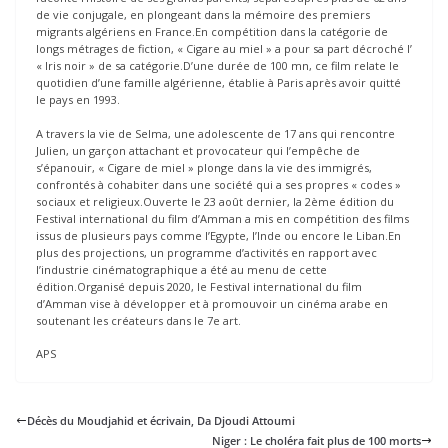
de vie conjugale, en plongeant dans la mémoire des premiers
migrants algériens en France.En compétition dans la catégorie de
longs métrages de fiction, « Cigare au miel » a pour sa part décroché l’
« Iris noir » de sa catégorie.D’une durée de 100 mn, ce film relate le
quotidien d’une famille algérienne, établie à Paris après avoir quitté
le pays en 1993.
A travers la vie de Selma, une adolescente de 17 ans qui rencontre
Julien, un garçon attachant et provocateur qui l’empêche de
s’épanouir, « Cigare de miel » plonge dans la vie des immigrés,
confrontés à cohabiter dans une société qui a ses propres « codes »
sociaux et religieux.Ouverte le 23 août dernier, la 2ème édition du
Festival international du film d’Amman a mis en compétition des films
issus de plusieurs pays comme l’Egypte, l’Inde ou encore le Liban.En
plus des projections, un programme d’activités en rapport avec
l’industrie cinématographique a été au menu de cette
édition.Organisé depuis 2020, le Festival international du film
d’Amman vise à développer et à promouvoir un cinéma arabe en
soutenant les créateurs dans le 7e art.
APS
Décès du Moudjahid et écrivain, Da Djoudi Attoumi
Niger : Le choléra fait plus de 100 morts