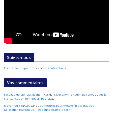
Suivez-nous
Inscrivez-vous pour recevoir des notifications
Vos commentaires
Facultad de Ciencias Económicas
dans
L’économie nationale renoue avec la
croissance : Un bon départ pour 2022
Mohamed BENALIA
dans
Des mesures pour mettre fin à la fraude à
l’allocation touristique : Tebboune écarte le cash !