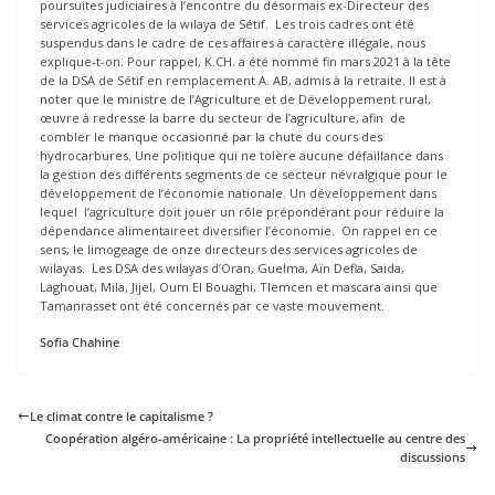
poursuites judiciaires à l’encontre du désormais ex-Directeur des
services agricoles de la wilaya de Sétif. Les trois cadres ont été
suspendus dans le cadre de ces affaires à caractère illégale, nous
explique-t-on. Pour rappel, K.CH. a été nommé fin mars 2021 à la tête
de la DSA de Sétif en remplacement A. AB, admis à la retraite. Il est à
noter que le ministre de l’Agriculture et de Développement rural,
œuvre à redresse la barre du secteur de l’agriculture, afin de
combler le manque occasionné par la chute du cours des
hydrocarbures. Une politique qui ne tolère aucune défaillance dans
la gestion des différents segments de ce secteur névralgique pour le
développement de l’économie nationale. Un développement dans
lequel l’agriculture doit jouer un rôle prépondérant pour réduire la
dépendance alimentaireet diversifier l’économie. On rappel en ce
sens, le limogeage de onze directeurs des services agricoles de
wilayas. Les DSA des wilayas d’Oran, Guelma, Aïn Defla, Saida,
Laghouat, Mila, Jijel, Oum El Bouaghi, Tlemcen et mascara ainsi que
Tamanrasset ont été concernés par ce vaste mouvement.
Sofia Chahine
Le climat contre le capitalisme ?
Coopération algéro-américaine : La propriété intellectuelle au centre des
discussions