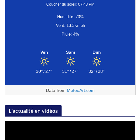
Coucher du soleil: 07:48 PM
Humidité: 73%
Vent: 13.3Kmph
Pluie: 4%
Ven
Sam
Dim
30°
/
27°
31°
/
27°
32°
/
28°
Data from
MeteoArt.com
L’actualité en vidéos