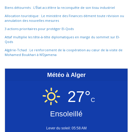
Biens détournés : L’État accélère la reconquête de son tissu industriel
Allocation touristique : Le ministère des Finances dément toute révision ou
annulation des nouvelles mesures
3 actions prioritaires pour protéger El-Qods
Attaf multiplie les tête-à-tête diplomatiques en marge du sommet sur El-
Qods
Algérie-Tchad : Le renforcement de la coopération au cœur de la visite de
Mohamed Boukhari à N’Djamena
Météo à Alger
27°
C
Ensoleillé
Lever du soleil: 05:58 AM