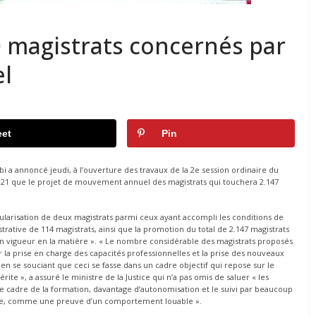
00 magistrats concernés par
l
et
Pin
i a annoncé jeudi, à l’ouverture des travaux de la 2e session ordinaire du
2021 que le projet de mouvement annuel des magistrats qui touchera 2.147
ularisation de deux magistrats parmi ceux ayant accompli les conditions de
istrative de 114 magistrats, ainsi que la promotion du total de 2.147 magistrats
s en vigueur en la matière ». « Le nombre considérable des magistrats proposés
 la prise en charge des capacités professionnelles et la prise des nouveaux
en se souciant que ceci se fasse dans un cadre objectif qui repose sur le
érite », a assuré le ministre de la Justice qui n’a pas omis de saluer « les
le cadre de la formation, davantage d’autonomisation et le suivi par beaucoup
nome, comme une preuve d’un comportement louable ».