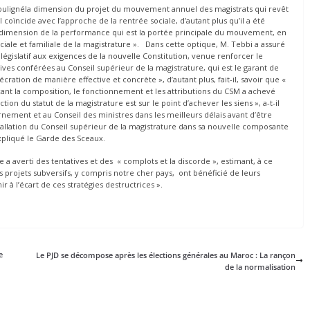
a soulignéla dimension du projet du mouvement annuel des magistrats qui revêt
l coïncide avec l’approche de la rentrée sociale, d’autant plus qu’il a été
a dimension de la performance qui est la portée principale du mouvement, en
ale et familiale de la magistrature ». Dans cette optique, M. Tebbi a assuré
législatif aux exigences de la nouvelle Constitution, venue renforcer le
ves conférées au Conseil supérieur de la magistrature, qui est le garant de
cration de manière effective et concrète », d’autant plus, fait-il, savoir que «
ixant la composition, le fonctionnement et les attributions du CSM a achevé
n du statut de la magistrature est sur le point d’achever les siens », a-t-il
nement et au Conseil des ministres dans les meilleurs délais avant d’être
allation du Conseil supérieur de la magistrature dans sa nouvelle composante
expliqué le Garde des Sceaux.
ce a averti des tentatives et des « complots et la discorde », estimant, à ce
es projets subversifs, y compris notre cher pays, ont bénéficié de leurs
r à l’écart de ces stratégies destructrices ».
e
Le PJD se décompose après les élections générales au Maroc : La rançon
de la normalisation