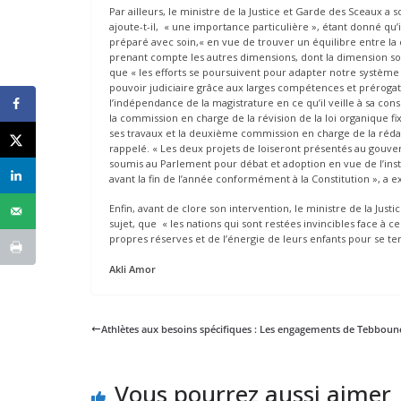
Par ailleurs, le ministre de la Justice et Garde des Sceaux 
ajoute-t-il, « une importance particulière », étant donné qu’i
préparé avec soin,« en vue de trouver un équilibre entre l
prenant compte les autres dimensions, dont la dimension soci
que « les efforts se poursuivent pour adapter notre système 
pouvoir judiciaire grâce aux larges compétences et prérogati
l’indépendance de la magistrature en ce qu’il veille à sa consé
la commission en charge de la révision de la loi organique f
ses travaux et la deuxième commission en charge de la rédactio
rappelé. « Les deux projets de loiseront présentés au gouver
soumis au Parlement pour débat et adoption en vue de l’inst
avant la fin de l’année conformément à la Constitution », a 
Enfin, avant de clore son intervention, le ministre de la Justi
sujet, que « les nations qui sont restées invincibles face à c
propres réserves et de l’énergie de leurs enfants pour se teni
Akli Amor
Athlètes aux besoins spécifiques : Les engagements de Tebboun
Vous pourrez aussi aimer