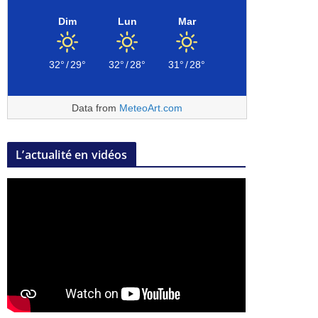
Dim
Lun
Mar
32°
/
29°
32°
/
28°
31°
/
28°
Data from
MeteoArt.com
L’actualité en vidéos