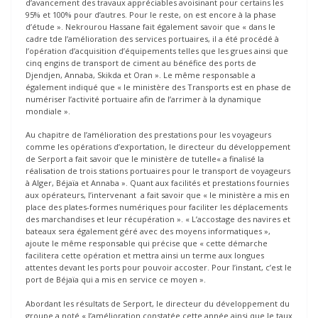
d’avancement des travaux appréciables avoisinant pour certains les
95% et 100% pour d’autres. Pour le reste, on est encore à la phase
d’étude ». Nekrourou Hassane fait également savoir que « dans le
cadre tde l’amélioration des services portuaires, il a été procédé à
l’opération d’acquisition d’équipements telles que les grues ainsi que
cinq engins de transport de ciment au bénéfice des ports de
Djendjen, Annaba, Skikda et Oran ». Le même responsable a
également indiqué que « le ministère des Transports est en phase de
numériser l’activité portuaire afin de l’arrimer à la dynamique
mondiale ».
Au chapitre de l’amélioration des prestations pour les voyageurs
comme les opérations d’exportation, le directeur du développement
de Serport a fait savoir que le ministère de tutelle« a finalisé la
réalisation de trois stations portuaires pour le transport de voyageurs
à Alger, Béjaïa et Annaba ». Quant aux facilités et prestations fournies
aux opérateurs, l’intervenant a fait savoir que « le ministère a mis en
place des plates-formes numériques pour faciliter les déplacements
des marchandises et leur récupération ». « L’accostage des navires et
bateaux sera également géré avec des moyens informatiques »,
ajoute le même responsable qui précise que « cette démarche
facilitera cette opération et mettra ainsi un terme aux longues
attentes devant les ports pour pouvoir accoster. Pour l’instant, c’est le
port de Béjaïa qui a mis en service ce moyen ».
Abordant les résultats de Serport, le directeur du développement du
groupe a noté « l’amélioration constatée cette année ainsi que le taux