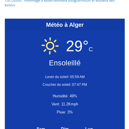
Tizi-Ouzou : Hommage à Abderrahmane Bouguermouh et Mohand Akli
Belkhir
Météo à Alger
29°
C
Ensoleillé
Lever du soleil: 05:59 AM
Coucher du soleil: 07:47 PM
Humidité: 49%
Vent: 11.2Kmph
Pluie: 3%
Sam
Dim
Lun