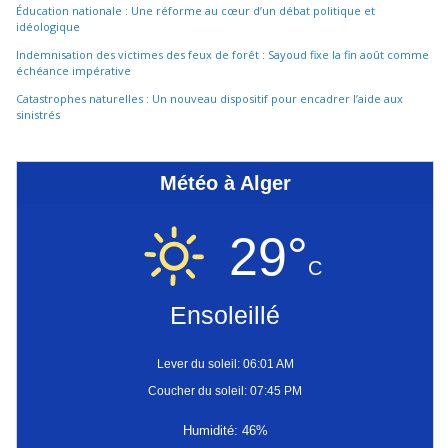
Éducation nationale : Une réforme au cœur d’un débat politique et
idéologique
Indemnisation des victimes des feux de forêt : Sayoud fixe la fin août comme
échéance impérative
Catastrophes naturelles : Un nouveau dispositif pour encadrer l’aide aux
sinistrés
Météo à Alger
29°
C
Ensoleillé
Lever du soleil: 06:01 AM
Coucher du soleil: 07:45 PM
Humidité: 46%