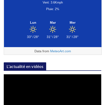
Vent: 3.6Kmph
Pluie: 2%
Lun
Mar
Mer
33°
/
28°
31°
/
28°
31°
/
28°
Data from
MeteoArt.com
L’actualité en vidéos