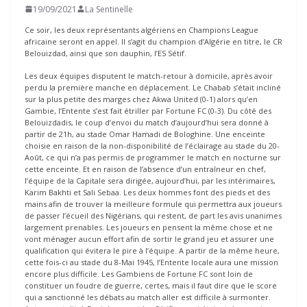
19/09/2021
La Sentinelle
Ce soir, les deux représentants algériens en Champions League
africaine seront en appel. Il s’agit du champion d’Algérie en titre, le CR
Belouizdad, ainsi que son dauphin, l’ES Sétif.
Les deux équipes disputent le match-retour à domicile, après avoir
perdu la première manche en déplacement. Le Chabab s’était incliné
sur la plus petite des marges chez Akwa United (0-1) alors qu’en
Gambie, l’Entente s’est fait étriller par Fortune FC (0-3). Du côté des
Belouizdadis, le coup d’envoi du match d’aujourd’hui sera donné à
partir de 21h, au stade Omar Hamadi de Bologhine. Une enceinte
choisie en raison de la non-disponibilité de l’éclairage au stade du 20-
Août, ce qui n’a pas permis de programmer le match en nocturne sur
cette enceinte. Et en raison de l’absence d’un entraîneur en chef,
l’équipe de la Capitale sera dirigée, aujourd’hui, par les intérimaires,
Karim Bakhti et Sali Sebaa. Les deux hommes font des pieds et des
mains afin de trouver la meilleure formule qui permettra aux joueurs
de passer l’écueil des Nigérians, qui restent, de part les avis unanimes
largement prenables. Les joueurs en pensent la même chose et ne
vont ménager aucun effort afin de sortir le grand jeu et assurer une
qualification qui évitera le pire à l’équipe. A partir de la même heure,
cette fois-ci au stade du 8-Mai 1945, l’Entente locale aura une mission
encore plus difficile. Les Gambiens de Fortune FC sont loin de
constituer un foudre de guerre, certes, mais il faut dire que le score
qui a sanctionné les débats au match aller est difficile à surmonter.