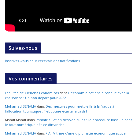
Suivez-nous
Inscrivez-vous pour recevoir des notifications
Vos commentaires
Facultad de Ciencias Económicas
dans
L’économie nationale renoue avec la
croissance : Un bon départ pour 2022
Mohamed BENALIA
dans
Des mesures pour mettre fin à la fraude à
l’allocation touristique : Tebboune écarte le cash !
Mahdi Mahdi
dans
Immatriculation des véhicules : La procédure bascule dans
le tout-numérique dès ce dimanche
Mohamed BENALIA
dans
FIA : Vitrine d’une diplomatie économique active