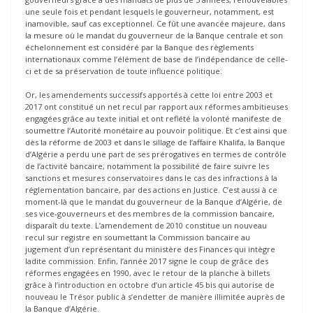
une seule fois et pendant lesquels le gouverneur, notamment, est
inamovible, sauf cas exceptionnel. Ce fût une avancée majeure, dans
la mesure où le mandat du gouverneur de la Banque centrale et son
échelonnement est considéré par la Banque des règlements
internationaux comme l’élément de base de l’indépendance de celle-
ci et de sa préservation de toute influence politique.
Or, les amendements successifs apportés à cette loi entre 2003 et
2017 ont constitué un net recul par rapport aux réformes ambitieuses
engagées grâce au texte initial et ont reflété la volonté manifeste de
soumettre l’Autorité monétaire au pouvoir politique. Et c’est ainsi que
dès la réforme de 2003 et dans le sillage de l’affaire Khalifa, la Banque
d’Algérie a perdu une part de ses prérogatives en termes de contrôle
de l’activité bancaire, notamment la possibilité de faire suivre les
sanctions et mesures conservatoires dans le cas des infractions à la
réglementation bancaire, par des actions en Justice. C’est aussi à ce
moment-là que le mandat du gouverneur de la Banque d’Algérie, de
ses vice-gouverneurs et des membres de la commission bancaire,
disparaît du texte. L’amendement de 2010 constitue un nouveau
recul sur registre en soumettant la Commission bancaire au
jugement d’un représentant du ministère des Finances qui intègre
ladite commission. Enfin, l’année 2017 signe le coup de grâce des
réformes engagées en 1990, avec le retour de la planche à billets
grâce à l’introduction en octobre d’un article 45 bis qui autorise de
nouveau le Trésor public à s’endetter de manière illimitée auprès de
la Banque d’Algérie.