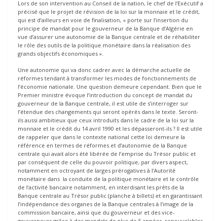
Lors de son intervention au Conseil de la nation, le chef de l’Exécutif a
précisé que le projet de révision de la loi sur la monnaie et le crédit,
qui est d’ailleurs en voie de finalisation, « porte sur l’insertion du
principe de mandat pour le gouverneur de la Banque d’Algérie en
vue d’assurer une autonomie de la Banque centrale et de réhabiliter
le rôle des outils de la politique monétaire dans la réalisation des
grands objectifs économiques ».
Une autonomie qui va donc cadrer avec la démarche actuelle de
réformes tendant à transformer les modes de fonctionnements de
l’économie nationale. Une question demeure cependant. Bien que le
Premier ministre évoque l’introduction du concept de mandat du
gouverneur de la Banque centrale, il est utile de s’interroger sur
l’étendue des changements qui seront opérés dans le texte. Seront-
ils aussi ambitieux que ceux introduits dans le cadre de la loi sur la
monnaie et le crédit du 14 avril 1990 et les dépasseront-ils ? Il est utile
de rappeler que dans le contexte national cette loi demeure la
référence en termes de réformes et d’autonomie de la Banque
centrale qui avait alors été libérée de l’emprise du Trésor public et
par conséquent de celle du pouvoir politique, par divers aspect,
notamment en octroyant de larges prérogatives à l’Autorité
monétaire dans la conduite de la politique monétaire et le contrôle
de l’activité bancaire notamment, en interdisant les prêts de la
Banque centrale au Trésor public (planche à billets) et en garantissant
l’indépendance des organes de la Banque centrales à l’image de la
commission bancaire, ainsi que du gouverneur et des vice-
gouverneurs grâce à des mandats de plus de 5 années, renouvelables