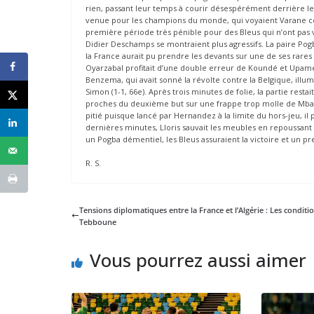
rien, passant leur temps à courir désespérément derrière le
venue pour les champions du monde, qui voyaient Varane céd
première période très pénible pour des Bleus qui n’ont pas 
Didier Deschamps se montraient plus agressifs. La paire Po
la France aurait pu prendre les devants sur une de ses rares i
Oyarzabal profitait d’une double erreur de Koundé et Upamec
Benzema, qui avait sonné la révolte contre la Belgique, illu
Simon (1-1, 66e). Après trois minutes de folie, la partie resta
proches du deuxième but sur une frappe trop molle de Mbap
pitié puisque lancé par Hernandez à la limite du hors-jeu, il 
dernières minutes, Lloris sauvait les meubles en repoussant
un Pogba démentiel, les Bleus assuraient la victoire et un pr
R. S.
Tensions diplomatiques entre la France et l’Algérie : Les conditi
Tebboune
Vous pourrez aussi aimer