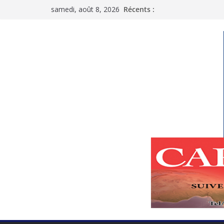
Passer
samedi, août 8, 2026
Récents :
au
contenu