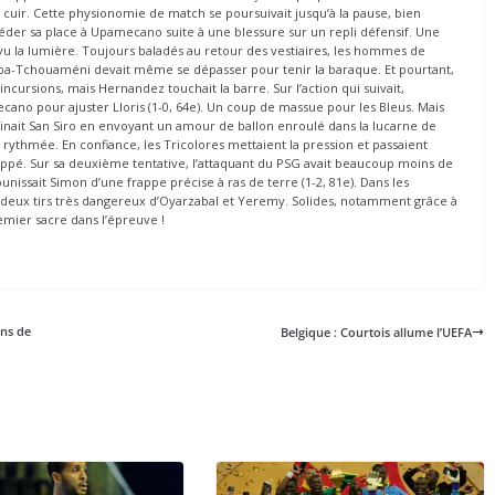
 cuir. Cette physionomie de match se poursuivait jusqu’à la pause, bien
er sa place à Upamecano suite à une blessure sur un repli défensif. Une
vu la lumière. Toujours baladés au retour des vestiaires, les hommes de
gba-Tchouaméni devait même se dépasser pour tenir la baraque. Et pourtant,
ncursions, mais Hernandez touchait la barre. Sur l’action qui suivait,
ano pour ajuster Lloris (1-0, 64e). Un coup de massue pour les Bleus. Mais
minait San Siro en envoyant un amour de ballon enroulé dans la lucarne de
it rythmée. En confiance, les Tricolores mettaient la pression et passaient
pé. Sur sa deuxième tentative, l’attaquant du PSG avait beaucoup moins de
punissait Simon d’une frappe précise à ras de terre (1-2, 81e). Dans les
 deux tirs très dangereux d’Oyarzabal et Yeremy. Solides, notamment grâce à
emier sacre dans l’épreuve !
ons de
Belgique : Courtois allume l’UEFA