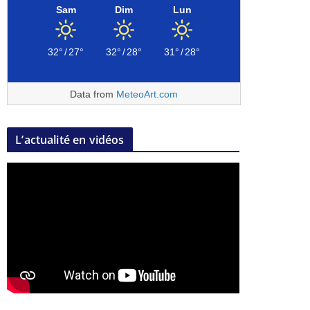
Sam
Dim
Lun
32°
/
27°
32°
/
28°
31°
/
28°
Data from
MeteoArt.com
L’actualité en vidéos