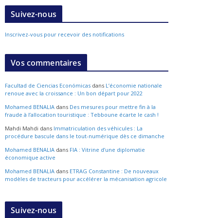
Suivez-nous
Inscrivez-vous pour recevoir des notifications
Vos commentaires
Facultad de Ciencias Económicas
dans
L’économie nationale
renoue avec la croissance : Un bon départ pour 2022
Mohamed BENALIA
dans
Des mesures pour mettre fin à la
fraude à l’allocation touristique : Tebboune écarte le cash !
Mahdi Mahdi
dans
Immatriculation des véhicules : La
procédure bascule dans le tout-numérique dès ce dimanche
Mohamed BENALIA
dans
FIA : Vitrine d’une diplomatie
économique active
Mohamed BENALIA
dans
ETRAG Constantine : De nouveaux
modèles de tracteurs pour accélérer la mécanisation agricole
Suivez-nous