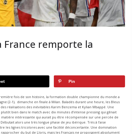
La France remporte la
et
Pin
 première fois de son histoire, la formation double championne du monde a
gne (2-1), dimanche en finale à Milan. Baladés durant une heure, les Bleus
 des réalisations des inévitables Karim Benzema et Kylian Mbappé. Une
 plutôt bien dans le match avec dix minutes d’intense pressing qui gênait
matière intéressante qui aurait pu être récompensée sur une percée de
Débutait alors une très longue phase de jeu ibérique. Très à l’aise
ntre les lignes tricolores avec une facilité déconcertante. Une domination
se rapprocher du but de Lloris, mais les Français ne proposaient absolument