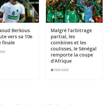
aoud Berkous
Malgré l’arbitrage
ute vers sa 10e
partial, les
 finale
combines et les
coulisses, le Sénégal
2026
remporte la coupe
d’Afrique
19/01/2026