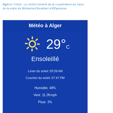
Algérie-Tchad : Le renforcement de la coopération au cœur
de la visite de Mohamed Boukhari à N’Djamena
Météo à Alger
29°
C
Ensoleillé
Lever du soleil: 05:59 AM
Coucher du soleil: 07:47 PM
Humidité: 49%
Vent: 11.2Kmph
Pluie: 3%