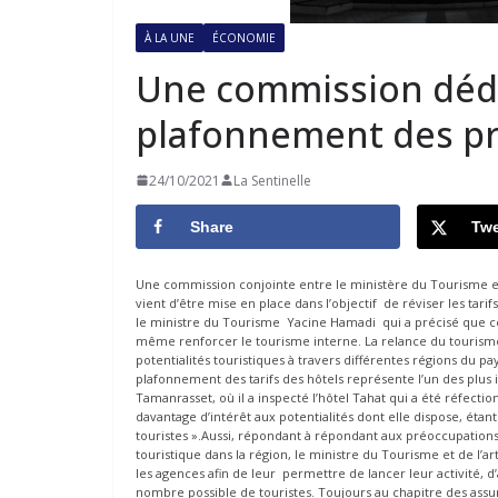
À LA UNE
ÉCONOMIE
Une commission dédié
plafonnement des pri
24/10/2021
La Sentinelle
Share
Twe
Une commission conjointe entre le ministère du Tourisme et
vient d’être mise en place dans l’objectif de réviser les tari
le ministre du Tourisme Yacine Hamadi qui a précisé que cette
même renforcer le tourisme interne. La relance du tourisme in
potentialités touristiques à travers différentes régions du pays
plafonnement des tarifs des hôtels représente l’un des plu
Tamanrasset, où il a inspecté l’hôtel Tahat qui a été réfecti
davantage d’intérêt aux potentialités dont elle dispose, étan
touristes ».Aussi, répondant à répondant aux préoccupations
touristique dans la région, le ministre du Tourisme et de l’a
les agences afin de leur permettre de lancer leur activité, d’
nombre possible de touristes. Toujours au chapitre des assura