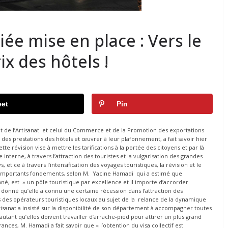
e mise en place : Vers le
x des hôtels !
et
Pin
 de l’Artisanat et celui du Commerce et de la Promotion des exportations
fs des prestations des hôtels et œuvrer à leur plafonnement, a fait savoir hier
 révision vise à mettre les tarifications à la portée des citoyens et par là
terne, à travers l’attraction des touristes et la vulgarisation des grandes
, et ce à travers l’intensification des voyages touristiques, la révision et le
s importants fondements, selon M. Yacine Hamadi qui a estimé que
onné, est » un pôle touristique par excellence et il importe d’accorder
t donné qu’elle a connu une certaine récession dans l’attraction des
 des opérateurs touristiques locaux au sujet de la relance de la dynamique
rtisanat a insisté sur la disponibilité de son département à accompagner toutes
autant qu’elles doivent travailler d’arrache-pied pour attirer un plus grand
nces, M. Hamadi a fait savoir que « l’obtention du visa collectif est