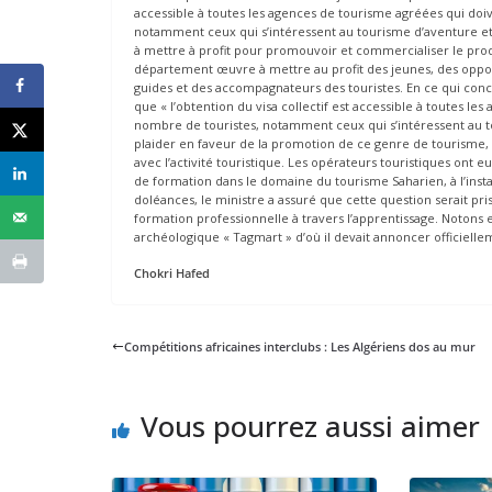
accessible à toutes les agences de tourisme agréées qui doi
notamment ceux qui s’intéressent au tourisme d’aventure et c
à mettre à profit pour promouvoir et commercialiser le produi
département œuvre à mettre au profit des jeunes, des oppor
guides et des accompagnateurs des touristes. En ce qui con
que « l’obtention du visa collectif est accessible à toutes l
nombre de touristes, notamment ceux qui s’intéressent au t
plaider en faveur de la promotion de ce genre de tourisme, d
avec l’activité touristique. Les opérateurs touristiques ont e
de formation dans le domaine du tourisme Saharien, à l’inst
doléances, le ministre a assuré que cette question serait pri
formation professionnelle à travers l’apprentissage. Notons en
archéologique « Tagmart » d’où il devait annoncer officielle
Chokri Hafed
Compétitions africaines interclubs : Les Algériens dos au mur
Vous pourrez aussi aimer