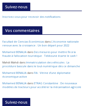
Suivez-nous
Inscrivez-vous pour recevoir des notifications
Vos commentaires
Facultad de Ciencias Económicas
dans
L’économie nationale
renoue avec la croissance : Un bon départ pour 2022
Mohamed BENALIA
dans
Des mesures pour mettre fin à la
fraude à l’allocation touristique : Tebboune écarte le cash !
Mahdi Mahdi
dans
Immatriculation des véhicules : La
procédure bascule dans le tout-numérique dès ce dimanche
Mohamed BENALIA
dans
FIA : Vitrine d’une diplomatie
économique active
Mohamed BENALIA
dans
ETRAG Constantine : De nouveaux
modèles de tracteurs pour accélérer la mécanisation agricole
Suivez-nous