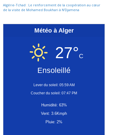
Algérie-Tchad : Le renforcement de la coopération au cœur
de la visite de Mohamed Boukhari à N’Djamena
Météo à Alger
27°
C
Ensoleillé
Lever du soleil: 05:59 AM
Coucher du soleil: 07:47 PM
Humidité: 63%
Vent: 3.6Kmph
Pluie: 2%