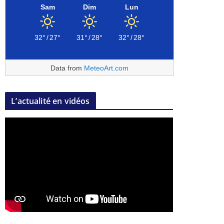
Sam
Dim
Lun
32°
/
27°
31°
/
28°
32°
/
28°
Data from
MeteoArt.com
L’actualité en vidéos