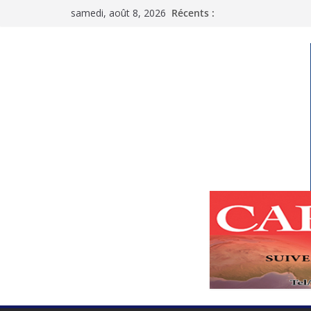
Passer
samedi, août 8, 2026
Récents :
au
contenu