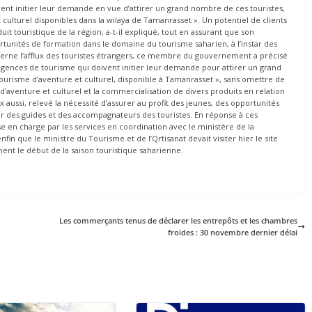
vent initier leur demande en vue d’attirer un grand nombre de ces touristes,
ulturel disponibles dans la wilaya de Tamanrasset ». Un potentiel de clients
t touristique de la région, a-t-il expliqué, tout en assurant que son
tunités de formation dans le domaine du tourisme saharien, à l’instar des
cerne l’afflux des touristes étrangers, ce membre du gouvernement a précisé
es agences de tourisme qui doivent initier leur demande pour attirer un grand
ourisme d’aventure et culturel, disponible à Tamanrasset », sans omettre de
’aventure et culturel et la commercialisation de divers produits en relation
ux aussi, relevé la nécessité d’assurer au profit des jeunes, des opportunités
ar des guides et des accompagnateurs des touristes. En réponse à ces
se en charge par les services en coordination avec le ministère de la
fin que le ministre du Tourisme et de l’Qrtisanat devait visiter hier le site
ment le début de la saison touristique saharienne.
Les commerçants tenus de déclarer les entrepôts et les chambres
froides : 30 novembre dernier délai