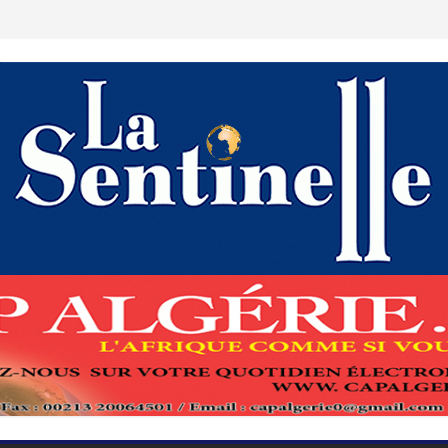
curité de l’Armée procèdent à la réception
 allemand enlevé au Niger
 bilan d’une Algérie souveraine et
, rempart de la stabilité
mako souligne une « convergence de vue
ves du 2 juillet : FFS et Ennahda font leur
 Boumerdès : Trois personnes sous mandat