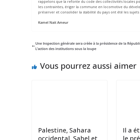
rappelons que la refonte du code des collectivités locales p
les contraintes, ériger la commune en locomotive du dévelo
préserver et consolider la stabilité du pays ont été les suje
Kamel Nait Ameur
Une Inspection générale sera créée à la présidence de la Républi
L’action des institutions sous la loupe
Vous pourrez aussi aimer
Palestine, Sahara
Il a é
occidental, Sahel et
le pr