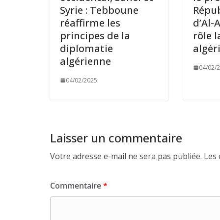
Syrie : Tebboune
Répub
réaffirme les
d’Al-
principes de la
rôle 
diplomatie
algér
algérienne
04/02/
04/02/2025
Laisser un commentaire
Votre adresse e-mail ne sera pas publiée.
Les 
Commentaire
*