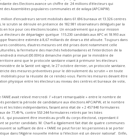
ndante des Elections avance un chiffre de 24 millions d’électeurs qui
ment des Assemblées populaires communales et de wilaya (APC/APW).
n million d’encadreurs seront mobilisés dans 61.696 bureaux et 13.326 centres
i, le scrutin se déroule en présence de 182.981 observateurs délégués par la
ts en lice pour ces élections locales. Un encadrement qui a pour mission
aux électeurs de départager quelque 115.230 candidats aux APC et 18.993 aux
ppe financière estimée à 8,67 milliards de dinars a été allouée. Toujours dans
eures conditions, d’autres mesures ont été prises dont notamment celle
culturelles, la fermeture des marchés hebdomadaires et l’interdiction de la
vendredi à minuit (00.00H) à dimanche matin prise par le ministère de
erritoire ainsi que le protocole sanitaire visant à prémunir les électeurs
 ministère de la Santé ont signé, le 27 octobre dernier, un protocole sanitaire.
on stricte des mesures préventives pour le déroulement du scrutin « en toute
é mobilisés pour la réussite de ce rendez-vous. Parmi les mesures devant être
ciation physique entre les électeurs au niveau des centres et bureaux de vote,
de l’ANIE avait relevé mercredi l' »écart remarquable » entre le nombre de
tirés pendant la période de candidature aux élections APC/APW, et le nombre
 et les listes indépendantes, faisant ainsi état de « 2 457 840 formulaires
 taux de 77,49 %, contre 553 244 formulaires retirés par les listes
il, qui pouvaient être investis au profit du corps électoral, cependant il
ant se porter candidats. M. Charfi a également fait état de quatre communes
rouvent se suffisant de dire « l’ANIE ne peut forcer les personnes à se porter
ratique dans l’Algérie nouvelle même si l’élection est un devoir national’. Enfin,