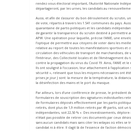
rendez-vous électoral important, l’Autorité Nationale Indépe
départageront, par les urnes, les candidats au renouvelle
Aussi, et afin de s’assurer du bon déroulement du scrutin, u
de vote, répartis à travers les 1.541 communes du pays. Auss
quarantaine de partis politiques et les candidats indépendan
de garantir la transparence du scrutin destiné à permettre 
APW. Une opération pour laquelle, précise l’ANIE, une envelo
l’optique de permettre aux citoyens de voter dans les meill
relative au report de toutes les manifestations sportives et 
circulation des véhicules de transport de marchandises, de 
l’Intérieur, des Collectivité locales et de l’Aménagement du t
contre la propagation du virus du Covid 19. Ainsi, l’ANIE et le
Ils ont souligné à l’occasion, leur attachement à l’applicati
sécurité », relevant que tous les moyens nécessaires ont ét
prises je jour J sont: la mesure de la température, la distan
la désinfection des mains et le port du masque.
Par ailleurs, lors d’une conférence de presse, le président 
formulaires de souscription des signatures individuelles re
de formulaires déposés effectivement par les partis politiques
retirés, dont plus de 1,9 million retirés par 49 partis, soit un
indépendantes, soit 22,50 % ». Des investissements, déplore-t-
n’était pas possible de retirer ces documents par ceux désir
sans aucun candidats mais sans citer les wilayas où elles se t
candidat ni à élire. Il s’agit là de l’essence de l’action démoc