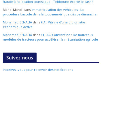
Suivez-nous
Inscrivez-vous pour recevoir des notifications
Vos commentaires
Facultad de Ciencias Económicas
dans
L’économie nationale
renoue avec la croissance : Un bon départ pour 2022
Mohamed BENALIA
dans
Des mesures pour mettre fin à la
fraude à l’allocation touristique : Tebboune écarte le cash !
Mahdi Mahdi
dans
Immatriculation des véhicules : La
procédure bascule dans le tout-numérique dès ce dimanche
Mohamed BENALIA
dans
FIA : Vitrine d’une diplomatie
économique active
Mohamed BENALIA
dans
ETRAG Constantine : De nouveaux
modèles de tracteurs pour accélérer la mécanisation agricole
Suivez-nous