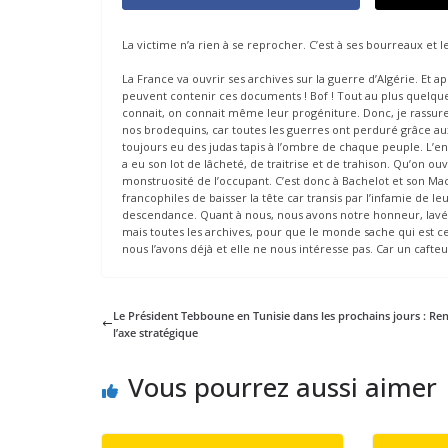
La victime n’a rien à se reprocher. C’est à ses bourreaux et l
La France va ouvrir ses archives sur la guerre d’Algérie. Et
peuvent contenir ces documents ! Bof ! Tout au plus quelques 
connait, on connait même leur progéniture. Donc, je rassure
nos brodequins, car toutes les guerres ont perduré grâce aux f
toujours eu des judas tapis à l’ombre de chaque peuple. L’en
a eu son lot de lâcheté, de traitrise et de trahison. Qu’on ou
monstruosité de l’occupant. C’est donc à Bachelot et son Macro
francophiles de baisser la tête car transis par l’infamie de le
descendance. Quant à nous, nous avons notre honneur, lavé 
mais toutes les archives, pour que le monde sache qui est cett
nous l’avons déjà et elle ne nous intéresse pas. Car un cafte
Le Président Tebboune en Tunisie dans les prochains jours : Re
l’axe stratégique
Vous pourrez aussi aimer