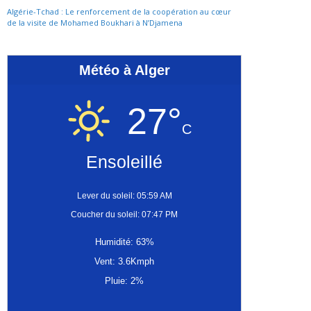
Algérie-Tchad : Le renforcement de la coopération au cœur
de la visite de Mohamed Boukhari à N’Djamena
Météo à Alger
27°
C
Ensoleillé
Lever du soleil: 05:59 AM
Coucher du soleil: 07:47 PM
Humidité: 63%
Vent: 3.6Kmph
Pluie: 2%