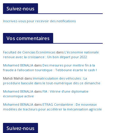
Suivez-nous
Inscrivez-vous pour recevoir des notifications
Vos commentaires
Facultad de Ciencias Económicas
dans
L’économie nationale
renoue avec la croissance : Un bon départ pour 2022
Mohamed BENALIA
dans
Des mesures pour mettre fin à la
fraude à l’allocation touristique : Tebboune écarte le cash !
Mahdi Mahdi
dans
Immatriculation des véhicules : La
procédure bascule dans le tout-numérique dès ce dimanche
Mohamed BENALIA
dans
FIA : Vitrine d’une diplomatie
économique active
Mohamed BENALIA
dans
ETRAG Constantine : De nouveaux
modèles de tracteurs pour accélérer la mécanisation agricole
Suivez-nous