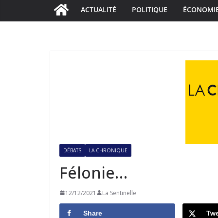
ACTUALITÉ
POLITIQUE
ÉCONOMI
DÉBATS
LA CHRONIQUE
Félonie…
12/12/2021
La Sentinelle
Share
Twe