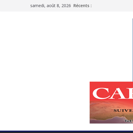
Passer
samedi, août 8, 2026
Récents :
au
contenu