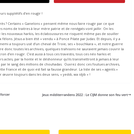
eurs supplétifs d’en rougir !
 après ? Certains « Ganelons » pensent même nous faire rougir par ce que
noms de traitres à leur mère patrie et de renégats vont jaillir. On les
 les nouveaux harkis, les éclaboussures ne risquent même pas de souiller
élons. Jésus a bien été « vendu » à Ponce Pilate par Judas. Et depuis, il y a
nemi a toujours usé d’un cheval de Troie, ses « bouchkara », et notre guerre
vre donc toutes les archives, quelques trahisons ne sauraient jamais couvrir la
n d’en rougir. C’est aussi à tous ces travestis, tous ces néo harkis et
urs actes, par la honte et le déshonneur qu’ils transmettront à jamais à leur
par le sang des millions de chouhadas. Ouvrez donc ces foutues archives,
e France et de quoi est fait sa fausse grandeur. La liste de ses « agents »
ur œuvre toujours dans les deux sens, « yeddi, wa idjib » !
nforcer
Jeux méditerranéens 2022 : Le CIJM donne son feu vert