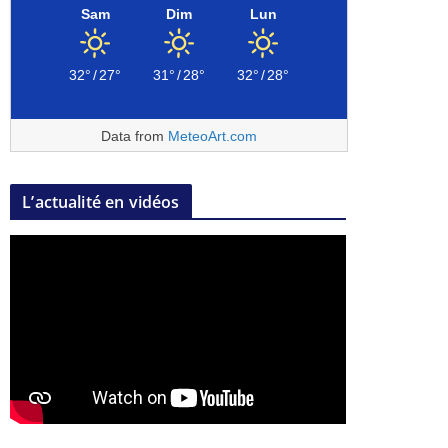
Sam
Dim
Lun
32°
/
27°
31°
/
28°
32°
/
28°
Data from
MeteoArt.com
L’actualité en vidéos