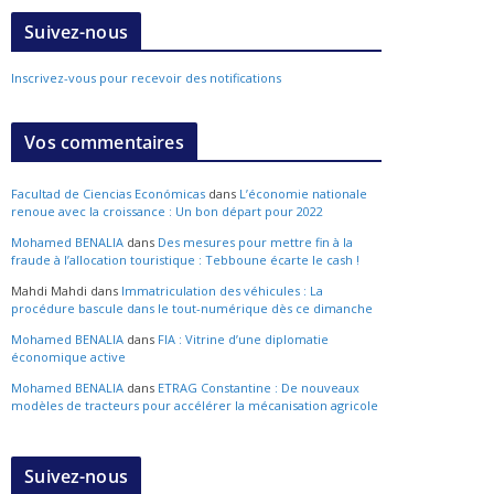
Suivez-nous
Inscrivez-vous pour recevoir des notifications
Vos commentaires
Facultad de Ciencias Económicas
dans
L’économie nationale
renoue avec la croissance : Un bon départ pour 2022
Mohamed BENALIA
dans
Des mesures pour mettre fin à la
fraude à l’allocation touristique : Tebboune écarte le cash !
Mahdi Mahdi
dans
Immatriculation des véhicules : La
procédure bascule dans le tout-numérique dès ce dimanche
Mohamed BENALIA
dans
FIA : Vitrine d’une diplomatie
économique active
Mohamed BENALIA
dans
ETRAG Constantine : De nouveaux
modèles de tracteurs pour accélérer la mécanisation agricole
Suivez-nous