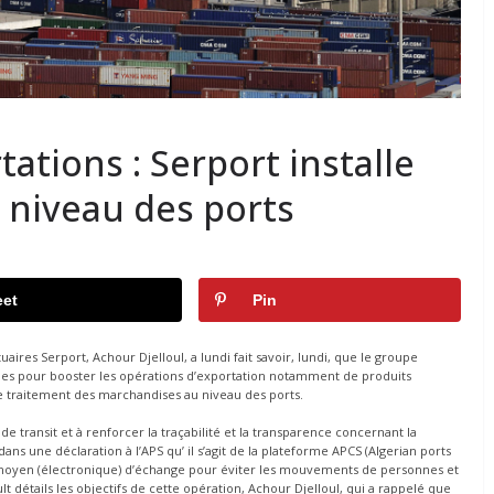
ations : Serport installe
 niveau des ports
et
Pin
res Serport, Achour Djelloul, a lundi fait savoir, lundi, que le groupe
ues pour booster les opérations d’exportation notamment de produits
er le traitement des marchandises au niveau des ports.
e transit et à renforcer la traçabilité et la transparence concernant la
 dans une déclaration à l’APS qu’ il s’agit de la plateforme APCS (Algerian ports
moyen (électronique) d’échange pour éviter les mouvements de personnes et
 détails les objectifs de cette opération, Achour Djelloul, qui a rappelé que