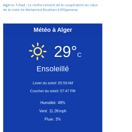
Algérie-Tchad : Le renforcement de la coopération au cœur
de la visite de Mohamed Boukhari à N’Djamena
Météo à Alger
29°
C
Ensoleillé
Lever du soleil: 05:59 AM
Coucher du soleil: 07:47 PM
Humidité: 49%
Vent: 11.2Kmph
Pluie: 3%