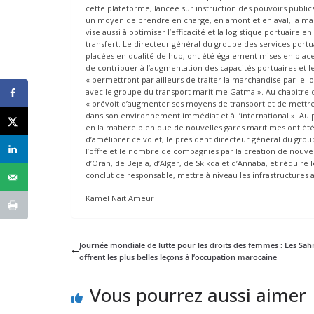
cette plateforme, lancée sur instruction des pouvoirs publics 
un moyen de prendre en charge, en amont et en aval, la march
vise aussi à optimiser l’efficacité et la logistique portuaire 
transfert. Le directeur général du groupe des services portu
placées en qualité de hub, ont été également mises en place 
de contribuer à l’augmentation des capacités portuaires et les
« permettront par ailleurs de traiter la marchandise par le 
avec le groupe du transport maritime Gatma ». Au chapitre d
« prévoit d’augmenter ses moyens de transport et de mettr
dans son environnement immédiat et à l’international ». Au pl
en la matière bien que de nouvelles gares maritimes ont été m
d’améliorer ce volet, le président directeur général du grou
l’offre et le nombre de compagnies par la création de nouvel
d’Oran, de Bejaïa, d’Alger, de Skikda et d’Annaba, et réduir
conclut ce responsable, mettre à niveau les infrastructures
Kamel Nait Ameur
Journée mondiale de lutte pour les droits des femmes : Les Sah
offrent les plus belles leçons à l’occupation marocaine
Vous pourrez aussi aimer