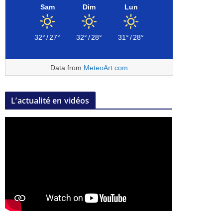
Sam
Dim
Lun
32°
/
27°
32°
/
28°
31°
/
28°
Data from
MeteoArt.com
L’actualité en vidéos