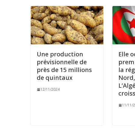
Une production
Elle 
prévisionnelle de
premi
près de 15 millions
la ré
de quintaux
Nord,
L’Alg
12/11/2024
crois
11/11/