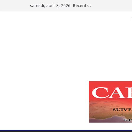
Passer
samedi, août 8, 2026
Récents :
au
contenu