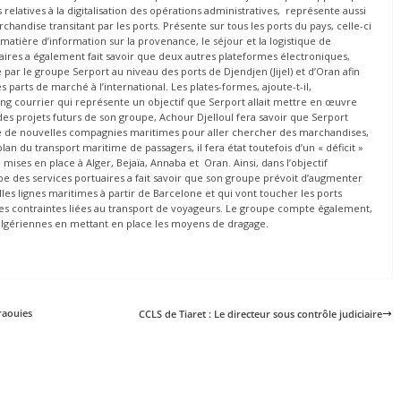
relatives à la digitalisation des opérations administratives, représente aussi
andise transitant par les ports. Présente sur tous les ports du pays, celle-ci
en matière d’information sur la provenance, le séjour et la logistique de
aires a également fait savoir que deux autres plateformes électroniques,
par le groupe Serport au niveau des ports de Djendjen (Jijel) et d’Oran afin
 parts de marché à l’international. Les plates-formes, ajoute-t-il,
long courrier qui représente un objectif que Serport allait mettre en œuvre
es projets futurs de son groupe, Achour Djelloul fera savoir que Serport
e de nouvelles compagnies maritimes pour aller chercher des marchandises,
an du transport maritime de passagers, il fera état toutefois d’un « déficit »
ises en place à Alger, Bejaïa, Annaba et Oran. Ainsi, dans l’objectif
pe des services portuaires a fait savoir que son groupe prévoit d’augmenter
les lignes maritimes à partir de Barcelone et qui vont toucher les ports
e les contraintes liées au transport de voyageurs. Le groupe compte également,
 algériennes en mettant en place les moyens de dragage.
raouies
CCLS de Tiaret : Le directeur sous contrôle judiciaire