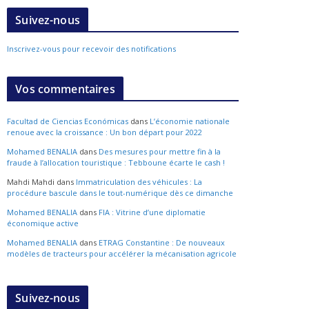
Suivez-nous
Inscrivez-vous pour recevoir des notifications
Vos commentaires
Facultad de Ciencias Económicas
dans
L’économie nationale
renoue avec la croissance : Un bon départ pour 2022
Mohamed BENALIA
dans
Des mesures pour mettre fin à la
fraude à l’allocation touristique : Tebboune écarte le cash !
Mahdi Mahdi
dans
Immatriculation des véhicules : La
procédure bascule dans le tout-numérique dès ce dimanche
Mohamed BENALIA
dans
FIA : Vitrine d’une diplomatie
économique active
Mohamed BENALIA
dans
ETRAG Constantine : De nouveaux
modèles de tracteurs pour accélérer la mécanisation agricole
Suivez-nous