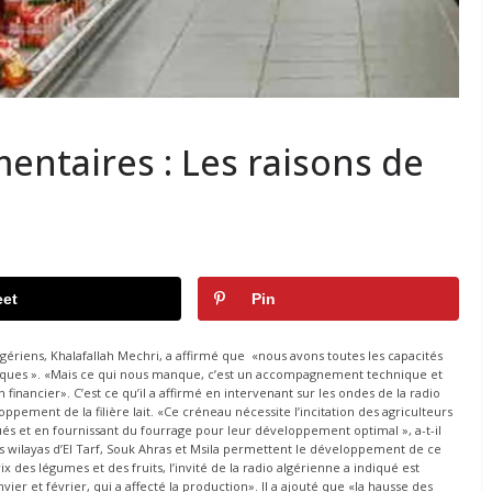
mentaires : Les raisons de
et
Pin
lgériens, Khalafallah Mechri, a affirmé que «nous avons toutes les capacités
tégiques ». «Mais ce qui nous manque, c’est un accompagnement technique et
financier». C’est ce qu’il a affirmé en intervenant sur les ondes de la radio
loppement de la filière lait. «Ce créneau nécessite l’incitation des agriculteurs
ués et en fournissant du fourrage pour leur développement optimal », a-t-il
es wilayas d’El Tarf, Souk Ahras et Msila permettent le développement de ce
 des légumes et des fruits, l’invité de la radio algérienne a indiqué est
er et février, qui a affecté la production». Il a ajouté que «la hausse des