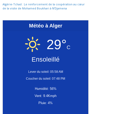
Algérie-Tchad : Le renforcement de la coopération au cœur
de la visite de Mohamed Boukhari à N’Djamena
Météo à Alger
29°
C
Ensoleillé
Lever du soleil: 05:58 AM
Coucher du soleil: 07:48 PM
Humidité: 56%
Vent: 9.4Kmph
Pluie: 4%