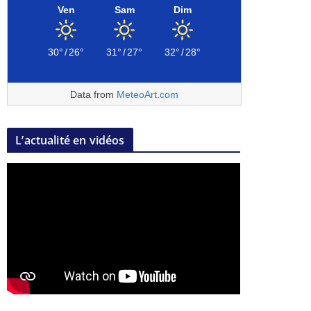
Ven
Sam
Dim
30°
/
26°
31°
/
27°
32°
/
28°
Data from
MeteoArt.com
L’actualité en vidéos