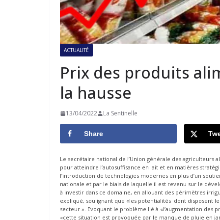
ACTUALITÉ
Prix des produits ali
la hausse
13/04/2022
La Sentinelle
Share
Twe
Le secrétaire national de l’Union générale des agriculteurs a
pour atteindre l’autosuffisance en lait et en matières stra
l’introduction de technologies modernes en plus d’un soutien 
nationale et par le biais de laquelle il est revenu sur le déve
à investir dans ce domaine, en allouant des périmètres irrig
expliqué, soulignant que «les potentialités dont disposent l
secteur ». Evoquant le problème lié à «l’augmentation des prix
«cette situation est provoquée par le manque de pluie en janvi