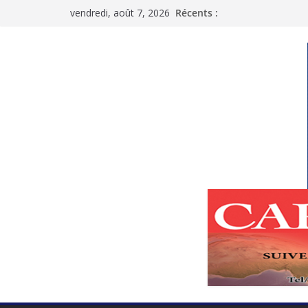
Passer
vendredi, août 7, 2026
Récents :
au
contenu