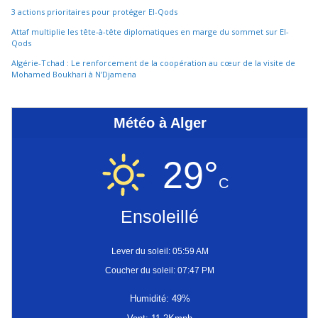
3 actions prioritaires pour protéger El-Qods
Attaf multiplie les tête-à-tête diplomatiques en marge du sommet sur El-
Qods
Algérie-Tchad : Le renforcement de la coopération au cœur de la visite de
Mohamed Boukhari à N’Djamena
Météo à Alger
29°
C
Ensoleillé
Lever du soleil: 05:59 AM
Coucher du soleil: 07:47 PM
Humidité: 49%