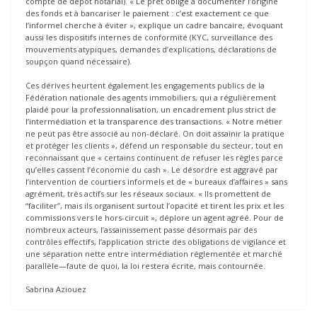
compte de dépôt notarial). « Le prêt oblige à documenter l’origine
des fonds et à bancariser le paiement : c’est exactement ce que
l’informel cherche à éviter », explique un cadre bancaire, évoquant
aussi les dispositifs internes de conformité (KYC, surveillance des
mouvements atypiques, demandes d’explications, déclarations de
soupçon quand nécessaire).
Ces dérives heurtent également les engagements publics de la
Fédération nationale des agents immobiliers, qui a régulièrement
plaidé pour la professionnalisation, un encadrement plus strict de
l’intermédiation et la transparence des transactions. « Notre métier
ne peut pas être associé au non-déclaré. On doit assainir la pratique
et protéger les clients », défend un responsable du secteur, tout en
reconnaissant que « certains continuent de refuser les règles parce
qu’elles cassent l’économie du cash ». Le désordre est aggravé par
l’intervention de courtiers informels et de « bureaux d’affaires » sans
agrément, très actifs sur les réseaux sociaux. « Ils promettent de
“faciliter”, mais ils organisent surtout l’opacité et tirent les prix et les
commissions vers le hors-circuit », déplore un agent agréé. Pour de
nombreux acteurs, l’assainissement passe désormais par des
contrôles effectifs, l’application stricte des obligations de vigilance et
une séparation nette entre intermédiation réglementée et marché
parallèle—faute de quoi, la loi restera écrite, mais contournée.
Sabrina Aziouez