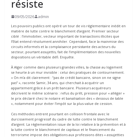
résiste
09/05/2026
admin
Les pouvoirs publics ont opéré un tour de vis réglementaire inédit en
matière de lutte contre le blanchiment d’argent. Premier secteur
ciblé : l’immobilier, vecteur important de transactions illicites que
l’Etat entend résolument annihiler. Cependant, face la mainmise des
circuits informels et la complaisance persistante des acteurs du
secteur, pourtant assujettis, fait de l’implémentation des nouvelles
dispositions un véritable défi. Enquête.
À Alger comme dans plusieurs grandes villes, la chasse au logement
se heurte à un mur invisible : celui des pratiques de contournement.
« On m’a dit clairement : “pas de crédit bancaire, sinon on ne signe
pas” », raconte Samir, 34 ans, qui cherchait à acquérir un
appartement grâce à un prêt bancaire. Plusieurs acquéreurs
décrivent le même scénario : refus du prêt, pression pour « alléger »
le prix déclaré chez le notaire et banalisation des « dessous de table
», notamment pour éviter l’impôt sur la plus-value de cession.
Ces méthodes entrent pourtant en collision frontale avec le
durcissement progressif du cadre de lutte contre le blanchiment
d’argent. La réglementation issue de la loi relative à la prévention et à
la lutte contre le blanchiment de capitaux et le financement du
terrorisme impose des obligations aux professions dites « assujetties