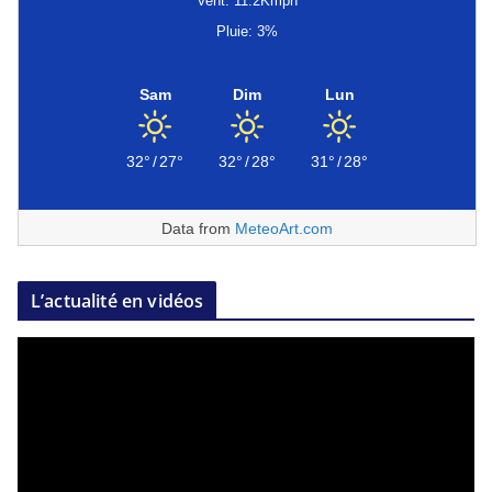
Vent: 11.2Kmph
Pluie: 3%
Sam
Dim
Lun
32°
/
27°
32°
/
28°
31°
/
28°
Data from
MeteoArt.com
L’actualité en vidéos