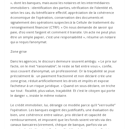
», dont les banques, mais aussi les notaires et les intermédiaires
immobiliers : identification des parties, vérification de l’identité et,
selon les cas, du bénéficiaire effectif, appréciation de la cohérence
économique de l’opération, conservation des documents et
signalement des opérations suspectes à la Cellule de traitement du
renseignement financier (CTRF). « On nous demande de savoir qui
paie, d’où vient l’argent et comment il transite. Un acte ne peut plus
être un simple papier, c’est une responsabilité », résume un notaire
qui a requis l’anonymat.
Zone grise
Dans les agences, le discours demeure souvent ambigu. « Le prix sur
l’acte, on le met “raisonnable”, le reste se fait entre vous », confie,
sous couvert d’anonymat, un professionnel. Or la traçabilité se joue
précisément là : un paiement fractionné et non déclaré crée une
zone grise, réduit artificiellement les droits et impôts et expose
l’acheteur à un risque juridique. « Quand on sous-déclare, on triche
sur tout : fiscalité, plus-value, traçabilité. Et c’est le citoyen qui porte
le danger », insiste le même notaire.
Le crédit immobilier, lui, dérange ce modèle parce qu’il “verrouille”
l’opération. Les banques exigent des justificatifs, une évaluation du
bien, une cohérence entre valeur, prix déclaré et capacité de
remboursement, et imposent que les fonds soient versés via des
canaux bancaires (virement, chèque de banque, parfois via un