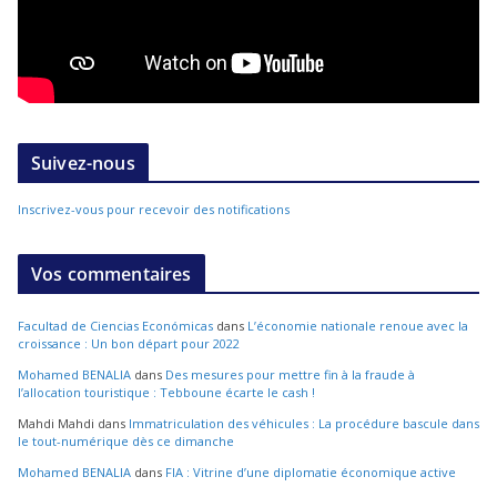
Suivez-nous
Inscrivez-vous pour recevoir des notifications
Vos commentaires
Facultad de Ciencias Económicas
dans
L’économie nationale renoue avec la
croissance : Un bon départ pour 2022
Mohamed BENALIA
dans
Des mesures pour mettre fin à la fraude à
l’allocation touristique : Tebboune écarte le cash !
Mahdi Mahdi
dans
Immatriculation des véhicules : La procédure bascule dans
le tout-numérique dès ce dimanche
Mohamed BENALIA
dans
FIA : Vitrine d’une diplomatie économique active