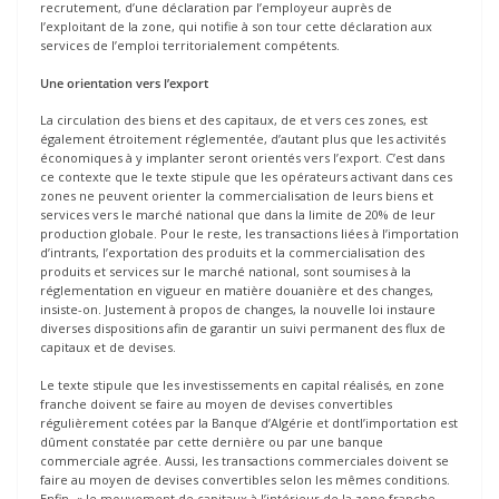
recrutement, d’une déclaration par l’employeur auprès de
l’exploitant de la zone, qui notifie à son tour cette déclaration aux
services de I’emploi territorialement compétents.
Une orientation vers l’export
La circulation des biens et des capitaux, de et vers ces zones, est
également étroitement réglementée, d’autant plus que les activités
économiques à y implanter seront orientés vers l’export. C’est dans
ce contexte que le texte stipule que les opérateurs activant dans ces
zones ne peuvent orienter la commercialisation de leurs biens et
services vers le marché national que dans la limite de 20% de leur
production globale. Pour le reste, les transactions liées à l’importation
d’intrants, l’exportation des produits et la commercialisation des
produits et services sur le marché national, sont soumises à la
réglementation en vigueur en matière douanière et des changes,
insiste-on. Justement à propos de changes, la nouvelle loi instaure
diverses dispositions afin de garantir un suivi permanent des flux de
capitaux et de devises.
Le texte stipule que les investissements en capital réalisés, en zone
franche doivent se faire au moyen de devises convertibles
régulièrement cotées par la Banque d’Algérie et dontl’importation est
dûment constatée par cette dernière ou par une banque
commerciale agrée. Aussi, les transactions commerciales doivent se
faire au moyen de devises convertibles selon les mêmes conditions.
Enfin, « le mouvement de capitaux à I’intérieur de la zone franche,