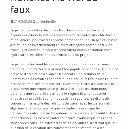
faux
21/04/2022
La Sentinelle
Le projet de création de zones franches, des zones d’activité
économique bénéficiant des avantages de l’extraterritorialité fiscale
et douanière, pourrait très prochainement aboutir. Un projet destiné
à stimuler les investissements directs étrangers, capter les flux de
capitaux et donner un coup d’accélérateur aux exportations hors-
hydrocarbures, affirment les promoteurs du projet.
Le projet de loi fixant les règles générales applicables aux zones
franches vient d’atterrir à l’Assemblée populaire nationale, laquelle se
prépare d’ores et déjà à lancer les débats. Une réunion de la
Commission des affaires économiques a d’ailleurs tenue une réunion
hier après-midi afin de préparer l’examen du texte, d’autant que le
projet revêt une importance particulière. Le texte, dont nous
détenons une copie, fixe d’ailleurs le régime fiscal et douanier
imposé aux activités économiques dans ces zones, les droits de
concession, la nature des relations de travail avec les personnels
algériens et étrangers, ainsi que les règles devant régir les
transactions entre le marché national et ces zones, sans oublier leurs
rapports avec les marchés internationaux, d’autant que ces zones
sont créées dans une extraterritorialité douanière. Il est vrai que la
question de la création des zones franches alimente déjà les