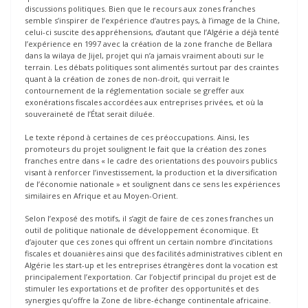
discussions politiques. Bien que le recours aux zones franches
semble s’inspirer de l’expérience d’autres pays, à l’image de la Chine,
celui-ci suscite des appréhensions, d’autant que l’Algérie a déjà tenté
l’expérience en 1997 avec la création de la zone franche de Bellara
dans la wilaya de Jijel, projet qui n’a jamais vraiment abouti sur le
terrain. Les débats politiques sont alimentés surtout par des craintes
quant à la création de zones de non-droit, qui verrait le
contournement de la réglementation sociale se greffer aux
exonérations fiscales accordées aux entreprises privées, et où la
souveraineté de l’État serait diluée.
Le texte répond à certaines de ces préoccupations. Ainsi, les
promoteurs du projet soulignent le fait que la création des zones
franches entre dans « le cadre des orientations des pouvoirs publics
visant à renforcer I’investissement, la production et la diversification
de l’économie nationale » et soulignent dans ce sens les expériences
similaires en Afrique et au Moyen-Orient.
Selon l’exposé des motifs, il s’agit de faire de ces zones franches un
outil de politique nationale de développement économique. Et
d’ajouter que ces zones qui offrent un certain nombre d’incitations
fiscales et douanières ainsi que des facilités administratives ciblent en
Algérie les start-up et les entreprises étrangères dont la vocation est
principalement I’exportation. Car l’objectif principal du projet est de
stimuler les exportations et de profiter des opportunités et des
synergies qu’offre la Zone de libre-échange continentale africaine.