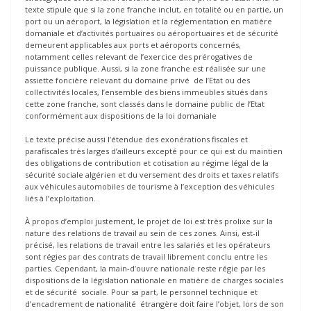
texte stipule que si la zone franche inclut, en totalité ou en partie, un
port ou un aéroport, la législation et la réglementation en matière
domaniale et d’activités portuaires ou aéroportuaires et de sécurité
demeurent applicables aux ports et aéroports concernés,
notamment celles relevant de I’exercice des prérogatives de
puissance publique. Aussi, si la zone franche est réalisée sur une
assiette foncière relevant du domaine privé de l’Etat ou des
collectivités locales, l’ensemble des biens immeubles situés dans
cette zone franche, sont classés dans le domaine public de I’Etat
conformément aux dispositions de la loi domaniale
Le texte précise aussi l’étendue des exonérations fiscales et
parafiscales très larges d’ailleurs excepté pour ce qui est du maintien
des obligations de contribution et cotisation au régime légal de la
sécurité sociale algérien et du versement des droits et taxes relatifs
aux véhicules automobiles de tourisme à I’exception des véhicules
liés à I’exploitation.
À propos d’emploi justement, le projet de loi est très prolixe sur la
nature des relations de travail au sein de ces zones. Ainsi, est-il
précisé, les relations de travail entre les salariés et les opérateurs
sont régies par des contrats de travail librement conclu entre les
parties. Cependant, la main-d’ouvre nationale reste régie par les
dispositions de la législation nationale en matière de charges sociales
et de sécurité sociale. Pour sa part, le personnel technique et
d’encadrement de nationalité étrangère doit faire l’objet, lors de son