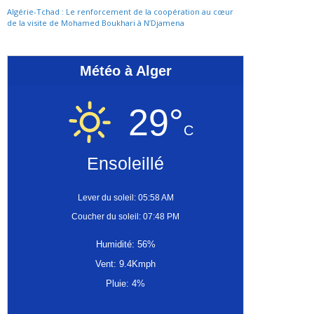
Algérie-Tchad : Le renforcement de la coopération au cœur
de la visite de Mohamed Boukhari à N’Djamena
Météo à Alger
29°
C
Ensoleillé
Lever du soleil: 05:58 AM
Coucher du soleil: 07:48 PM
Humidité: 56%
Vent: 9.4Kmph
Pluie: 4%