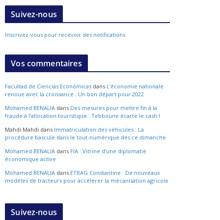
Suivez-nous
Inscrivez-vous pour recevoir des notifications
Vos commentaires
Facultad de Ciencias Económicas
dans
L’économie nationale
renoue avec la croissance : Un bon départ pour 2022
Mohamed BENALIA
dans
Des mesures pour mettre fin à la
fraude à l’allocation touristique : Tebboune écarte le cash !
Mahdi Mahdi
dans
Immatriculation des véhicules : La
procédure bascule dans le tout-numérique dès ce dimanche
Mohamed BENALIA
dans
FIA : Vitrine d’une diplomatie
économique active
Mohamed BENALIA
dans
ETRAG Constantine : De nouveaux
modèles de tracteurs pour accélérer la mécanisation agricole
Suivez-nous