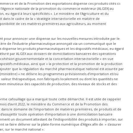
 Commerce et de la Promotion des exportations dispense ces produits cités ci-
ar l’Agence nationale de la promotion du commerce extérieur (ALGEX) au
, eu égard à leurs spécificités ». Le ministère de l’Agriculture et du
dans le cadre de la « stratégie intersectorielle en matière de
isponibilité de ces matières premières aux agriculteurs, au moment
ient pour annoncer une dispense sur les nouvelles mesures introduite par le
stère de l’Industrie pharmaceutique annonçait via un communiqué que le
dispense les produits pharmaceutiques et les dispositifs médicaux, eu égard
délivré par ALGEX aux dossiers de domiciliations bancaires des opérations
a cohésion gouvernementale et la concertation intersectorielle » en vue
spositifs médicaux, ainsi que « la protection et la promotion de la production
’ajouter que la régulation du marché pharmaceutique national est assurée par
l (ministère) « ne délivre les programmes prévisionnels d’importation et/ou
rte valeur thérapeutique, non fabriqués localement ou dont les quantités ne
amen minutieux des capacités de production, des niveaux de stocks et des
orme cafouillage qui a marqué toute cette démarche. Il est utile de rappeler
ois d’avril 2022, le ministère du Commerce et de la Promotion des
 dans le domaine de l’importation de matières premières, de produits et de
n d’assujettir toute opération d’importation à une domiciliation bancaire
ement un document attestant de l’indisponibilité des produits à importer, sur
ent se faire délivrer sur la plate-forme numérique d’Algex afin de » s’assurer
er, sur le marché national ».