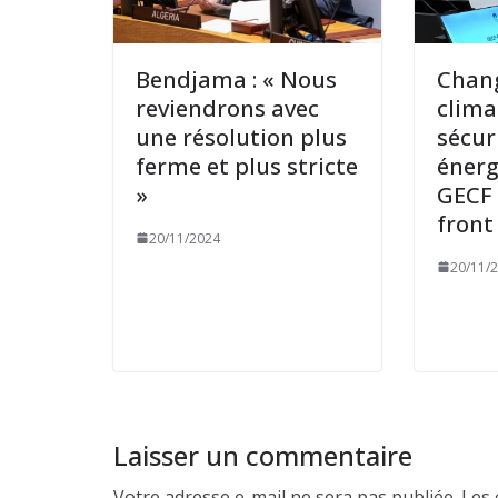
Bendjama : « Nous
Chan
reviendrons avec
clima
une résolution plus
sécur
ferme et plus stricte
énerg
»
GECF 
fron
20/11/2024
20/11/
Laisser un commentaire
Votre adresse e-mail ne sera pas publiée.
Les 