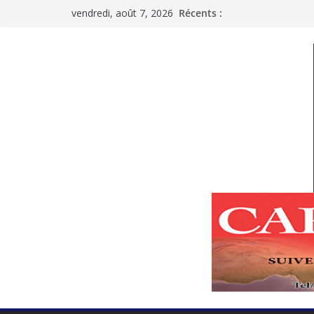
Passer
vendredi, août 7, 2026
Récents :
au
contenu