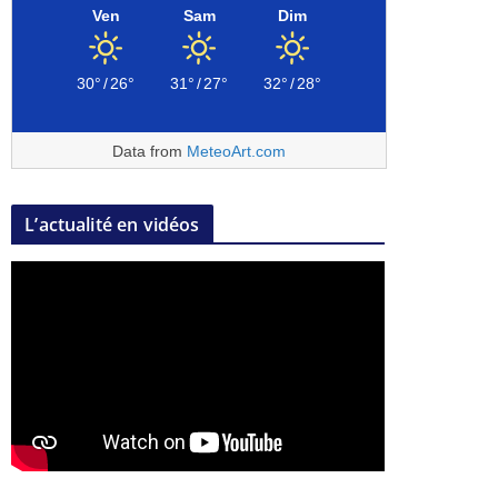
Ven
Sam
Dim
30°
/
26°
31°
/
27°
32°
/
28°
Data from
MeteoArt.com
L’actualité en vidéos