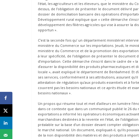
l’état, les agriculteurs et les éleveurs, que le ministère du
dessus, de l’obligation de présenter le document délivré p
dossier de domiciliation bancaire des opérations d’importation
Développement rural explique que « cette démarche s’inscrit 
développement des filières agricoles qui vise à assurer la d
opportun ».
C’est la seconde fois qu’ un département ministériel interv
ministère du Commerce sur les importations. Jeudi, le mini
ministère du Commerce et de la promotion des exportations 
à leur spécificité, de l’obligation de présenter le document 
d’importation. Cette démarche s’inscrit dans le cadre de « l
d’assurer la disponibilité des produits pharmaceutiques et di
locale », avait expliqué le département de Benbahmed. Et d
ses services, conformément à ses attributions, assurant qu’i
attestation de régulation qu’aux produits essentiels et à fo
couvrent pas les besoins nationaux et ce après étude et ex
besoins nationaux ».
Un propos qui résume tout et met d’ailleurs en lumière l’én
dans ce contexte que dans un communiqué publié le 26 du m
exportations a informé les opérateurs économiques activant
marchandises destinées à la revente en l’état, de l’obligatio
préalable sur la base d’un dossier devant compter obligatoir
le marché national. Un document, expliquait-il, qu’ils pouvai
de la non disponibilité des matières et des produits à import