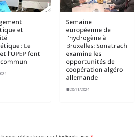
gement
Semaine
tique et
européenne de
ité
l’hydrogène à
étique : Le
Bruxelles: Sonatrach
et l’OPEP font
examine les
t commun
opportunités de
coopération algéro-
2024
allemande
20/11/2024
champs obligatoires sont indiqués avec
*