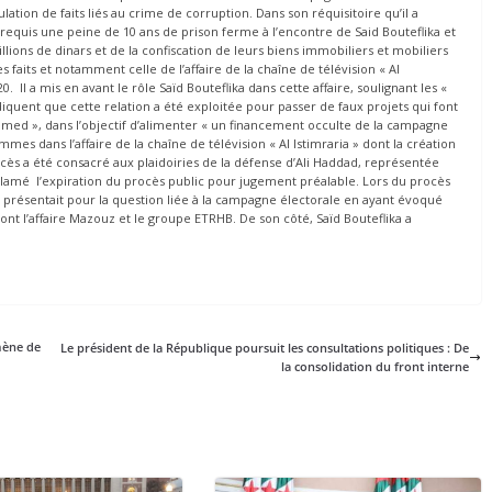
ation de faits liés au crime de corruption. Dans son réquisitoire qu’il a
requis une peine de 10 ans de prison ferme à l’encontre de Said Bouteflika et
lions de dinars et de la confiscation de leurs biens immobiliers et mobiliers
 faits et notamment celle de l’affaire de la chaîne de télévision « Al
0. Il a mis en avant le rôle Saïd Bouteflika dans cette affaire, soulignant les «
quent que cette relation a été exploitée pour passer de faux projets qui font
M’hamed », dans l’objectif d’alimenter « un financement occulte de la campagne
mes dans l’affaire de la chaîne de télévision « Al Istimraria » dont la création
cès a été consacré aux plaidoiries de la défense d’Ali Haddad, représentée
clamé l’expiration du procès public pour jugement préalable. Lors du procès
 se présentait pour la question liée à la campagne électorale en ayant évoqué
, dont l’affaire Mazouz et le groupe ETRHB. De son côté, Saïd Bouteflika a
mène de
Le président de la République poursuit les consultations politiques : De
la consolidation du front interne