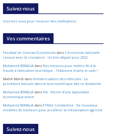
Suivez-nous
Inscrivez-vous pour recevoir des notifications
Vos commentaires
Facultad de Ciencias Económicas
dans
L’économie nationale
renoue avec la croissance : Un bon départ pour 2022
Mohamed BENALIA
dans
Des mesures pour mettre fin à la
fraude à l’allocation touristique : Tebboune écarte le cash !
Mahdi Mahdi
dans
Immatriculation des véhicules : La
procédure bascule dans le tout-numérique dès ce dimanche
Mohamed BENALIA
dans
FIA : Vitrine d’une diplomatie
économique active
Mohamed BENALIA
dans
ETRAG Constantine : De nouveaux
modèles de tracteurs pour accélérer la mécanisation agricole
Suivez-nous