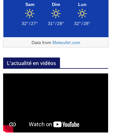
Sam
Dim
Lun
32°
/
27°
31°
/
28°
32°
/
28°
Data from
MeteoArt.com
L’actualité en vidéos