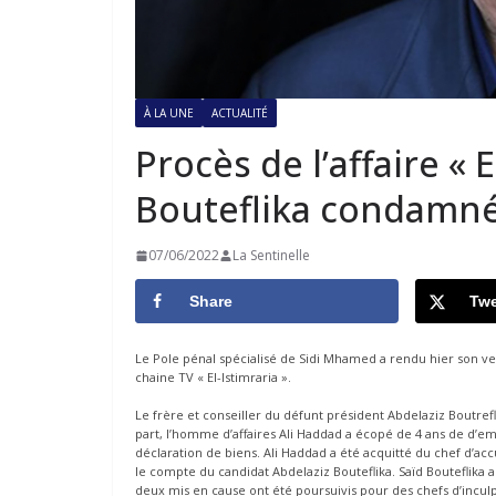
À LA UNE
ACTUALITÉ
Procès de l’affaire « E
Bouteflika condamné
07/06/2022
La Sentinelle
Share
Twe
Le Pole pénal spécialisé de Sidi Mhamed a rendu hier son ver
chaine TV « El-Istimraria ».
Le frère et conseiller du défunt président Abdelaziz Boutrefl
part, l’homme d’affaires Ali Haddad a écopé de 4 ans de d’e
déclaration de biens. Ali Haddad a été acquitté du chef d’acc
le compte du candidat Abdelaziz Bouteflika. Saïd Bouteflika
deux mis en cause ont été poursuivis pour des chefs d’incul