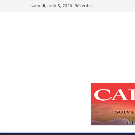
Passer
samedi, août 8, 2026
Récents :
au
contenu