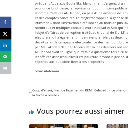
président Abdelaziz Bouteflika, blanchiment d’argent, dissimul
prononcé lundi passé, le représentant du ministère public a 
l’homme d’affaires Ali Haddad, en plus d’une amende de 3 mil
et des comptes bancaires. Le magistrat rappelle la genèse des
Istimraria » dont l’instruction a été lancée au mois de juin 202
nombreux et multiples contacts entre Haddad et Saïd qui indi
l’objet d’affaires de corruption traités au tribunal de Sidi 
électorale ». Il a également mis en avant le rôle des deux hom
devait servir la campagne électorale. Le dernier jour du pro
par Me Lakhdari Nadir et Abrous Nabila. Ces derniers ont ré
Ali Haddad avait souligné que c’était la quatrième fois qu’il
les affaires dans lesquelles il est poursuivi devant la justice
répondu aux questions liées à ses propriétés.
Salim Abdenour
Coup d’envoi, hier, de l’examen du BEM : Belabed : « Le phéno
la triche a reculé »
Vous pourrez aussi aimer