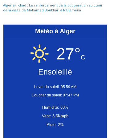
Algérie-Tchad : Le renforcement de la coopération au cœur
de la visite de Mohamed Boukhari à N’Djamena
Météo à Alger
27°
C
Ensoleillé
Lever du soleil: 05:59 AM
Coucher du soleil: 07:47 PM
Humidité: 63%
Vent: 3.6Kmph
Pluie: 2%