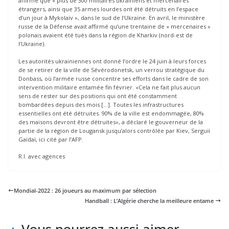
affirmé que « plus de 300 militaires ukrainiens et mercenaires
étrangers, ainsi que 35 armes lourdes ont été détruits en l’espace
d’un jour à Mykolaïv », dans le sud de l’Ukraine. En avril, le ministère
russe de la Défense avait affirmé qu’une trentaine de « mercenaires »
polonais avaient été tués dans la région de Kharkiv (nord-est de
l’Ukraine).
Les autorités ukrainiennes ont donné l’ordre le 24 juin à leurs forces
de se retirer de la ville de Sévérodonetsk, un verrou stratégique du
Donbass, où l’armée russe concentre ses efforts dans le cadre de son
intervention militaire entamée fin février. «Cela ne fait plus aucun
sens de rester sur des positions qui ont été constamment
bombardées depuis des mois […]. Toutes les infrastructures
essentielles ont été détruites. 90% de la ville est endommagée, 80%
des maisons devront être détruites», a déclaré le gouverneur de la
partie de la région de Lougansk jusqu’alors contrôlée par Kiev, Serguiï
Gaïdaï, ici cité par l’AFP.
R.I. avec agences
Mondial-2022 : 26 joueurs au maximum par sélection
Handball : L’Algérie cherche la meilleure entame