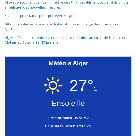
Allocation touristique : Le ministère des Finances dément toute révision ou
annulation des nouvelles mesures
3 actions prioritaires pour protéger El-Qods
Attaf multiplie les tête-à-tête diplomatiques en marge du sommet sur El-
Qods
Algérie-Tchad : Le renforcement de la coopération au cœur de la visite de
Mohamed Boukhari à N’Djamena
Météo à Alger
27°
C
Ensoleillé
Lever du soleil: 05:59 AM
Coucher du soleil: 07:47 PM