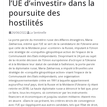
l’UE d’«investir» dans la
poursuite des
hostilités
26/06/2022
La Sentinelle
La porte-parole du ministère russe des Affaires étrangères, Maria
Zakharova, estime que l’UE se sert de la candidature de l’Ukraine ainsi
que celle de la Moldavie pour «contenir» la Russie, imputant à l’Union
une stratégie de «conquête» géopolitique active de l’espace de la
Communauté des Etats indépendants. S’exprimant le 24 juin au sujet
de la récente décision de l’Union européenne d’octroyer à l’Ukraine
et à la Moldavie leur statut de candidat à l’adhésion, la porte-parole
de la diplomatie russe, Maria Zakharova, a imputé à Bruxelles une
stratégie de «conquête géopolitique active» visant l’espace de la
Communauté des Etats indépendants, une organisation
intergouvernementale créée en 1991 à laquelle appartiennent
aujourd’hui neuf pays, dont la Russie et la Moldavie (l’Ukraine s’y étant
retirée en 2018). La haute diplomate russe a dénoncé le fait que, pour
ce faire, tous les moyens, «à commencer par les instruments
financiers et économiques et jusqu’au soutien militaire» étaient mis
en œuvre. «Dans le cas présent, les critères stricts de convergence
avec l’UE qui s’appliquent aux autres candidats, tels que l’Etat de droit,