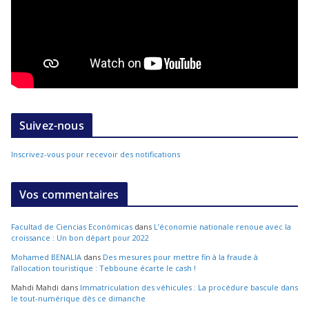
Suivez-nous
Inscrivez-vous pour recevoir des notifications
Vos commentaires
Facultad de Ciencias Económicas
dans
L’économie nationale renoue avec la
croissance : Un bon départ pour 2022
Mohamed BENALIA
dans
Des mesures pour mettre fin à la fraude à
l’allocation touristique : Tebboune écarte le cash !
Mahdi Mahdi
dans
Immatriculation des véhicules : La procédure bascule dans
le tout-numérique dès ce dimanche