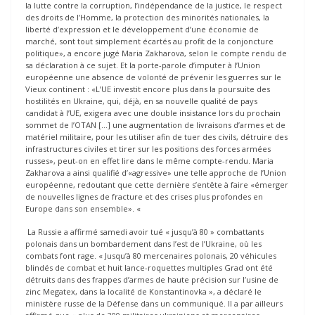
la lutte contre la corruption, l’indépendance de la justice, le respect
des droits de l’Homme, la protection des minorités nationales, la
liberté d’expression et le développement d’une économie de
marché, sont tout simplement écartés au profit de la conjoncture
politique», a encore jugé Maria Zakharova, selon le compte rendu de
sa déclaration à ce sujet. Et la porte-parole d’imputer à l’Union
européenne une absence de volonté de prévenir les guerres sur le
Vieux continent : «L’UE investit encore plus dans la poursuite des
hostilités en Ukraine, qui, déjà, en sa nouvelle qualité de pays
candidat à l’UE, exigera avec une double insistance lors du prochain
sommet de l’OTAN […] une augmentation de livraisons d’armes et de
matériel militaire, pour les utiliser afin de tuer des civils, détruire des
infrastructures civiles et tirer sur les positions des forces armées
russes», peut-on en effet lire dans le même compte-rendu. Maria
Zakharova a ainsi qualifié d’«agressive» une telle approche de l’Union
européenne, redoutant que cette dernière s’entête à faire «émerger
de nouvelles lignes de fracture et des crises plus profondes en
Europe dans son ensemble». «
La Russie a affirmé samedi avoir tué « jusqu’à 80 » combattants
polonais dans un bombardement dans l’est de l’Ukraine, où les
combats font rage. « Jusqu’à 80 mercenaires polonais, 20 véhicules
blindés de combat et huit lance-roquettes multiples Grad ont été
détruits dans des frappes d’armes de haute précision sur l’usine de
zinc Megatex, dans la localité de Konstantinovka », a déclaré le
ministère russe de la Défense dans un communiqué. Il a par ailleurs