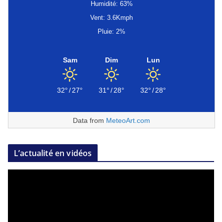
Humidité: 63%
Vent: 3.6Kmph
Pluie: 2%
Sam
Dim
Lun
32°
/
27°
31°
/
28°
32°
/
28°
Data from
MeteoArt.com
L’actualité en vidéos