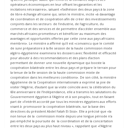
opérateurs économiques en leur offrant les garanties et les
incitations nécessaires», saluant «l’adhésion des deux pays à la zone
de libre-échange africaine qui, selon le ministre, incite «à davantage
de coordination et de coopération afin de créer des investissements
conjoints dans les secteurs de l’industrie, de l’agriculture, du
commerce et des services et de permettre d’accéder ensemble aux
marchés africains prometteurs et bénéficier au maximum des
avantages et opportunités offertes par cette zone aux pays africains
membres». Le ministre a affirmé qu’il est «convaincu que le comité
de suivi préparatoire à la 8e session de la haute commission mixte
algéro-égyptienne examinera les dossiers avec flexibilité et efficacité
pour aboutir à des recommandations et des plans d’action
permettant de donner une nouvelle dynamique qui booste la
coopération bilatérale entre les deux pays et prépare le terrain pour
la tenue de la 8e session de la haute commission mixte de
coopération dans les meilleures conditions». De son côté, la ministre
égyptienne de la Coopération internationale a exprimé sa joie de
visiter l’Algérie, d’autant que sa visite coïncide avec la célébration du
60e anniversaire de l’Indépendance, elle a transmis les salutations du
Gouvernement égyptien à l’Algérie et à son peuple», tout en faisant
part de «l’intérêt accordé par tous les ministres égyptiens aux efforts
visant à promouvoir la coopération bilatérale, sur la base des
directives du président Abdel Fatah El-Sissi». Elle a précisé que «la
non tenue de la commission mixte depuis une longue période n’a
pas empêché la poursuite de la coordination et de la concertation
entre les deux pays au plus haut niveau », rappelant que «l’Algérie