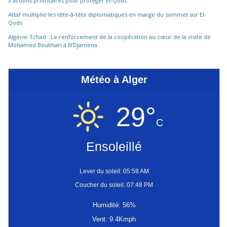
3 actions prioritaires pour protéger El-Qods
Attaf multiplie les tête-à-tête diplomatiques en marge du sommet sur El-
Qods
Algérie-Tchad : Le renforcement de la coopération au cœur de la visite de
Mohamed Boukhari à N’Djamena
Météo à Alger
29°
C
Ensoleillé
Lever du soleil: 05:58 AM
Coucher du soleil: 07:48 PM
Humidité: 56%
Vent: 9.4Kmph