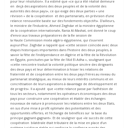
pour leur résolution». Il a estimé que «ce qui a été réalisé demeure
en deçà des aspirations des deux peuples et de la volonté des
autorités des deux pays», ce qui exige des deux parties « une
révision » de la coopération et des partenariats, en prévision d’une
relance renouvelée basée sur des fondements objectifs». D’ailleurs,
le ministre de l’Industrie, Ahmed Zeghdar et la ministre égyptienne
de la coopération internationale, Rania Al-Mashat, ont donné le coup
d’envoi aux travaux préparatoires de la 8e session de
la Haute Commission mixte algéro-égyptienne, qui s’ouvrent
aujourd’hui. Zeghdar a rappelé que «cette session coïncide avec deux
étapes historiques importantes dans l’histoire des deux peuples, à
savoir la fête de l’indépendance en Algérie et la fête de la Révolution
en Égypte, ponctuées par la fête de l’Aïd El-Adha », soulignant que
«cette rencontre traduit la volonté politique sincère des dirigeants
des deux pays et leur détermination à hisser les relations de
fraternité et de coopération entre les deux pays frères au niveau du
partenariat stratégique, au mieux de leurs intérêts communs et en
concrétisation de leurs aspirations à davantage de développement et
de progrès». Il a ajouté que «cette relance passe par l’adhésion de
tous les secteurs, notamment les opérateurs économiques des deux
pays pour construire une coopération et établir des échanges
nouveaux de nature à promouvoir les relations entre les deux Etats,
en sus d’une mise à profit optimale des potentialités et des
opportunités offertes, et l’échange de bénéfices sur la base du
principe gagnant-gagnant». Et de souligner que «le succès de cette
coopération bilatérale était tributaire de la mise en place d’un
système juridique stable qui renforce la confiance auprès des