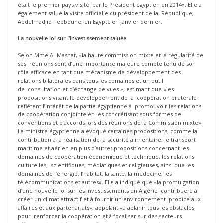
était le premier pays visité par le Président égyptien en 2014». Elle a
également salué la visite officielle du président de la République,
Abdelmadjid Tebboune, en Egypte en janvier dernier.
La nouvelle loi sur l’investissement saluée
Selon Mme Al-Mashat, «la haute commission mixte et la régularité de
ses réunions sont d’une importance majeure compte tenu de son
rôle efficace en tant que mécanisme de développement des
relations bilatérales dans tous les domaines et un outil
de consultation et d’échange de vues », estimant que «les
propositions visant le développement de la coopération bilatérale
reflètent l’intérêt de la partie égyptienne à promouvoir les relations
de coopération conjointe en les concrétisant sous formes de
conventions et d’accords lors des réunions de la Commission mixte».
La ministre égyptienne a évoqué certaines propositions, comme la
contribution à la réalisation de la sécurité alimentaire, le transport
maritime et aérien en plus d’autres propositions concernant les
domaines de coopération économique et technique, les relations
culturelles, scientifiques, médiatiques et religieuses, ainsi que les
domaines de l’énergie, l’habitat, la santé, la médecine, les
télécommunications et autres». Elle a indiqué que «la promulgation
d’une nouvelle loi sur les investissements en Algérie contribuera à
créer un climat attractif et à fournir un environnement propice aux
affaires et aux partenariats», appelant «à aplanir tous les obstacles
pour renforcer la coopération et à focaliser sur des secteurs