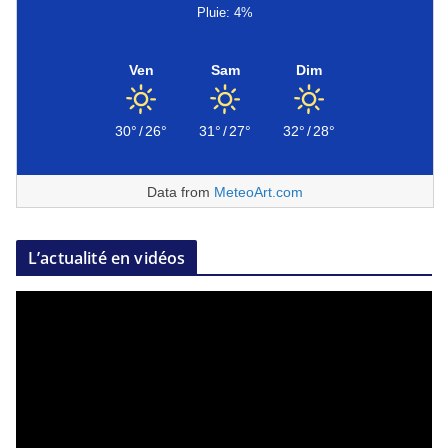
Pluie: 4%
Ven
Sam
Dim
30°
/
26°
31°
/
27°
32°
/
28°
Data from
MeteoArt.com
L’actualité en vidéos