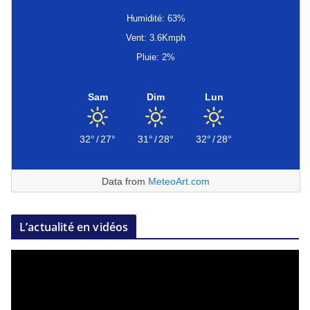
Humidité: 63%
Vent: 3.6Kmph
Pluie: 2%
Sam
Dim
Lun
32°
/
27°
31°
/
28°
32°
/
28°
Data from
MeteoArt.com
L’actualité en vidéos