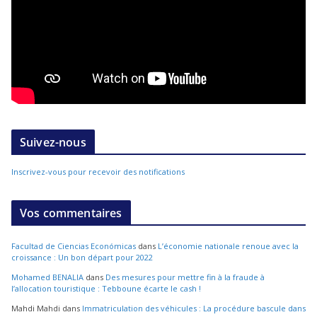
Suivez-nous
Inscrivez-vous pour recevoir des notifications
Vos commentaires
Facultad de Ciencias Económicas
dans
L’économie nationale renoue avec la
croissance : Un bon départ pour 2022
Mohamed BENALIA
dans
Des mesures pour mettre fin à la fraude à
l’allocation touristique : Tebboune écarte le cash !
Mahdi Mahdi
dans
Immatriculation des véhicules : La procédure bascule dans