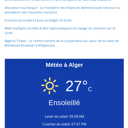
Allocation touristique : Le ministère des Finances dément toute révision ou
annulation des nouvelles mesures
3 actions prioritaires pour protéger El-Qods
Attaf multiplie les tête-à-tête diplomatiques en marge du sommet sur El-
Qods
Algérie-Tchad : Le renforcement de la coopération au cœur de la visite de
Mohamed Boukhari à N’Djamena
Météo à Alger
27°
C
Ensoleillé
Lever du soleil: 05:59 AM
Coucher du soleil: 07:47 PM