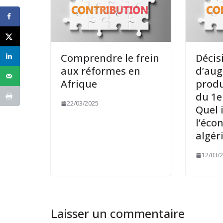
Comprendre le frein
Décis
aux réformes en
d’au
Afrique
produ
du 1er
22/03/2025
Quel 
l’éco
algér
12/03/
Laisser un commentaire