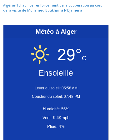
Algérie-Tchad : Le renforcement de la coopération au cœur
de la visite de Mohamed Boukhari à N’Djamena
Météo à Alger
29°
C
Ensoleillé
Lever du soleil: 05:58 AM
Coucher du soleil: 07:48 PM
Humidité: 56%
Vent: 9.4Kmph
Pluie: 4%