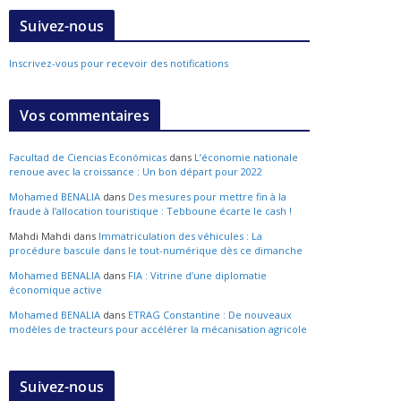
Suivez-nous
Inscrivez-vous pour recevoir des notifications
Vos commentaires
Facultad de Ciencias Económicas
dans
L’économie nationale
renoue avec la croissance : Un bon départ pour 2022
Mohamed BENALIA
dans
Des mesures pour mettre fin à la
fraude à l’allocation touristique : Tebboune écarte le cash !
Mahdi Mahdi
dans
Immatriculation des véhicules : La
procédure bascule dans le tout-numérique dès ce dimanche
Mohamed BENALIA
dans
FIA : Vitrine d’une diplomatie
économique active
Mohamed BENALIA
dans
ETRAG Constantine : De nouveaux
modèles de tracteurs pour accélérer la mécanisation agricole
Suivez-nous