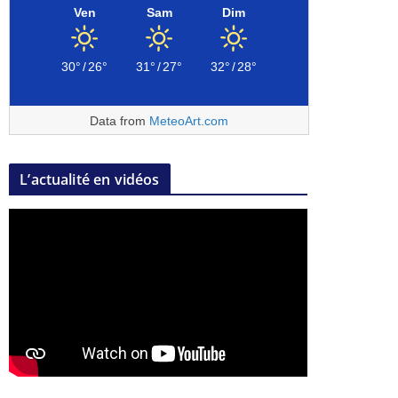
Ven
Sam
Dim
30°
/
26°
31°
/
27°
32°
/
28°
Data from
MeteoArt.com
L’actualité en vidéos