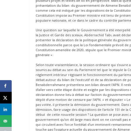
plusieurs projet et textes de loi en perspective. Mais la quest
présentation du bilan du gouvernement de Aïmene Benabde
comme cela est indiqué par les dispositions de la Constitution
Constitution impose au Premier ministre est tenu de présen
populaire nationale, et ce dans le cadre du contrôle parlemen
Une question sur laquelle le Gouvernement a été interpellé l
la Justice et Garde des sceaux, Abderrachid Tabi, avait déc
présenter la déclaration de la politique générale du gouver
constitutionnelle parce que la Loi fondamentale prévoit de p
Constitution amendée de 2020, stipule que le Premier minist
générale ».
Selon toute vraisemblance, la session ordinaire qui s’ouvr
soumis au débat au sein du Parlement tel que le stipule la Co
règlement intérieur régissant le fonctionnement du parlement 
débat autour du bilan de l’exécutif et de sa déclaration de 
Benabderrahmane présentera son bilan devant l’APN. Il res
d’aller vers cette étape dictée et exigée par les dispositions d
déclaration donne lieu à débat sur l’action du gouvernement
dépôt d’une motion de censure par l’APN. » et d’ajouter « Le
pas votée, il présente la démission du gouvernement. Dans ce
démission, faire usage des dispositions de l’article 151 de la 
début de cette nouvelle session ? La question se pose ave
gouvernement qu’on dit large mais dont on ne connaît pas en
qui circulent avec force fontétat d’un imminent remaniement
touche pas l’ossature actuelle du gouvernement de Aïmene 