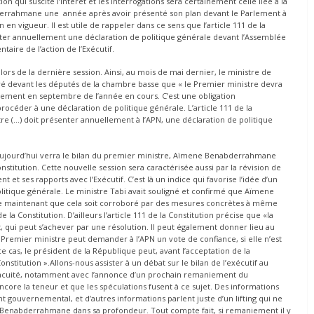
ion qui suscite l’intérêt et les interrogations sera certainement celle liée à la
rrahmane une année après avoir présenté son plan devant le Parlement à
 en vigueur. Il est utile de rappeler dans ce sens que l’article 111 de la
ter annuellement une déclaration de politique générale devant l’Assemblée
taire de l’action de l’Exécutif.
ors de la dernière session. Ainsi, au mois de mai dernier, le ministre de
laré devant les députés de la chambre basse que « le Premier ministre devra
nement en septembre de l’année en cours. C’est une obligation
rocéder à une déclaration de politique générale. L’article 111 de la
re (…) doit présenter annuellement à l’APN, une déclaration de politique
e aujourd’hui verra le bilan du premier ministre, Aïmene Benabderrahmane
nstitution. Cette nouvelle session sera caractérisée aussi par la révision de
et ses rapports avec l’Exécutif. C’est là un indice qui favorise l’idée d’un
politique générale. Le ministre Tabi avait souligné et confirmé que Aïmene
te maintenant que cela soit corroboré par des mesures concrètes à même
e la Constitution. D’ailleurs l’article 111 de la Constitution précise que «la
, qui peut s’achever par une résolution. Il peut également donner lieu au
 Premier ministre peut demander à l’APN un vote de confiance, si elle n’est
 cas, le président de la République peut, avant l’acceptation de la
Constitution ».Allons-nous assister à un débat sur le bilan de l’exécutif au
c acuité, notamment avec l’annonce d’un prochain remaniement du
core la teneur et que les spéculations fusent à ce sujet. Des informations
 gouvernemental, et d’autres informations parlent juste d’un lifting qui ne
Benabderrahmane dans sa profondeur. Tout compte fait, si remaniement il y