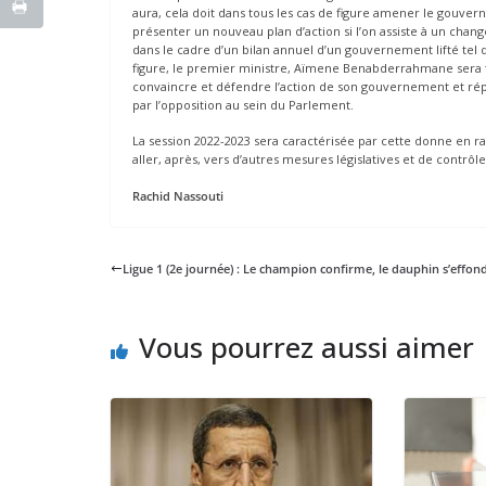
aura, cela doit dans tous les cas de figure amener le gouve
présenter un nouveau plan d’action si l’on assiste à un chan
dans le cadre d’un bilan annuel d’un gouvernement lifté tel q
figure, le premier ministre, Aïmene Benabderrahmane sera fa
convaincre et défendre l’action de son gouvernement et ré
par l’opposition au sein du Parlement.
La session 2022-2023 sera caractérisée par cette donne en r
aller, après, vers d’autres mesures législatives et de contrôl
Rachid Nassouti
Ligue 1 (2e journée) : Le champion confirme, le dauphin s’effon
Vous pourrez aussi aimer