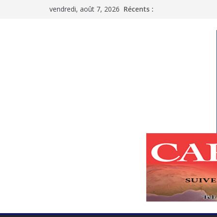
Passer
vendredi, août 7, 2026
Récents :
au
contenu