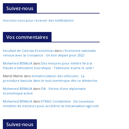
Suivez-nous
Inscrivez-vous pour recevoir des notifications
Vos commentaires
Facultad de Ciencias Económicas
dans
L’économie nationale
renoue avec la croissance : Un bon départ pour 2022
Mohamed BENALIA
dans
Des mesures pour mettre fin à la
fraude à l’allocation touristique : Tebboune écarte le cash !
Mahdi Mahdi
dans
Immatriculation des véhicules : La
procédure bascule dans le tout-numérique dès ce dimanche
Mohamed BENALIA
dans
FIA : Vitrine d’une diplomatie
économique active
Mohamed BENALIA
dans
ETRAG Constantine : De nouveaux
modèles de tracteurs pour accélérer la mécanisation agricole
Suivez-nous