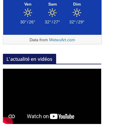
Ven
Sam
Dim
30°
/
26°
32°
/
27°
32°
/
29°
Data from
MeteoArt.com
L’actualité en vidéos