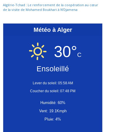
Algérie-Tchad : Le renforcement de la coopération au cœur
de la visite de Mohamed Boukhari à N’Djamena
Météo à Alger
30°
C
Ensoleillé
Lever du soleil: 05:58 AM
Coucher du soleil: 07:48 PM
Humidité: 60%
Vent: 19.1Kmph
Pluie: 4%