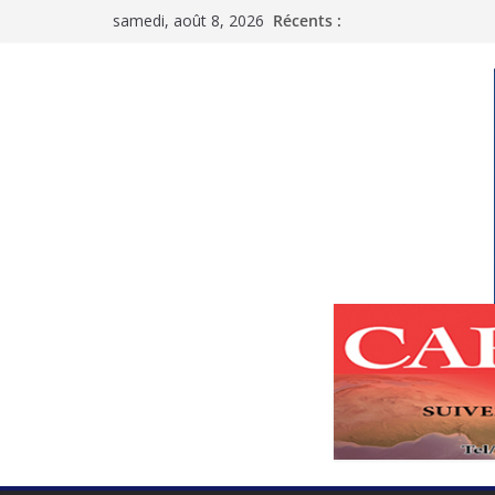
Passer
samedi, août 8, 2026
Récents :
au
contenu