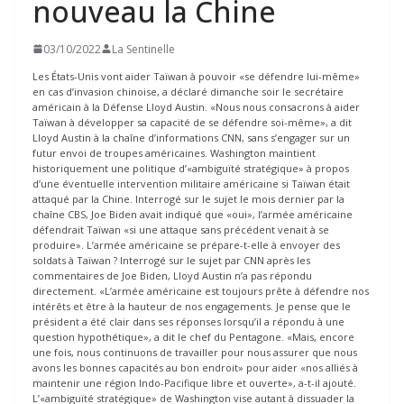
nouveau la Chine
03/10/2022
La Sentinelle
Les États-Unis vont aider Taïwan à pouvoir «se défendre lui-même»
en cas d’invasion chinoise, a déclaré dimanche soir le secrétaire
américain à la Défense Lloyd Austin. «Nous nous consacrons à aider
Taïwan à développer sa capacité de se défendre soi-même», a dit
Lloyd Austin à la chaîne d’informations CNN, sans s’engager sur un
futur envoi de troupes américaines. Washington maintient
historiquement une politique d’«ambiguïté stratégique» à propos
d’une éventuelle intervention militaire américaine si Taïwan était
attaqué par la Chine. Interrogé sur le sujet le mois dernier par la
chaîne CBS, Joe Biden avait indiqué que «oui», l’armée américaine
défendrait Taïwan «si une attaque sans précédent venait à se
produire». L’armée américaine se prépare-t-elle à envoyer des
soldats à Taïwan ? Interrogé sur le sujet par CNN après les
commentaires de Joe Biden, Lloyd Austin n’a pas répondu
directement. «L’armée américaine est toujours prête à défendre nos
intérêts et être à la hauteur de nos engagements. Je pense que le
président a été clair dans ses réponses lorsqu’il a répondu à une
question hypothétique», a dit le chef du Pentagone. «Mais, encore
une fois, nous continuons de travailler pour nous assurer que nous
avons les bonnes capacités au bon endroit» pour aider «nos alliés à
maintenir une région Indo-Pacifique libre et ouverte», a-t-il ajouté.
L’«ambiguïté stratégique» de Washington vise autant à dissuader la