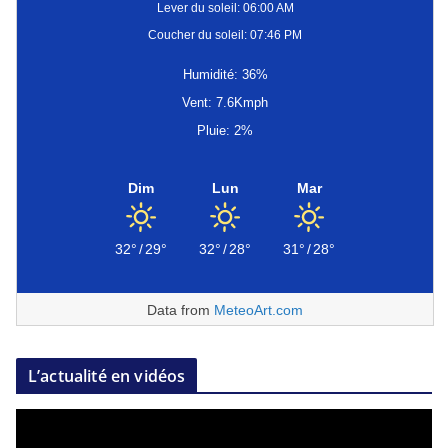
Lever du soleil: 06:00 AM
Coucher du soleil: 07:46 PM
Humidité: 36%
Vent: 7.6Kmph
Pluie: 2%
Dim
Lun
Mar
32°
/
29°
32°
/
28°
31°
/
28°
Data from
MeteoArt.com
L’actualité en vidéos