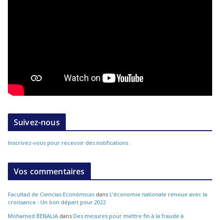
Suivez-nous
Inscrivez-vous pour recevoir des notifications
Vos commentaires
Facultad de Ciencias Económicas
dans
L’économie nationale renoue avec la
croissance : Un bon départ pour 2022
Mohamed BENALIA
dans
Des mesures pour mettre fin à la fraude à