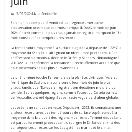
juin
13/07/2024
La Sentinelle
Selon un rapport publié vendredi par l’Agence américaine
d’observation océanique et atmosphérique (NOAA), le mois de juin
2024 s’inscrit comme le plus chaud jamais enregistré, marquant le 13e
mois consécutif de températures record.
La température moyenne à la surface du globe a dépassé de 1,22°C la
moyenne du XXe siècle, atteignant un niveau sans précédent. « Ces
chiffres sont alarmants », déclare le Dr Emily Sanders, climatologue à
la NOAA. « Ils confirment la tendance au réchauffement accéléré que
nous observons depuis plusieurs années. »
Le phénomène touche l’ensemble de la planète. L’Afrique, l’Asie et
l’Amérique du Sud ont chacune connu leur mois de juin le plus
chaud, tandis que l’Europe enregistrait son deuxième mois le plus
torride. Seules quelques régions, comme l’ouest du Canada ou l’est
de l’Australie, ont été épargnées par cette vague de chaleur globale.
Les océans ne sont pas en reste. Depuis avril 2023, ils connaissent une
chaleur record, avec des températures de surface supérieures à la
moyenne dans la plupart des régions. « Le réchauffement des océans
est particulièrement préoccupant », souligne le Dr Sanders. « Il a des
conséquences directes sur les écosystèmes marins et le climat