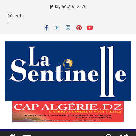
Passer
jeudi, août 6, 2026
au
contenu
Récents
: