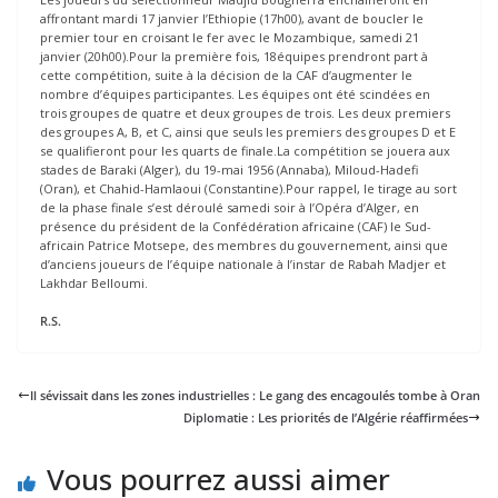
affrontant mardi 17 janvier l’Ethiopie (17h00), avant de boucler le
premier tour en croisant le fer avec le Mozambique, samedi 21
janvier (20h00).Pour la première fois, 18équipes prendront part à
cette compétition, suite à la décision de la CAF d’augmenter le
nombre d’équipes participantes. Les équipes ont été scindées en
trois groupes de quatre et deux groupes de trois. Les deux premiers
des groupes A, B, et C, ainsi que seuls les premiers des groupes D et E
se qualifieront pour les quarts de finale.La compétition se jouera aux
stades de Baraki (Alger), du 19-mai 1956 (Annaba), Miloud-Hadefi
(Oran), et Chahid-Hamlaoui (Constantine).Pour rappel, le tirage au sort
de la phase finale s’est déroulé samedi soir à l’Opéra d’Alger, en
présence du président de la Confédération africaine (CAF) le Sud-
africain Patrice Motsepe, des membres du gouvernement, ainsi que
d’anciens joueurs de l’équipe nationale à l’instar de Rabah Madjer et
Lakhdar Belloumi.
R.S.
Il sévissait dans les zones industrielles : Le gang des encagoulés tombe à Oran
Diplomatie : Les priorités de l’Algérie réaffirmées
Vous pourrez aussi aimer