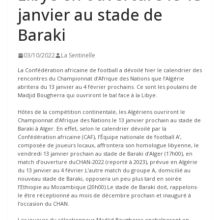
janvier au stade de
Baraki
03/10/2022
La Sentinelle
La Confédération africaine de football a dévoilé hier le calendrier des
rencontres du Championnat d’Afrique des Nations que l’Algérie
abritera du 13 janvier au 4 février prochains. Ce sont les poulains de
Madjid Bougherra qui ouvriront le bal face à la Libye.
Hôtes de la compétition continentale, les Algériens ouvriront le
Championnat d’Afrique des Nations le 13 janvier prochain au stade de
Baraki à Alger. En effet, selon le calendrier dévoilé par la
Confédération africaine (CAF), l’Équipe nationale de football A’,
composée de joueurs locaux, affrontera son homologue libyenne, le
vendredi 13 janvier prochain au stade de Baraki d’Alger (17h00), en
match d’ouverture duCHAN-2022 (reporté à 2023), prévue en Algérie
du 13 janvier au 4 février.L’autre match du groupe A, domicilié au
nouveau stade de Baraki, opposera un peu plus tard en soirée
l’Ethiopie au Mozambique (20h00).Le stade de Baraki doit, rappelons-
le être réceptionné au mois de décembre prochain et inauguré à
l’occasion du CHAN.
Les joueurs du sélectionneur Madjid Bougherra enchaîneront en