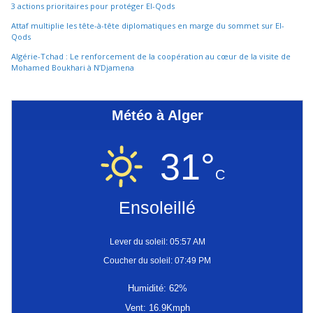
3 actions prioritaires pour protéger El-Qods
Attaf multiplie les tête-à-tête diplomatiques en marge du sommet sur El-
Qods
Algérie-Tchad : Le renforcement de la coopération au cœur de la visite de
Mohamed Boukhari à N’Djamena
Météo à Alger
31°
C
Ensoleillé
Lever du soleil: 05:57 AM
Coucher du soleil: 07:49 PM
Humidité: 62%
Vent: 16.9Kmph