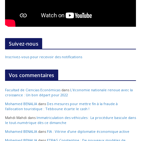
Suivez-nous
Inscrivez-vous pour recevoir des notifications
Vos commentaires
Facultad de Ciencias Económicas
dans
L’économie nationale renoue avec la
croissance : Un bon départ pour 2022
Mohamed BENALIA
dans
Des mesures pour mettre fin à la fraude à
l’allocation touristique : Tebboune écarte le cash !
Mahdi Mahdi
dans
Immatriculation des véhicules : La procédure bascule dans
le tout-numérique dès ce dimanche
Mohamed BENALIA
dans
FIA : Vitrine d’une diplomatie économique active
Mohamed BENALIA
dans
ETRAG Constantine : De nouveaux modèles de