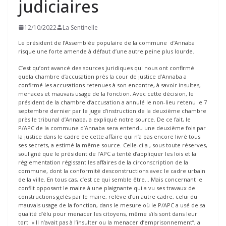
judiciaires
12/10/2022
La Sentinelle
Le président de l’Assemblée populaire de la commune d’Annaba
risque une forte amende à défaut d’une autre peine plus lourde.
C’est qu’ont avancé des sources juridiques qui nous ont confirmé
quela chambre d’accusation près la cour de justice d’Annaba a
confirmé les accusations retenues à son encontre, à savoir insultes,
menaces et mauvais usage de la fonction. Avec cette décision, le
président de la chambre d’accusation a annulé le non-lieu retenu le 7
septembre dernier par le juge d’instruction de la deuxième chambre
près le tribunal d’Annaba, a expliqué notre source. De ce fait, le
P/APC de la commune d’Annaba sera entendu une deuxième fois par
la justice dans le cadre de cette affaire qui n’a pas encore livré tous
ses secrets, a estimé la même source. Celle-ci a , sous toute réserves,
souligné que le président de l’APC a tenté d’appliquer les lois et la
réglementation régissant les affaires de la circonscription de la
commune, dont la conformité desconstructions avec le cadre urbain
de la ville. En tous cas, c’est ce qui semble être… Mais concernant le
conflit opposant le maire à une plaignante qui a vu ses travaux de
constructions gelés par le maire, relève d’un autre cadre, celui du
mauvais usage de la fonction, dans le mesure où le P/APC a usé de sa
qualité d’élu pour menacer les citoyens, même s’ils sont dans leur
tort. « Il n’avait pas à l’insulter ou la menacer d’emprisonnement’’, a