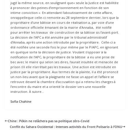
jugé la même source, en soulignant que« seule la Justice est habilitée
à prononcer des peines d’emprisonnement en fonction de son
intime conviction ». En attendant l’aboutissement de cette affaire,
onrappelleque celle-ci remonte au 28 septembre dernier, lors que la
propriétaire d’une bâtisse en cours de réalisation a, par voie d’une
ordonnance officielle émanant de la mairie d’Annaba, été notifié
pour arrêter les travaux de construction de sa bâtisse sis l’avant-port.
La décision de l’APC a été annulée par le tribunal administratif
d’Annaba, après une action introduite par la propriétaire. Celle-ci a
été notifiée une seconde fois le jour même par le P/APC, en ignorant
en quelque sorte la décision de justice. Voulant s’opposer à la
notification de l’APC, la propriétaire de la bâtisse a eu une prise de
bec avec le maire qui selon ses dires, l’aurait insultée et menacée de
prison s’il elle n’arrêtait pas les travaux. Une action est introduite en
justice par la propriétaire. Aux termes de la plainte, il a été prononcé
un non-lieu avant que la plaignante ne fasse un appel et l’affaire se
retrouve devant la chambre d’accusation qui a retenu les charges à
l’encontre du maire et a orienté le dossier vers une nouvelle
instruction. À suivre…
Sofia Chahine
Chine : Pékin ne relâchera pas sa politique zéro-Covid
Conflit du Sahara Occidental : Intenses activités du Front Polisario à l’ONU