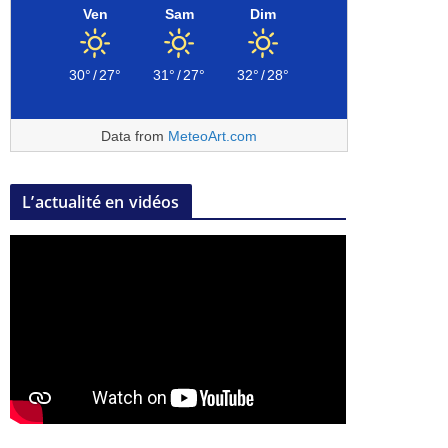
Ven
Sam
Dim
30°
/
27°
31°
/
27°
32°
/
28°
Data from
MeteoArt.com
L’actualité en vidéos