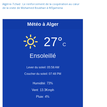
Algérie-Tchad : Le renforcement de la coopération au cœur
de la visite de Mohamed Boukhari à N’Djamena
Météo à Alger
27°
C
Ensoleillé
Lever du soleil: 05:58 AM
Coucher du soleil: 07:48 PM
Humidité: 73%
Vent: 13.3Kmph
Pluie: 4%