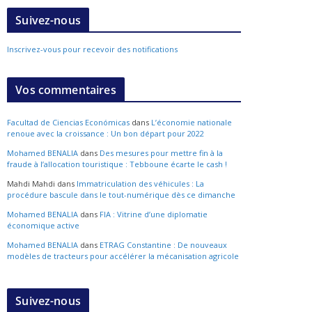
Suivez-nous
Inscrivez-vous pour recevoir des notifications
Vos commentaires
Facultad de Ciencias Económicas
dans
L’économie nationale
renoue avec la croissance : Un bon départ pour 2022
Mohamed BENALIA
dans
Des mesures pour mettre fin à la
fraude à l’allocation touristique : Tebboune écarte le cash !
Mahdi Mahdi
dans
Immatriculation des véhicules : La
procédure bascule dans le tout-numérique dès ce dimanche
Mohamed BENALIA
dans
FIA : Vitrine d’une diplomatie
économique active
Mohamed BENALIA
dans
ETRAG Constantine : De nouveaux
modèles de tracteurs pour accélérer la mécanisation agricole
Suivez-nous