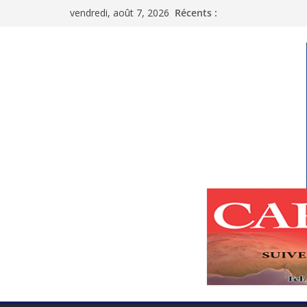
Passer
vendredi, août 7, 2026
Récents :
au
contenu