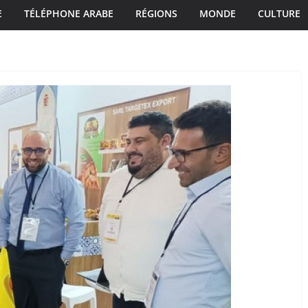
E
TÉLÉPHONE ARABE
RÉGIONS
MONDE
CULTURE