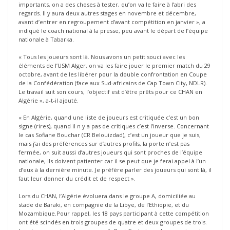
importants, on a des choses à tester, qu’on va le faire à l’abri des
regards. Il y aura deux autres stages en novembre et décembre,
avant d’entrer en regroupement d’avant compétition en janvier », a
indiqué le coach national à la presse, peu avant le départ de l’équipe
nationale à Tabarka.
« Tous les joueurs sont là. Nous avons un petit souci avec les
éléments de l’USM Alger, on va les faire jouer le premier match du 29
octobre, avant de les libérer pour la double confrontation en Coupe
de la Confédération (face aux Sud-africains de Cap Town City, NDLR).
Le travail suit son cours, l’objectif est d’être prêts pour ce CHAN en
Algérie », a-t-il ajouté.
« En Algérie, quand une liste de joueurs est critiquée c’est un bon
signe (rires), quand il n y a pas de critiques c’est l’inverse. Concernant
le cas Sofiane Bouchar (CR Belouizdad), c’est un joueur que je suis,
mais j’ai des préférences sur d’autres profils, la porte n’est pas
fermée, on suit aussi d’autres joueurs qui sont proches de l’équipe
nationale, ils doivent patienter car il se peut que je ferai appel à l’un
d’eux à la dernière minute. Je préfère parler des joueurs qui sont là, il
faut leur donner du crédit et de respect ».
Lors du CHAN, l’Algérie évoluera dans le groupe A, domiciliée au
stade de Baraki, en compagnie de la Libye, de l’Ethiopie, et du
Mozambique.Pour rappel, les 18 pays participant à cette compétition
ont été scindés en trois groupes de quatre et deux groupes de trois.