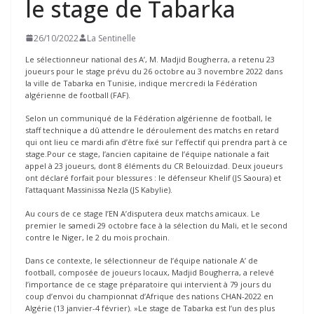
le stage de Tabarka
26/10/2022
La Sentinelle
Le sélectionneur national des A’, M. Madjid Bougherra, a retenu 23
joueurs pour le stage prévu du 26 octobre au 3 novembre 2022 dans
la ville de Tabarka en Tunisie, indique mercredi la Fédération
algérienne de football (FAF).
Selon un communiqué de la Fédération algérienne de football, le
staff technique a dû attendre le déroulement des matchs en retard
qui ont lieu ce mardi afin d’être fixé sur l’effectif qui prendra part à ce
stage.Pour ce stage, l’ancien capitaine de l’équipe nationale a fait
appel à 23 joueurs, dont 8 éléments du CR Belouizdad. Deux joueurs
ont déclaré forfait pour blessures : le défenseur Khelif (JS Saoura) et
l’attaquant Massinissa Nezla (JS Kabylie).
Au cours de ce stage l’EN A’disputera deux matchs amicaux. Le
premier le samedi 29 octobre face à la sélection du Mali, et le second
contre le Niger, le 2 du mois prochain.
Dans ce contexte, le sélectionneur de l’équipe nationale A’ de
football, composée de joueurs locaux, Madjid Bougherra, a relevé
l’importance de ce stage préparatoire qui intervient à 79 jours du
coup d’envoi du championnat d’Afrique des nations CHAN-2022 en
Algérie (13 janvier-4 février). »Le stage de Tabarka est l’un des plus