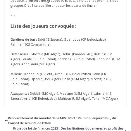
Les deux premiers des groupes A, B, et C, ainsi que les premiers des
groupes D et E se qualifieront pour les quarts de finale.
R.S.
Liste des joueurs convoqués :
Gardiens de but :
Saïdi (JS Saoura), Guendouz (CR belouizdad),
Rahmani (CS Constantine).
Défenseurs :
Ghezala (MC Alger), Dehiri (Paradou AC), Belaïd (USM
Alger), Louafi (CR Belouizdad), Keddad (CR Belouizdad), Redouani (USM
Alger), Abdellaoui (MC Alger).
Milieux :
Kendouci (ES Sétif), Draoui (CR Belouizdad), Bakir (CR
Belouizdad), Djahnit (USM Alger), Chita (USM Alger), Mrezigue (CR
Belouizdad).
Attaquants :
Debbih (MC Alger), Meziane (USM Alger), Lahmeri (JS
Saoura), Aribi (CR Belouizdad), Mahious (USM Alger), Tahar (MC Alger).
Renouvellement du mandat de la MINURSO : Réunion, aujourd’hui, du
Conseil de sécurité de l’ONU
Projet de loi de finances 2023 : Des facilitations douanières au profit des