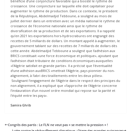
bénéficie d’une conjoncture favorable qui a boosté le rythme de
croissance. Une conjoncture sur laquelle elle doit capitaliser pour
augmenter le rythme de production. Dans ce contexte, le président
de la République, Abdelmadjid Tebboune, a souligné au mois de
juillet dernier dans un entretien avec un média national le rythme de
croissance de l’économie nationale ainsi que le rythme de
diversification de sa production et de ses exportations. Il a rappelé
qu’en 2021 les exportations hors-hydrocrabures ont engrangé des
recettes de 5 milliards de dollars. Un montant appelé à augmenter, le
gouvernement tablant sur des recettes de 7 milliards de dollars dès
cette année. Abdelmadjid Tebboune a souligné que l’adhésion aux
BRICS constituait «une force économique et politique», ajoutant que
l’adhésion était tributaire de conditions économiques auxquelles
«l’Algérie satisfait en grande partie». Il a précisé que l’éventualité
d’une adhésion auxBRICS «mettrait l’Algérie, pays pionnier du non-
alignement, à l’abri des tiraillements entre les deux pôles».
Soulignant l’engagement de l’Algérie dans le respect des principes du
non alignement, il a expliqué que «l’approche de l’Algérie concerne
l’instauration d’un nouvel ordre mondial qui repose sur la parité et
l’équité entre les pays».
Samira Ghrib
Congrès des partis : Le FLN ne veut pas « se mettre la pression » !
Lutte contre le réchauffement climatique : Otage des grandes puissances