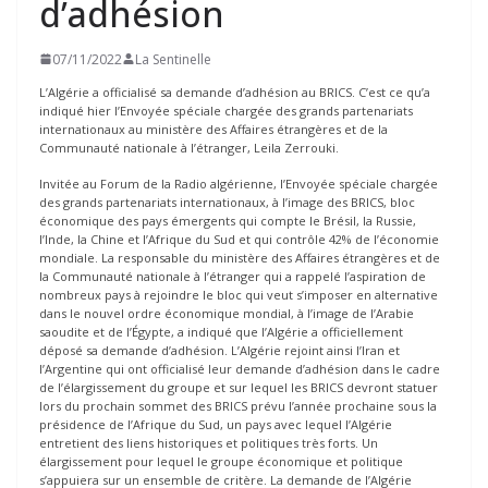
d’adhésion
07/11/2022
La Sentinelle
L’Algérie a officialisé sa demande d’adhésion au BRICS. C’est ce qu’a
indiqué hier l’Envoyée spéciale chargée des grands partenariats
internationaux au ministère des Affaires étrangères et de la
Communauté nationale à l’étranger, Leila Zerrouki.
Invitée au Forum de la Radio algérienne, l’Envoyée spéciale chargée
des grands partenariats internationaux, à l’image des BRICS, bloc
économique des pays émergents qui compte le Brésil, la Russie,
l’Inde, la Chine et l’Afrique du Sud et qui contrôle 42% de l’économie
mondiale. La responsable du ministère des Affaires étrangères et de
la Communauté nationale à l’étranger qui a rappelé l’aspiration de
nombreux pays à rejoindre le bloc qui veut s’imposer en alternative
dans le nouvel ordre économique mondial, à l’image de l’Arabie
saoudite et de l’Égypte, a indiqué que l’Algérie a officiellement
déposé sa demande d’adhésion. L’Algérie rejoint ainsi l’Iran et
l’Argentine qui ont officialisé leur demande d’adhésion dans le cadre
de l’élargissement du groupe et sur lequel les BRICS devront statuer
lors du prochain sommet des BRICS prévu l’année prochaine sous la
présidence de l’Afrique du Sud, un pays avec lequel l’Algérie
entretient des liens historiques et politiques très forts. Un
élargissement pour lequel le groupe économique et politique
s’appuiera sur un ensemble de critère. La demande de l’Algérie