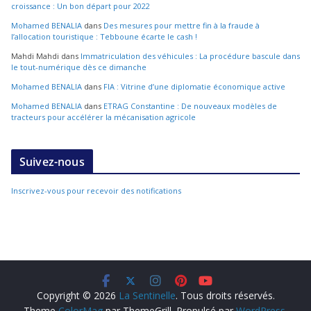
croissance : Un bon départ pour 2022
Mohamed BENALIA
dans
Des mesures pour mettre fin à la fraude à
l’allocation touristique : Tebboune écarte le cash !
Mahdi Mahdi
dans
Immatriculation des véhicules : La procédure bascule dans
le tout-numérique dès ce dimanche
Mohamed BENALIA
dans
FIA : Vitrine d’une diplomatie économique active
Mohamed BENALIA
dans
ETRAG Constantine : De nouveaux modèles de
tracteurs pour accélérer la mécanisation agricole
Suivez-nous
Inscrivez-vous pour recevoir des notifications
Copyright © 2026
La Sentinelle
. Tous droits réservés.
Theme
ColorMag
par ThemeGrill. Propulsé par
WordPress
.