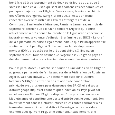
bénéficie déjà de l’assentiment de deux poids lourds du groupe à
savoir la Chine et la Russie qui sont des partenaires économiques et
politiques majeurs pour l’Algérie. Dans ce sens, le ministre chinois
des Affaires étrangères, Wang Yi a indiqué, à l’occasion d’une
rencontre avec le ministre des Affaires étrangères et de la
Communauté nationale à l’étranger, Ramtane Lamamra, au mois de
septembre dernier que « la Chine soutient l’Algérie qui assure
actuellement la présidence tournante de la Ligue arabe et accueille
favorablement sa volonté d’adhésion à la famille des BRICS ».Le chef
de la diplomatie chinoise a également indiqué que Pékin appréciait le
soutien apporté par Alger à l’Initiative pour le développement
mondial (IDM), proposée par le président chinois Xi Jinping en
septembre 2021, tout en notant que l’Algérie est « un grand pays en
développement et un représentant des économies émergentes ».
Pour sa part, Moscou a affiché son soutien à une adhésion de l’Algérie
au groupe par la voie de l’ambassadeur de la Fédération de Russie en
Algérie, Valerian Shuvaev. Un assentiment assis sur plusieurs
facteurs. Si l’Algérie entretien des relations de coopération
privilégiée avec plusieurs pays du groupe des BRICS, elle dispose
d’atouts géopolitiques et économiques indéniables. Pays pivot par
excellence en Afrique, l’Algérie dispose d’une position centrale en
Médietrranée et constitue une porte d’entrée vers le continent. Son
investissement dans les infrastructures et les routes commerciales
transsahariennes lui permet d’être à l’avant-garde des corridors
économiques qui vont irriguer le continent. Actuellement, elle