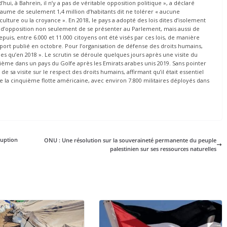
hui, à Bahreïn, il n’y a pas de véritable opposition politique », a déclaré
yaume de seulement 1,4 million d’habitants dit ne tolérer « aucune
 culture ou la croyance ». En 2018, le pays a adopté des lois dites d’isolement
is d’opposition non seulement de se présenter au Parlement, mais aussi de
Depuis, entre 6.000 et 11.000 citoyens ont été visés par ces lois, de manière
ort publié en octobre. Pour l’organisation de défense des droits humains,
bles qu’en 2018 ». Le scrutin se déroule quelques jours après une visite du
ième dans un pays du Golfe après les Emirats arabes unis 2019. Sans pointer
de sa visite sur le respect des droits humains, affirmant qu’il était essentiel
e la cinquième flotte américaine, avec environ 7.800 militaires déployés dans
ruption
ONU : Une résolution sur la souveraineté permanente du peuple
palestinien sur ses ressources naturelles