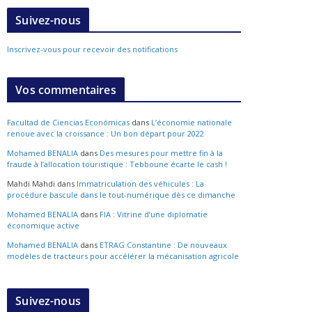
Suivez-nous
Inscrivez-vous pour recevoir des notifications
Vos commentaires
Facultad de Ciencias Económicas
dans
L’économie nationale
renoue avec la croissance : Un bon départ pour 2022
Mohamed BENALIA
dans
Des mesures pour mettre fin à la
fraude à l’allocation touristique : Tebboune écarte le cash !
Mahdi Mahdi
dans
Immatriculation des véhicules : La
procédure bascule dans le tout-numérique dès ce dimanche
Mohamed BENALIA
dans
FIA : Vitrine d’une diplomatie
économique active
Mohamed BENALIA
dans
ETRAG Constantine : De nouveaux
modèles de tracteurs pour accélérer la mécanisation agricole
Suivez-nous