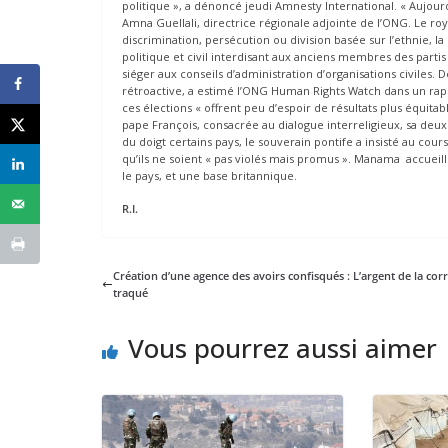
politique », a dénoncé jeudi Amnesty International. « Aujourd’
Amna Guellali, directrice régionale adjointe de l’ONG. Le ro
discrimination, persécution ou division basée sur l’ethnie, la
politique et civil interdisant aux anciens membres des part
siéger aux conseils d’administration d’organisations civiles. 
rétroactive, a estimé l’ONG Human Rights Watch dans un rapp
ces élections « offrent peu d’espoir de résultats plus équita
pape François, consacrée au dialogue interreligieux, sa deux
du doigt certains pays, le souverain pontife a insisté au cours 
qu’ils ne soient « pas violés mais promus ». Manama accueill
le pays, et une base britannique.
R.I.
Création d’une agence des avoirs confisqués : L’argent de la cor
traqué
Vous pourrez aussi aimer