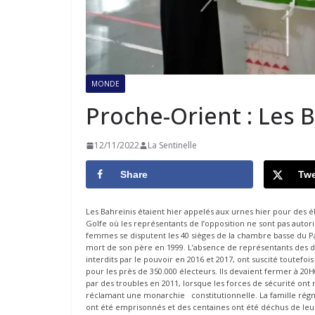
MONDE
Proche-Orient : Les 
12/11/2022
La Sentinelle
Share
Twe
Les Bahreïnis étaient hier appelés aux urnes hier pour des é
Golfe où les représentants de l’opposition ne sont pas auto
femmes se disputent les 40 sièges de la chambre basse du Pa
mort de son père en 1999. L’absence de représentants des deu
interdits par le pouvoir en 2016 et 2017, ont suscité toutef
pour les près de 350.000 électeurs. Ils devaient fermer à 20H
par des troubles en 2011, lorsque les forces de sécurité on
réclamant une monarchie constitutionnelle. La famille rég
ont été emprisonnés et des centaines ont été déchus de leur