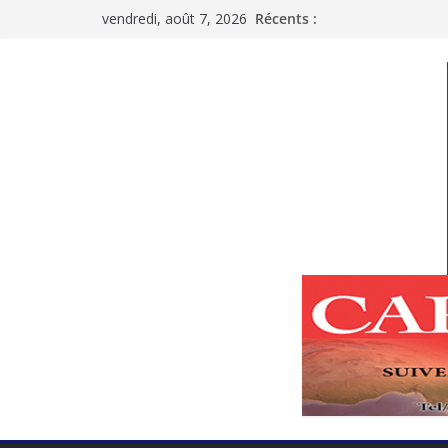
Passer
vendredi, août 7, 2026
Récents :
au
contenu