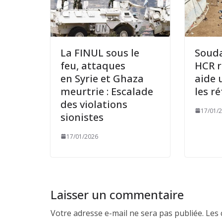
La FINUL sous le
Souda
feu, attaques
HCR 
en Syrie et Ghaza
aide 
meurtrie : Escalade
les r
des violations
17/01/
sionistes
17/01/2026
Laisser un commentaire
Votre adresse e-mail ne sera pas publiée.
Les 