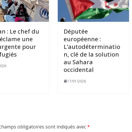
n : Le chef du
Députée
réclame une
européenne :
urgente pour
L’autodéterminatio
éfugiés
n, clé de la solution
au Sahara
2026
occidental
17/01/2026
champs obligatoires sont indiqués avec
*