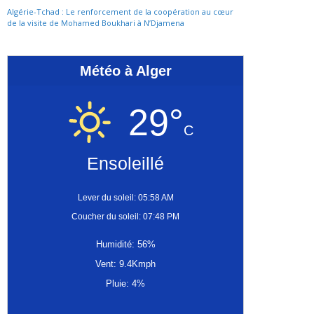
Algérie-Tchad : Le renforcement de la coopération au cœur
de la visite de Mohamed Boukhari à N’Djamena
Météo à Alger
29°
C
Ensoleillé
Lever du soleil: 05:58 AM
Coucher du soleil: 07:48 PM
Humidité: 56%
Vent: 9.4Kmph
Pluie: 4%