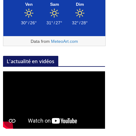
Ven
Sam
Dim
30°
/
26°
31°
/
27°
32°
/
28°
Data from
MeteoArt.com
L’actualité en vidéos