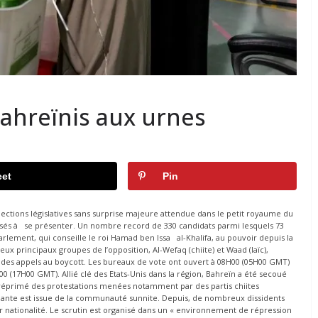
Bahreïnis aux urnes
et
Pin
lections législatives sans surprise majeure attendue dans le petit royaume du
risés à se présenter. Un nombre record de 330 candidats parmi lesquels 73
rlement, qui conseille le roi Hamad ben Issa al-Khalifa, au pouvoir depuis la
x principaux groupes de l’opposition, Al-Wefaq (chiite) et Waad (laïc),
ois des appels au boycott. Les bureaux de vote ont ouvert à 08H00 (05H00 GMT)
00 (17H00 GMT). Allié clé des Etats-Unis dans la région, Bahreïn a été secoué
t réprimé des protestations menées notamment par des partis chiites
nante est issue de la communauté sunnite. Depuis, de nombreux dissidents
 nationalité. Le scrutin est organisé dans un « environnement de répression