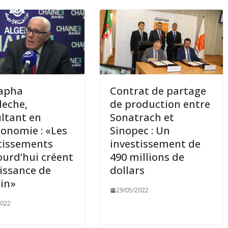
apha
Contrat de partage
eche,
de production entre
ltant en
Sonatrach et
onomie : «Les
Sinopec : Un
tissements
investissement de
ourd’hui créent
490 millions de
oissance de
dollars
in»
29/05/2022
2022