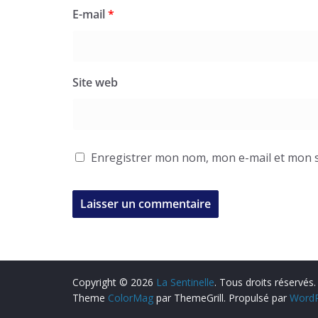
E-mail
*
Site web
Enregistrer mon nom, mon e-mail et mon s
Copyright © 2026
La Sentinelle
. Tous droits réservés.
Theme
ColorMag
par ThemeGrill. Propulsé par
WordP