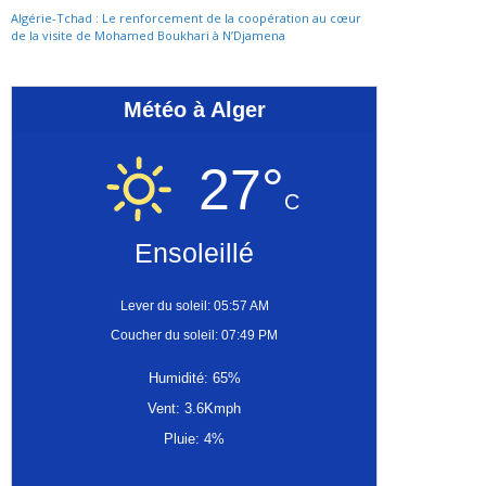
Algérie-Tchad : Le renforcement de la coopération au cœur
de la visite de Mohamed Boukhari à N’Djamena
Météo à Alger
27°
C
Ensoleillé
Lever du soleil: 05:57 AM
Coucher du soleil: 07:49 PM
Humidité: 65%
Vent: 3.6Kmph
Pluie: 4%