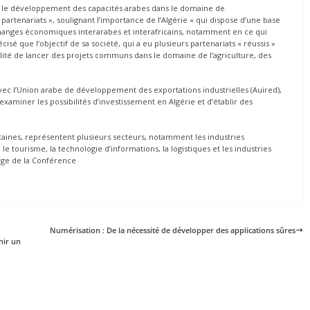
e le développement des capacités arabes dans le domaine de
rs partenariats », soulignant l’importance de l’Algérie « qui dispose d’une base
hanges économiques interarabes et interafricains, notamment en ce qui
isé que l’objectif de sa société, qui a eu plusieurs partenariats « réussis »
ilité de lancer des projets communs dans le domaine de l’agriculture, des
c l’Union arabe de développement des exportations industrielles (Auired),
aminer les possibilités d’investissement en Algérie et d’établir des
icaines, représentent plusieurs secteurs, notamment les industries
e tourisme, la technologie d’informations, la logistiques et les industries
arge de la Conférence
Numérisation : De la nécessité de développer des applications sûres
nir un