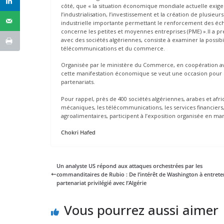
côté, que « la situation économique mondiale actuelle exig
l’industrialisation, l’investissement et la création de plusieu
industrielle importante permettant le renforcement des éc
concerne les petites et moyennes entreprises (PME) ».Il a préc
avec des sociétés algériennes, consiste à examiner la possib
télécommunications et du commerce.
Organisée par le ministère du Commerce, en coopération ave
cette manifestation économique se veut une occasion pour ex
partenariats.
Pour rappel, près de 400 sociétés algériennes, arabes et afr
mécaniques, les télécommunications, les services financiers, l
agroalimentaires, participent à l’exposition organisée en m
Chokri Hafed
Un analyste US répond aux attaques orchestrées par les
commanditaires de Rubio : De l’intérêt de Washington à entrete
partenariat privilégié avec l’Algérie
Vous pourrez aussi aimer