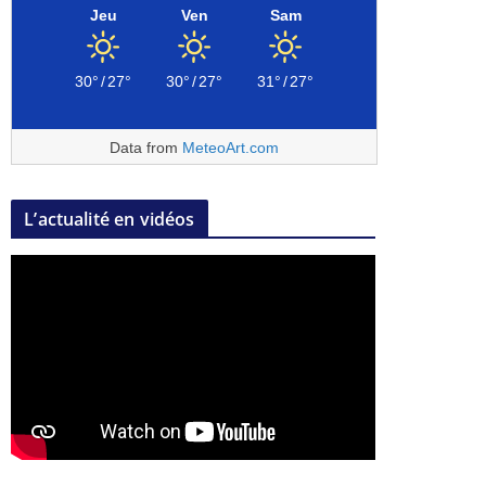
Jeu
Ven
Sam
30°
/
27°
30°
/
27°
31°
/
27°
Data from
MeteoArt.com
L’actualité en vidéos