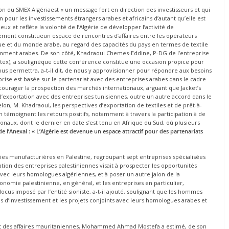
on du SMEX Algériaest « un message fort en direction des investisseurs et qui
pour les investissements étrangers arabes et africains d’autant qu’elle est
eux et reflète la volonté de l’Algérie de développer l’activité de
nement constitueun espace de rencontres d’affaires entre les opérateurs
que et du monde arabe, au regard des capacités du pays en termes de textile
notamment arabes. De son côté, Khadraoui Chemes-Eddine, P-DG de l’entreprise
 (Getex), a soulignéque cette conférence constitue une occasion propice pour
nous permettra, a-t-il dit, de nous y approvisionner pour répondre aux besoins
eprise est basée sur le partenariat avec des entreprises arabes dans le cadre
courager la prospection des marchés internationaux, arguant que Jacket’s
’exportation avec des entreprises tunisiennes, outre un autre accord dans le
elon, M. Khadraoui, les perspectives d’exportation de textiles et de prêt-à-
témoignent les retours positifs, notamment à travers la participation à de
aux, dont le dernier en date s’est tenu en Afrique du Sud, où plusieurs
de l’Anexal : « L’Algérie est devenue un espace attractif pour des partenariats
ries manufacturières en Palestine, regroupant sept entreprises spécialisées
ation des entreprises palestiniennes visait à prospecter les opportunités
avec leurs homologues algériennes, et à poser un autre jalon de la
économie palestinienne, en général, et les entreprises en particulier,
cus imposé par l’entité sioniste, a-t-il ajouté, soulignant que les hommes
tés d’investissement et les projets conjoints avec leurs homologues arabes et
et des affaires mauritaniennes, Mohammed Ahmad Mostefa a estimé, de son