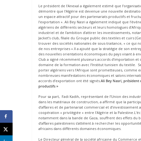
Le président de l’Anexal a également estimé que l’organisati
démontre que l’Algérie est devenue une nouvelle destination 
un espace attractif pour des partenariats productifs et fructu
l’exportation ». Ali Bey Nasri a également indiqué que l’évé
algériens de différents secteurs et leurs homologues d’Afri
industriel et de l’ambition d’attirer les investissements, 
Jacket’s club, filiale du Groupe public des textiles et cuirs
trouver des sociétés nationales de sous-traitance, « ce qui 
de nos entreprises ».Il a ajouté que la stratégie de son entr
des nouvelles orientations économiques du pays visant à en
Club a signé récemment plusieurs accords d’importation et d
domaine de la formation avec l’Institut tunisien du textile. S
porter algériens vers l’Afrique sont prometteuses, comme en 
nombreuses manifestations économiques et salons internation
accords d’exportation ont été signés.
Ali Bey Nasri, président 
productifs »
Pour sa part, Fadi Kadih, représentant de l’Union des indust
dans les matériaux de construction, a affirmé que la particip
d’affaires et de partenariat commercial et d’investissement 
coopération « privilégiée » entre l’Algérie et la Palestine.L’
notamment dans la bande de Gaza, souffrent des effets du blo
d’affaires palestiniens s’attèlent à rechercher les opportuni
africains dans différents domaines économiques.
Le Directeur général de la société africaine du Commerce 