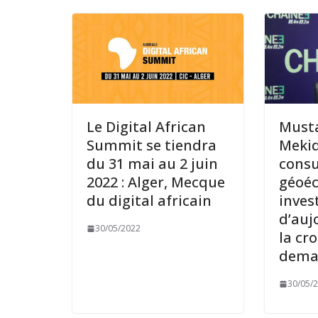
Le Digital African
Must
Summit se tiendra
Mekid
du 31 mai au 2 juin
consu
2022 : Alger, Mecque
géoéc
du digital africain
inves
d’auj
30/05/2022
la cr
dema
30/05/