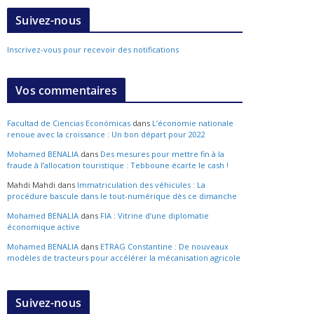
Suivez-nous
Inscrivez-vous pour recevoir des notifications
Vos commentaires
Facultad de Ciencias Económicas
dans
L’économie nationale
renoue avec la croissance : Un bon départ pour 2022
Mohamed BENALIA
dans
Des mesures pour mettre fin à la
fraude à l’allocation touristique : Tebboune écarte le cash !
Mahdi Mahdi
dans
Immatriculation des véhicules : La
procédure bascule dans le tout-numérique dès ce dimanche
Mohamed BENALIA
dans
FIA : Vitrine d’une diplomatie
économique active
Mohamed BENALIA
dans
ETRAG Constantine : De nouveaux
modèles de tracteurs pour accélérer la mécanisation agricole
Suivez-nous