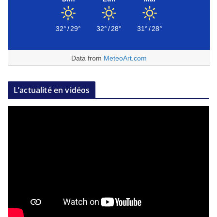
32°
/
29°
32°
/
28°
31°
/
28°
Data from
MeteoArt.com
L’actualité en vidéos