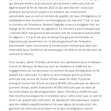
qui doit permettre la production des premiers véhicules Fiat en
Algérie avant la fin de l’année 2023 et qui doit donner corps à la
politique des pouvoirs publics en matière de construction
automobile que ce soit en termes de qualité, de taux d’intégration et
d’adaptation aux évolutions technologiques du marché. C’est ce que
le ministre de l’Industrie, Ahmed Zeghdar a tenu à souligner hier en
marge de la cérémonie de signature. Le ministre a ainsi indiqué que
« l’année 2023 marquera le lancement réel de l’industrie automobile
en Algérie ». Il a précisé que la démarche gouvernementale ne
s’appuiera pas seulement sur le développement de l’industrie
automobile, mais concernera la construction mécanique dans son
ensemble avec l’ambition de développer les filières de production de
camions et de bus.
Pour sa part, Samir Cherfan, directeur des opérations pour le Moyen-
Orient et l’Afrique du Nord au sein de Stellantis a réaffirmé les
engagements du constructeur en termes de taux d’intégration et de
qualité des véhicules. Il a dans ce sens indiqué que le premier
véhicule Fiat sortira de l’usine d’Oran avant fin 2023. Il précise
aussique l’usine Fiat d’Oran produira 60 000 véhicules par an dans un
premier temps, avant d’atteindre 90 000 véhicules par an dans sa
seconde phase de développement. Samir Cherfan a réaffirmé que
Fiat s’évertuera à apporter le meilleur pour cette usine que ce soit en
terme de qualité des véhicules, de standards internationaux, notant
que des détails supplémentaires liés aux lignes de production, les
gammes de véhicules à produire et le taux d’intégration seront