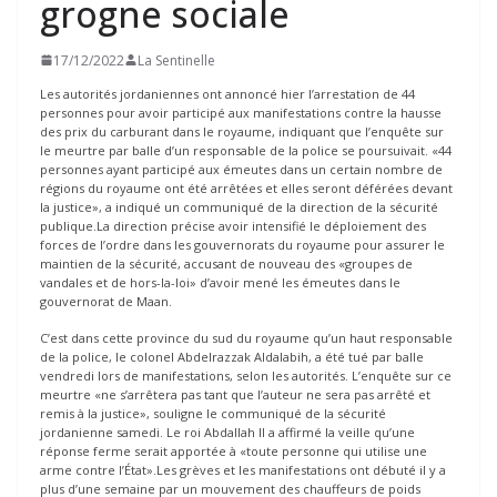
grogne sociale
17/12/2022
La Sentinelle
Les autorités jordaniennes ont annoncé hier l’arrestation de 44
personnes pour avoir participé aux manifestations contre la hausse
des prix du carburant dans le royaume, indiquant que l’enquête sur
le meurtre par balle d’un responsable de la police se poursuivait. «44
personnes ayant participé aux émeutes dans un certain nombre de
régions du royaume ont été arrêtées et elles seront déférées devant
la justice», a indiqué un communiqué de la direction de la sécurité
publique.La direction précise avoir intensifié le déploiement des
forces de l’ordre dans les gouvernorats du royaume pour assurer le
maintien de la sécurité, accusant de nouveau des «groupes de
vandales et de hors-la-loi» d’avoir mené les émeutes dans le
gouvernorat de Maan.
C’est dans cette province du sud du royaume qu’un haut responsable
de la police, le colonel Abdelrazzak Aldalabih, a été tué par balle
vendredi lors de manifestations, selon les autorités. L’enquête sur ce
meurtre «ne s’arrêtera pas tant que l’auteur ne sera pas arrêté et
remis à la justice», souligne le communiqué de la sécurité
jordanienne samedi. Le roi Abdallah II a affirmé la veille qu’une
réponse ferme serait apportée à «toute personne qui utilise une
arme contre l’État».Les grèves et les manifestations ont débuté il y a
plus d’une semaine par un mouvement des chauffeurs de poids