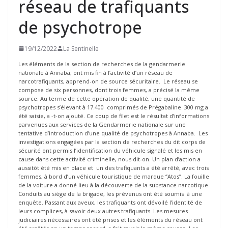
réseau de trafiquants
de psychotrope
19/12/2022
La Sentinelle
Les éléments de la section de recherches de la gendarmerie
nationale à Annaba, ont mis fin à l’activité d’un réseau de
narcotrafiquants, apprend-on de source sécuritaire. Le réseau se
compose de six personnes, dont trois femmes, a précisé la même
source. Au terme de cette opération de qualité, une quantité de
psychotropes s’élevant à 17.400 comprimés de Prégabaline 300 mg a
été saisie, a -t-on ajouté. Ce coup de filet est le résultat d’informations
parvenues aux services de la Gendarmerie nationale sur une
tentative d’introduction d’une qualité de psychotropes à Annaba. Les
investigations engagées par la section de recherches du dit corps de
sécurité ont permis l’identification du véhicule signalé et les mis en
cause dans cette activité criminelle, nous dit-on. Un plan d’action a
aussitôt été mis en place et un des trafiquants a été arrêté, avec trois
femmes, à bord d’un véhicule touristique de marque ‘’Atos’’. La fouille
de la voiture a donné lieu à la découverte de la substance narcotique.
Conduits au siège de la brigade, les prévenus ont été soumis à une
enquête. Passant aux aveux, les trafiquants ont dévoilé l’identité de
leurs complices, à savoir deux autres trafiquants. Les mesures
judiciaires nécessaires ont été prises et les éléments du réseau ont