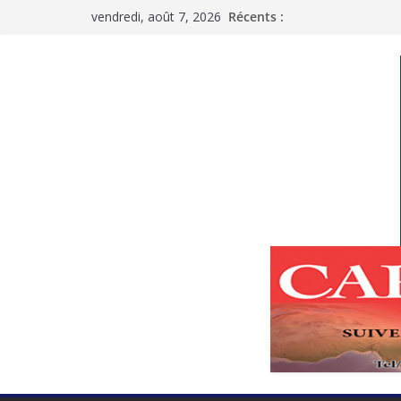
Passer
vendredi, août 7, 2026
Récents :
au
contenu