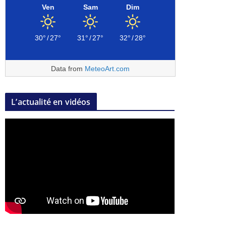
Ven
Sam
Dim
30°
/
27°
31°
/
27°
32°
/
28°
Data from
MeteoArt.com
L’actualité en vidéos