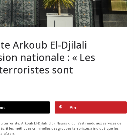
te Arkoub El-Djilali
sion nationale : « Les
terroristes sont
et
Pin
 terroriste, Arkoub El-Djilali, dit « Nawas », qui s’est rendu aux services de
décrit les méthodes criminelles des groupes terroristes a indiqué que les
araître ».