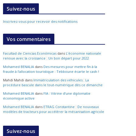
Suivez-nous
Inscrivez-vous pour recevoir des notifications
Vos commentaires
Facultad de Ciencias Económicas
dans
L’économie nationale
renoue avec la croissance : Un bon départ pour 2022
Mohamed BENALIA
dans
Des mesures pour mettre fin à la
fraude à l’allocation touristique : Tebboune écarte le cash !
Mahdi Mahdi
dans
Immatriculation des véhicules : La
procédure bascule dans le tout-numérique dès ce dimanche
Mohamed BENALIA
dans
FIA : Vitrine d’une diplomatie
économique active
Mohamed BENALIA
dans
ETRAG Constantine : De nouveaux
modèles de tracteurs pour accélérer la mécanisation agricole
Suivez-nous