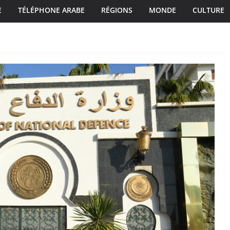
E
TÉLÉPHONE ARABE
RÉGIONS
MONDE
CULTURE