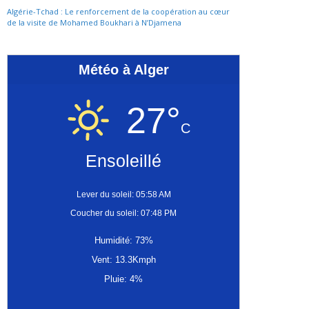
Algérie-Tchad : Le renforcement de la coopération au cœur
de la visite de Mohamed Boukhari à N’Djamena
Météo à Alger
27°
C
Ensoleillé
Lever du soleil: 05:58 AM
Coucher du soleil: 07:48 PM
Humidité: 73%
Vent: 13.3Kmph
Pluie: 4%