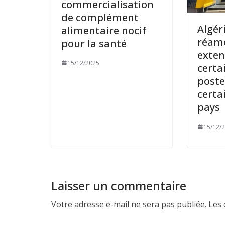
commercialisation
de complément
Algéri
alimentaire nocif
réam
pour la santé
exten
15/12/2025
certa
poste
certa
pays
15/12/
Laisser un commentaire
Votre adresse e-mail ne sera pas publiée.
Les 