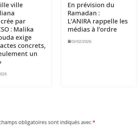
ille ville
En prévision du
liana
Ramadan :
crée par
L’ANIRA rappelle les
CSO : Malika
médias à l’ordre
ouda exige
03/02/2026
 actes concrets,
eulement un
»
2026
champs obligatoires sont indiqués avec
*