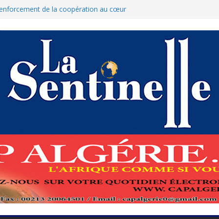
 renforcement de la coopération au cœur
hamed Boukhari à N’Djamena
’État accélère la reconquête de son tissu
que : Le ministère des Finances dément
nnulation des nouvelles mesures
res pour protéger El-Qods
 tête-à-tête diplomatiques en marge du
ds