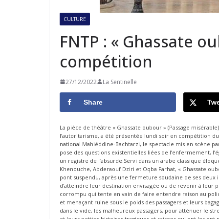
CULTURE
FNTP : « Ghassate o
compétition
27/12/2022
La Sentinelle
Share
Twe
La pièce de théâtre « Ghassate oubour » (Passage misérable)
l’autoritarisme, a été présentée lundi soir en compétition du
national Mahiéddine-Bachtarzi, le spectacle mis en scène p
pose des questions existentielles liées de l’enfermement, l’
un registre de l’absurde.Servi dans un arabe classique éloqu
Khenouche, Abderaouf Dziri et Oqba Farhat, « Ghassate oubo
pont suspendu, après une fermeture soudaine de ses deux iss
d’atteindre leur destination envisagée ou de revenir à leur 
corrompu qui tente en vain de faire entendre raison au polici
et menaçant ruine sous le poids des passagers et leurs bag
dans le vide, les malheureux passagers, pour atténuer le str
et leurs petites histoires tragiques et raisons qui ont les ont