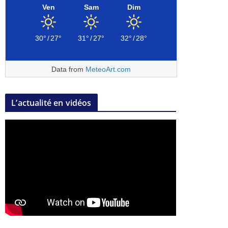
Ven
Sam
Dim
30°
/
27°
31°
/
27°
32°
/
28°
Data from
MeteoArt.com
L’actualité en vidéos