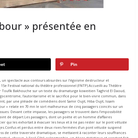
ubour » présentée en
et
Pin
, un spectacle aux contours absurdes sur l’égoïsme destructeur et
 15e Festival national du théâtre professionnel (FNTP).Accueilli au Théâtre
ar Toufik Bakhouche sur un texte du dramaturge koweitien Taghrid El Daoud,
égocentrisme, l’autoritarisme et le sacrifice pour le bien-vivre commun, dans
ent, par une pléiade de comédiens dont Samir Oujit, Hiba Oujit, Issam
ur » relate en 70 mn le sort malheureux de cinq passagers coincés sur un
ues. Devant cette impasse, les passagers se trouvent dans l’impossibilité
point de départ.Les passagers, dont un poète et un homme d’affaires
er qui les exhortait à évacuer les lieux et à ne pas rester sur le pont vétuste
ages.Confus et perdus entre deux rives fermées d’un pont vétuste suspend
ess de cette traversée dramatique, se mettaient à raconter leurs souffrances
 motivé, chacun, à l’exil.Côté scénographie, un décor statistique et constant fait