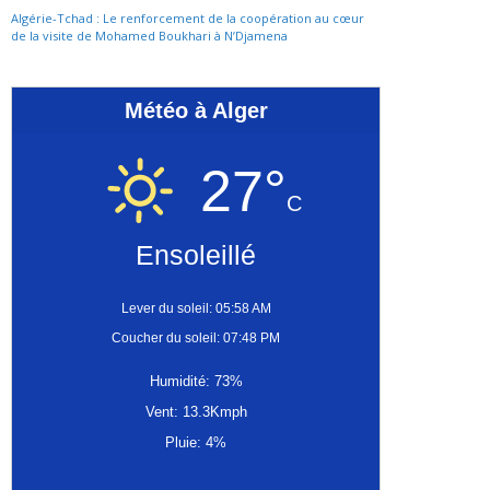
Algérie-Tchad : Le renforcement de la coopération au cœur
de la visite de Mohamed Boukhari à N’Djamena
Météo à Alger
27°
C
Ensoleillé
Lever du soleil: 05:58 AM
Coucher du soleil: 07:48 PM
Humidité: 73%
Vent: 13.3Kmph
Pluie: 4%