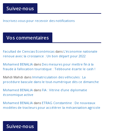
Suivez-nous
Inscrivez-vous pour recevoir des notifications
Vos commentaires
Facultad de Ciencias Económicas
dans
L’économie nationale
renoue avec la croissance : Un bon départ pour 2022
Mohamed BENALIA
dans
Des mesures pour mettre fin à la
fraude à l’allocation touristique : Tebboune écarte le cash !
Mahdi Mahdi
dans
Immatriculation des véhicules : La
procédure bascule dans le tout-numérique dès ce dimanche
Mohamed BENALIA
dans
FIA : Vitrine d’une diplomatie
économique active
Mohamed BENALIA
dans
ETRAG Constantine : De nouveaux
modèles de tracteurs pour accélérer la mécanisation agricole
Suivez-nous