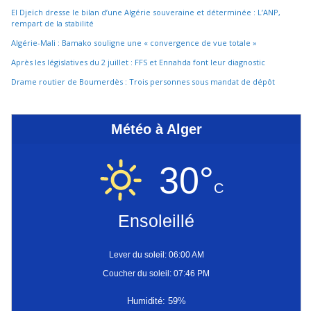
El Djeïch dresse le bilan d’une Algérie souveraine et déterminée : L’ANP,
rempart de la stabilité
Algérie-Mali : Bamako souligne une « convergence de vue totale »
Après les législatives du 2 juillet : FFS et Ennahda font leur diagnostic
Drame routier de Boumerdès : Trois personnes sous mandat de dépôt
Météo à Alger
30°
C
Ensoleillé
Lever du soleil: 06:00 AM
Coucher du soleil: 07:46 PM
Humidité: 59%