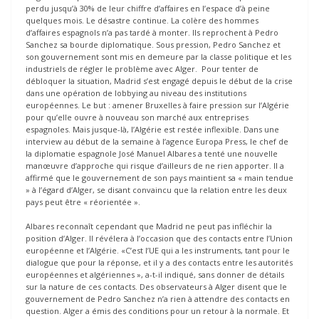
perdu jusqu’à 30% de leur chiffre d’affaires en l’espace d’à peine
quelques mois. Le désastre continue. La colère des hommes
d’affaires espagnols n’a pas tardé à monter. Ils reprochent à Pedro
Sanchez sa bourde diplomatique. Sous pression, Pedro Sanchez et
son gouvernement sont mis en demeure par la classe politique et les
industriels de régler le problème avec Alger. Pour tenter de
débloquer la situation, Madrid s’est engagé depuis le début de la crise
dans une opération de lobbying au niveau des institutions
européennes. Le but : amener Bruxelles à faire pression sur l’Algérie
pour qu’elle ouvre à nouveau son marché aux entreprises
espagnoles. Mais jusque-là, l’Algérie est restée inflexible. Dans une
interview au début de la semaine à l’agence Europa Press, le chef de
la diplomatie espagnole José Manuel Albares a tenté une nouvelle
manœuvre d’approche qui risque d’ailleurs de ne rien apporter. Il a
affirmé que le gouvernement de son pays maintient sa « main tendue
» à l’égard d’Alger, se disant convaincu que la relation entre les deux
pays peut être « réorientée ».
Albares reconnaît cependant que Madrid ne peut pas infléchir la
position d’Alger. Il révélera à l’occasion que des contacts entre l’Union
européenne et l’Algérie. «C’est l’UE qui a les instruments, tant pour le
dialogue que pour la réponse, et il y a des contacts entre les autorités
européennes et algériennes », a-t-il indiqué, sans donner de détails
sur la nature de ces contacts. Des observateurs à Alger disent que le
gouvernement de Pedro Sanchez n’a rien à attendre des contacts en
question. Alger a émis des conditions pour un retour à la normale. Et