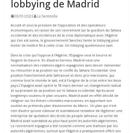
lobbying de Madrid
03/01/2023
La Sentinelle
Acculé et sous la pression de l’opposition et des opérateurs
économiques, en raison de son revirement sur la question du Sahara
occidental et des incidences de la crise diplomatique avec l’Algérie
qui s’en est suivie, le gouvernement Sanchez tente le lobbying pour
tenter de mettre fin à cette crise. Un lobbying quidemeure vain.
Dans la crise qui l’oppose à l’Algérie, l’Espagne veut le beurre et
l’argent du beurre. En d’autres termes, Madrid veut une
normalisation des relations algéro-espagnoles sans devoir s’amender
ou retoucher à sa position sur le conflit du Sahara Occidental. Une
position franchement anti-Sahraouie et donc pro-marocaine, qui
comme tout le monde le sait, est à l’origine de la crise entre les deux
pays.L’Espagne avait opéré le 18 mars dernier un changement radical
et surprenant de sa position sur le Sahara occidental. Après avoir
longtemps soutenu le plan onusien, Madrid avait en effet décidé de
s’aligner sur les thèses coloniales marocaines, en apportant son
soutien au prétendu plan d’autonomie du Maroc. Un plan qui n’est
rien d’autre qu’une odieuse et scandaleuse tentative de légitimer une
entreprise de spoliation des droits du peuple sahraoui. La sortie de
Madrid avait scandalisé au plus haut point les autorités algériennes.
Le revirement espagnol a été ressenti comme une trahison par les
autorités algériennes, surtout que l’Algérie a pratiquement offert son