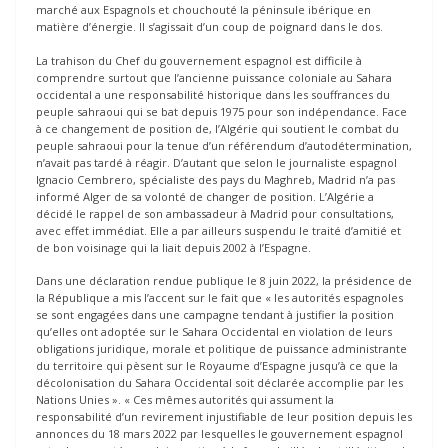
marché aux Espagnols et chouchouté la péninsule ibérique en
matière d’énergie. Il s’agissait d’un coup de poignard dans le dos.
La trahison du Chef du gouvernement espagnol est difficile à
comprendre surtout que l’ancienne puissance coloniale au Sahara
occidental a une responsabilité historique dans les souffrances du
peuple sahraoui qui se bat depuis 1975 pour son indépendance. Face
à ce changement de position de, l’Algérie qui soutient le combat du
peuple sahraoui pour la tenue d’un référendum d’autodétermination,
n’avait pas tardé à réagir. D’autant que selon le journaliste espagnol
Ignacio Cembrero, spécialiste des pays du Maghreb, Madrid n’a pas
informé Alger de sa volonté de changer de position. L’Algérie a
décidé le rappel de son ambassadeur à Madrid pour consultations,
avec effet immédiat. Elle a par ailleurs suspendu le traité d’amitié et
de bon voisinage qui la liait depuis 2002 à l’Espagne.
Dans une déclaration rendue publique le 8 juin 2022, la présidence de
la République a mis l’accent sur le fait que « les autorités espagnoles
se sont engagées dans une campagne tendant à justifier la position
qu’elles ont adoptée sur le Sahara Occidental en violation de leurs
obligations juridique, morale et politique de puissance administrante
du territoire qui pèsent sur le Royaume d’Espagne jusqu’à ce que la
décolonisation du Sahara Occidental soit déclarée accomplie par les
Nations Unies ». « Ces mêmes autorités qui assument la
responsabilité d’un revirement injustifiable de leur position depuis les
annonces du 18 mars 2022 par lesquelles le gouvernement espagnol