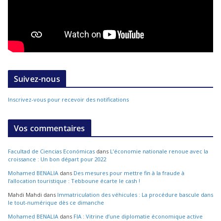
Suivez-nous
Inscrivez-vous pour recevoir des notifications
Vos commentaires
Facultad de Ciencias Económicas
dans
L’économie nationale renoue avec la
croissance : Un bon départ pour 2022
Mohamed BENALIA
dans
Des mesures pour mettre fin à la fraude à
l’allocation touristique : Tebboune écarte le cash !
Mahdi Mahdi
dans
Immatriculation des véhicules : La procédure bascule dans
le tout-numérique dès ce dimanche
Mohamed BENALIA
dans
FIA : Vitrine d’une diplomatie économique active