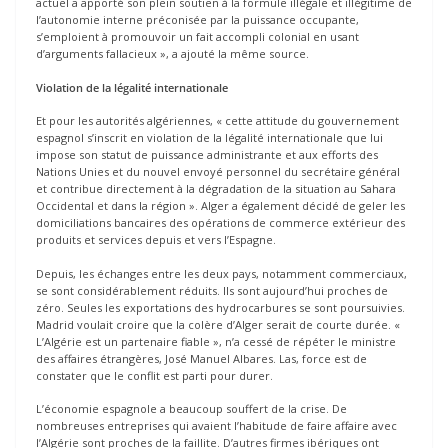
actuel a apporté son plein soutien à la formule illégale et illégitime de
l’autonomie interne préconisée par la puissance occupante,
s’emploient à promouvoir un fait accompli colonial en usant
d’arguments fallacieux », a ajouté la même source.
Violation de la légalité internationale
Et pour les autorités algériennes, « cette attitude du gouvernement
espagnol s’inscrit en violation de la légalité internationale que lui
impose son statut de puissance administrante et aux efforts des
Nations Unies et du nouvel envoyé personnel du secrétaire général
et contribue directement à la dégradation de la situation au Sahara
Occidental et dans la région ». Alger a également décidé de geler les
domiciliations bancaires des opérations de commerce extérieur des
produits et services depuis et vers l’Espagne.
Depuis, les échanges entre les deux pays, notamment commerciaux,
se sont considérablement réduits. Ils sont aujourd’hui proches de
zéro. Seules les exportations des hydrocarbures se sont poursuivies.
Madrid voulait croire que la colère d’Alger serait de courte durée. «
L’Algérie est un partenaire fiable », n’a cessé de répéter le ministre
des affaires étrangères, José Manuel Albares. Las, force est de
constater que le conflit est parti pour durer.
L’économie espagnole a beaucoup souffert de la crise. De
nombreuses entreprises qui avaient l’habitude de faire affaire avec
l’Algérie sont proches de la faillite. D’autres firmes ibériques ont