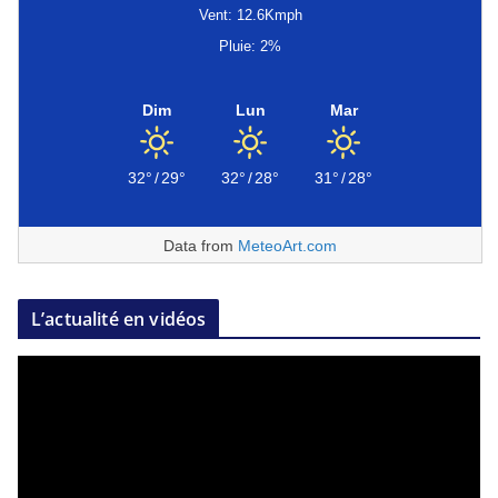
Vent: 12.6Kmph
Pluie: 2%
Dim
Lun
Mar
32°
/
29°
32°
/
28°
31°
/
28°
Data from
MeteoArt.com
L’actualité en vidéos