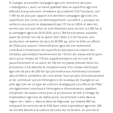
À Ouargla, la nouvelle campagne agricole s’annonce des plus
« distinguées », avec un bond qualitatif dans la superficie agricole
affectée à la production céréalière qui a atteint 5.037 hectares, soit
1.700 ha de plus par rapport à la dernière campagne agricole.Ces
superficies ont connu un développement « accéléré », puisque les
surfaces sous pivot ne dépassaient pas 131 ha en 2004, et dans les
années qui ont suivi elles se sont étendues pour arriver à 2.500 ha, à
la campagne agricole 2019-2020, puis 2.784 ha à la saison suivante,
avant de bondir lors de la saison 2021-2022, à 3.337 ha avec une
production céréalière de plus de 90.000 qx, selon la DSA.Les efforts
de l’Etat pour assurer l’électrification agricole ont nettement
contribué à l’extension des superficies allouées à la culture des
céréales, permettant l’achèvement de 110 km de réseau électriques
alors qu’un réseau de 170 km supplémentaires est en voie de
parachèvement et un autre de 100 km en phase d’étude.Selon les
prévisions, il est attendu la réception aussi d’un réseau électrique
agricole de plus de 200 km qui permettra aux investisseurs activant
dans la filière céréalière de concrétiser leurs projets d’investissement
et de contribuer ainsi à l’émergence de la wilaya de Ouargla en un
pôle agricole de ce type de cultures stratégiques.Les efforts de l’Etat
ont également contribué à l’émergence d’investisseurs capables
d’exploiter de vastes zones pour la production de blé, à l’image de
l’exploitation agricole de statut privé, récemment créée dans la
région de « Sahn », dans la daïra de N’goussa, qui totalise 800 ha,
indiquent les services de la DSA.Dans cette exploitation agricole, 360
ha ont été alloués à la culture des blés dur et tendre, en plus de la