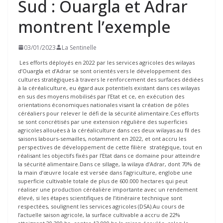
Sud : Ouargla et Adrar
montrent l’exemple
03/01/2023
La Sentinelle
Les efforts déployés en 2022 par les services agricoles des wilayas
d’Ouargla et d’Adrar se sont orientés vers le développement des
cultures stratégiques à travers le renforcement des surfaces dédiées
à la céréaliculture, eu égard aux potentiels existant dans ces wilayas
en sus des moyens mobilisés par l’Etat et ce, en exécution des
orientations économiques nationales visant la création de pôles
céréaliers pour relever le défi de la sécurité alimentaire.Ces efforts
se sont concrétisés par une extension régulière des superficies
agricoles allouées à la céréaliculture dans ces deux wilayas au fil des
saisons labours-semailles, notamment en 2022, et ont accru les
perspectives de développement de cette filière stratégique, tout en
réalisant les objectifs fixés par l’Etat dans ce domaine pour atteindre
la sécurité alimentaire.Dans ce sillage, la wilaya d’Adrar, dont 70% de
la main d’œuvre locale est versée dans l’agriculture, englobe une
superficie cultivable totale de plus de 600.000 hectares qui peut
réaliser une production céréalière importante avec un rendement
élevé, si les étapes scientifiques de l’itinéraire technique sont
respectées, soulignent les services agricoles (DSA).Au cours de
l’actuelle saison agricole, la surface cultivable a accru de 22%