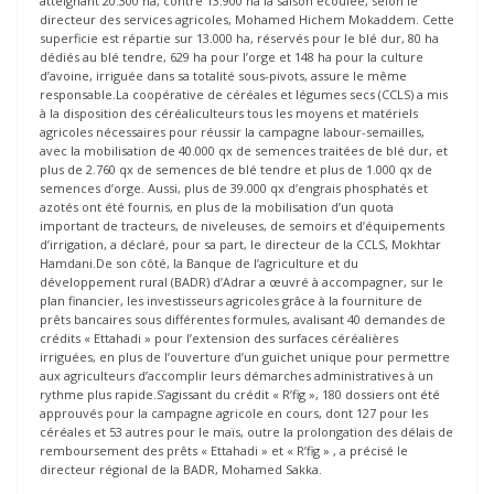
atteignant 20.300 ha, contre 13.900 ha la saison écoulée, selon le
directeur des services agricoles, Mohamed Hichem Mokaddem. Cette
superficie est répartie sur 13.000 ha, réservés pour le blé dur, 80 ha
dédiés au blé tendre, 629 ha pour l’orge et 148 ha pour la culture
d’avoine, irriguée dans sa totalité sous-pivots, assure le même
responsable.La coopérative de céréales et légumes secs (CCLS) a mis
à la disposition des céréaliculteurs tous les moyens et matériels
agricoles nécessaires pour réussir la campagne labour-semailles,
avec la mobilisation de 40.000 qx de semences traitées de blé dur, et
plus de 2.760 qx de semences de blé tendre et plus de 1.000 qx de
semences d’orge. Aussi, plus de 39.000 qx d’engrais phosphatés et
azotés ont été fournis, en plus de la mobilisation d’un quota
important de tracteurs, de niveleuses, de semoirs et d’équipements
d’irrigation, a déclaré, pour sa part, le directeur de la CCLS, Mokhtar
Hamdani.De son côté, la Banque de l’agriculture et du
développement rural (BADR) d’Adrar a œuvré à accompagner, sur le
plan financier, les investisseurs agricoles grâce à la fourniture de
prêts bancaires sous différentes formules, avalisant 40 demandes de
crédits « Ettahadi » pour l’extension des surfaces céréalières
irriguées, en plus de l’ouverture d’un guichet unique pour permettre
aux agriculteurs d’accomplir leurs démarches administratives à un
rythme plus rapide.S’agissant du crédit « R’fig », 180 dossiers ont été
approuvés pour la campagne agricole en cours, dont 127 pour les
céréales et 53 autres pour le maïs, outre la prolongation des délais de
remboursement des prêts « Ettahadi » et « R’fig » , a précisé le
directeur régional de la BADR, Mohamed Sakka.