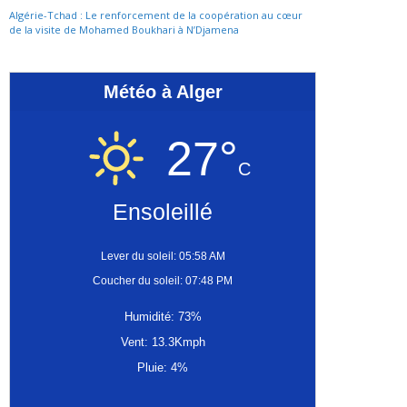
Algérie-Tchad : Le renforcement de la coopération au cœur
de la visite de Mohamed Boukhari à N’Djamena
Météo à Alger
27°
C
Ensoleillé
Lever du soleil: 05:58 AM
Coucher du soleil: 07:48 PM
Humidité: 73%
Vent: 13.3Kmph
Pluie: 4%