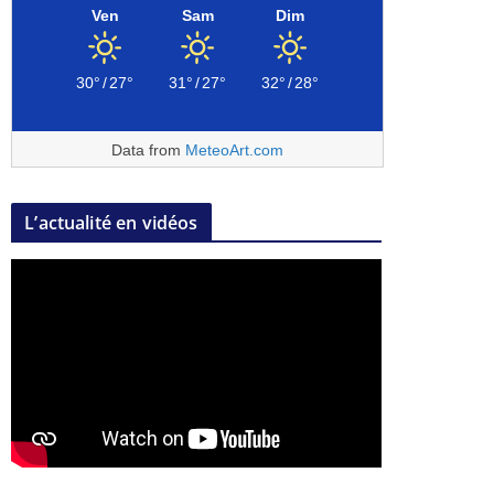
Ven
Sam
Dim
30°
/
27°
31°
/
27°
32°
/
28°
Data from
MeteoArt.com
L’actualité en vidéos