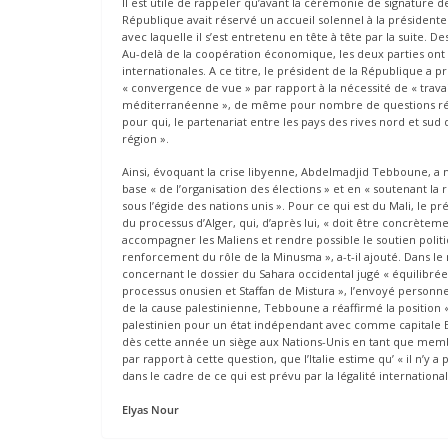
Il est utile de rappeler qu’avant la cérémonie de signature
République avait réservé un accueil solennel à la présidente 
avec laquelle il s’est entretenu en tête à tête par la suite. 
Au-delà de la coopération économique, les deux parties ont
internationales. A ce titre, le président de la République a pr
« convergence de vue » par rapport à la nécessité de « travail
méditerranéenne », de même pour nombre de questions régi
pour qui, le partenariat entre les pays des rives nord et sud d
région ».
Ainsi, évoquant la crise libyenne, Abdelmadjid Tebboune, a mi
base « de l’organisation des élections » et en « soutenant la r
sous l’égide des nations unis ». Pour ce qui est du Mali, le p
du processus d’Alger, qui, d’après lui, « doit être concrè
accompagner les Maliens et rendre possible le soutien polit
renforcement du rôle de la Minusma », a-t-il ajouté. Dans le m
concernant le dossier du Sahara occidental jugé « équilibrée » 
processus onusien et Staffan de Mistura », l’envoyé personne
de la cause palestinienne, Tebboune a réaffirmé la position «
palestinien pour un état indépendant avec comme capitale El 
dès cette année un siège aux Nations-Unis en tant que membre
par rapport à cette question, que l’Italie estime qu’ « il n’y 
dans le cadre de ce qui est prévu par la légalité internationa
Elyas Nour