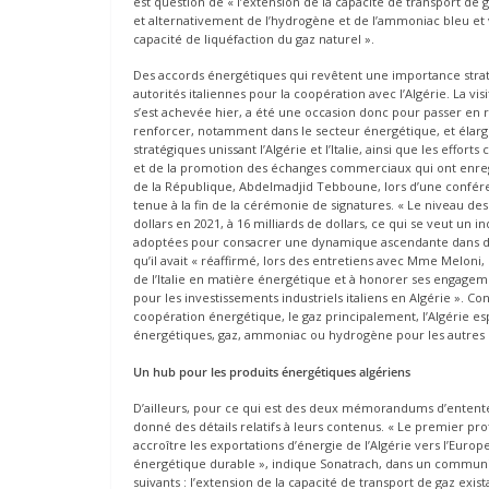
est question de « l’extension de la capacité de transport de
et alternativement de l’hydrogène et de l’ammoniac bleu et ve
capacité de liquéfaction du gaz naturel ».
Des accords énergétiques qui revêtent une importance straté
autorités italiennes pour la coopération avec l’Algérie. La vi
s’est achevée hier, a été une occasion donc pour passer en re
renforcer, notamment dans le secteur énergétique, et élargir à
stratégiques unissant l’Algérie et l’Italie, ainsi que les effo
et de la promotion des échanges commerciaux qui ont enregi
de la République, Abdelmadjid Tebboune, lors d’une conféren
tenue à la fin de la cérémonie de signatures. « Le niveau des
dollars en 2021, à 16 milliards de dollars, ce qui se veut un
adoptées pour consacrer une dynamique ascendante dans dive
qu’il avait « réaffirmé, lors des entretiens avec Mme Meloni,
de l’Italie en matière énergétique et à honorer ses engagem
pour les investissements industriels italiens en Algérie ». C
coopération énergétique, le gaz principalement, l’Algérie es
énergétiques, gaz, ammoniac ou hydrogène pour les autres pa
Un hub pour les produits énergétiques algériens
D’ailleurs, pour ce qui est des deux mémorandums d’entente
donné des détails relatifs à leurs contenus. « Le premier prot
accroître les exportations d’énergie de l’Algérie vers l’Europ
énergétique durable », indique Sonatrach, dans un communiqu
suivants : l’extension de la capacité de transport de gaz exi