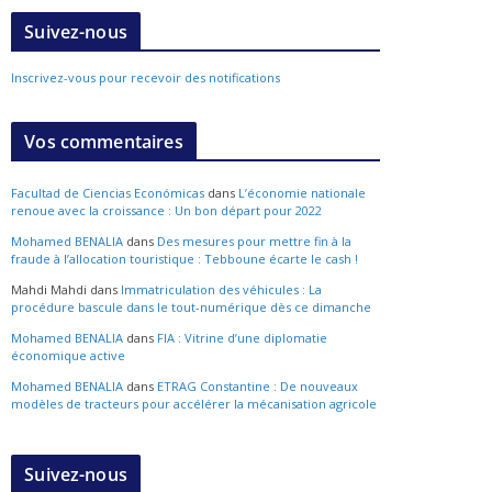
Suivez-nous
Inscrivez-vous pour recevoir des notifications
Vos commentaires
Facultad de Ciencias Económicas
dans
L’économie nationale
renoue avec la croissance : Un bon départ pour 2022
Mohamed BENALIA
dans
Des mesures pour mettre fin à la
fraude à l’allocation touristique : Tebboune écarte le cash !
Mahdi Mahdi
dans
Immatriculation des véhicules : La
procédure bascule dans le tout-numérique dès ce dimanche
Mohamed BENALIA
dans
FIA : Vitrine d’une diplomatie
économique active
Mohamed BENALIA
dans
ETRAG Constantine : De nouveaux
modèles de tracteurs pour accélérer la mécanisation agricole
Suivez-nous