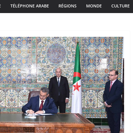
E
TÉLÉPHONE ARABE
RÉGIONS
MONDE
CULTURE