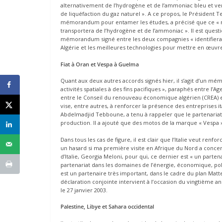
alternativement de l’hydrogène et de l’ammoniac bleu et vert
de liquéfaction du gaz naturel ». A ce propos, le Président T
mémorandum pour entamer les études, a précisé que ce « no
transportera de l’hydrogène et de l’ammoniac ». Il est question
mémorandum signé entre les deux compagnies « identifiera l
Algérie et les meilleures technologies pour mettre en œuvre
Fiat à Oran et Vespa à Guelma
Quant aux deux autres accords signés hier, il s’agit d’un m
activités spatiales à des fins pacifiques », paraphés entre l’
entre le Conseil du renouveau économique algérien (CREA) et
vise, entre autres, à renforcer la présence des entreprises it
Abdelmadjid Tebboune, a tenu à rappeler que le partenariat 
production. Il a ajouté que des motos de la marque « Vespa 
Dans tous les cas de figure, il est clair que l’Italie veut renfo
un hasard si ma première visite en Afrique du Nord a concerné
d’Italie, Georgia Meloni, pour qui, ce dernier est « un partenai
partenariat dans les domaines de l’énergie, économique, polit
est un partenaire très important, dans le cadre du plan Mattei 
déclaration conjointe intervient à l’occasion du vingtième an
le 27 janvier 2003.
Palestine, Libye et Sahara occidental