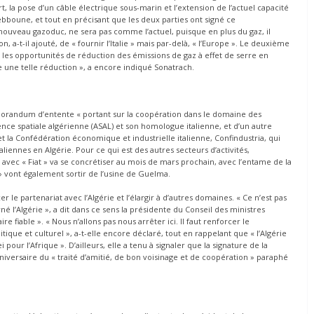
, la pose d’un câble électrique sous-marin et l’extension de l’actuel capacité
ebboune, et tout en précisant que les deux parties ont signé ce
uveau gazoduc, ne sera pas comme l’actuel, puisque en plus du gaz, il
, a-t-il ajouté, de « fournir l’Italie » mais par-delà, « l’Europe ». Le deuxième
es opportunités de réduction des émissions de gaz à effet de serre en
 une telle réduction », a encore indiqué Sonatrach.
émorandum d’entente « portant sur la coopération dans le domaine des
Agence spatiale algérienne (ASAL) et son homologue italienne, et d’un autre
 la Confédération économique et industrielle italienne, Confindustria, qui
aliennes en Algérie. Pour ce qui est des autres secteurs d’activités,
avec « Fiat » va se concrétiser au mois de mars prochain, avec l’entame de la
» vont également sortir de l’usine de Guelma.
rcer le partenariat avec l’Algérie et l’élargir à d’autres domaines. « Ce n’est pas
 l’Algérie », a dit dans ce sens la présidente du Conseil des ministres
re fiable ». « Nous n’allons pas nous arrêter ici. Il faut renforcer le
ique et culturel », a-t-elle encore déclaré, tout en rappelant que « l’Algérie
pour l’Afrique ». D’ailleurs, elle a tenu à signaler que la signature de la
niversaire du « traité d’amitié, de bon voisinage et de coopération » paraphé