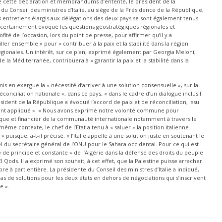
 de cette déclaration et mémorandums d’entente, le président de la
du Conseil des ministres d’Italie, au siège de la Présidence de la République,
Des entretiens élargis aux délégations des deux pays se sont également tenus.
 certainement évoqué les questions géostratégiques régionales et
ofité de l’occasion, lors du point de presse, pour affirmer qu’il y a
ler ensemble » pour « contribuer à la paix et la stabilité dans la région
onales. Un intérêt, sur ce plan, exprimé également par Georgia Meloni,
e la Méditerranée, contribuera à « garantir la paix et la stabilité dans la
s en exergue la « nécessité d’arriver à une solution consensuelle », sur la
éconciliation nationale », dans ce pays, « dans le cadre d’un dialogue inclusif
résident de la République a évoqué l’accord de paix et de réconciliation, issu
tement appliqué ». « Nous avons exprimé notre volonté commune pour
ique et financier de la communauté internationale notamment à travers le
ême contexte, le chef de l’Etat a tenu à « saluer » la position italienne
puisque, a-t-il précisé, « l’Italie appelle à une solution juste en soutenant le
l du secrétaire général de l’ONU pour le Sahara occidental. Pour ce qui est
 de principe et constante » de l’Algérie dans la défense des droits du peuple
Qods. Il a exprimé son souhait, à cet effet, que la Palestine puisse arracher
 à part entière. La présidente du Conseil des ministres d’Italie a indiqué,
a pas de solutions pour les deux états en dehors de négociations qui s’inscrivent
le ».