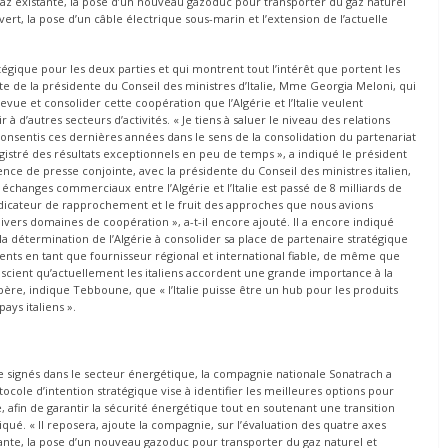
 gaz existante, la pose d’un nouveau gazoduc pour transporter du gaz naturel
rt, la pose d’un câble électrique sous-marin et l’extension de l’actuelle
gique pour les deux parties et qui montrent tout l’intérêt que portent les
site de la présidente du Conseil des ministres d’Italie, Mme Georgia Meloni, qui
vue et consolider cette coopération que l’Algérie et l’Italie veulent
 d’autres secteurs d’activités. « Je tiens à saluer le niveau des relations
rts consentis ces dernières années dans le sens de la consolidation du partenariat
stré des résultats exceptionnels en peu de temps », a indiqué le président
ce de presse conjointe, avec la présidente du Conseil des ministres italien,
 échanges commerciaux entre l’Algérie et l’Italie est passé de 8 milliards de
 indicateur de rapprochement et le fruit des approches que nous avions
rs domaines de coopération », a-t-il encore ajouté. Il a encore indiqué
 la détermination de l’Algérie à consolider sa place de partenaire stratégique
ents en tant que fournisseur régional et international fiable, de même que
onscient qu’actuellement les italiens accordent une grande importance à la
père, indique Tebboune, que « l’Italie puisse être un hub pour les produits
ys italiens ».
 signés dans le secteur énergétique, la compagnie nationale Sonatrach a
ocole d’intention stratégique vise à identifier les meilleures options pour
e, afin de garantir la sécurité énergétique tout en soutenant une transition
é. « Il reposera, ajoute la compagnie, sur l’évaluation des quatre axes
stante, la pose d’un nouveau gazoduc pour transporter du gaz naturel et