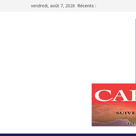
Passer
vendredi, août 7, 2026
Récents :
au
contenu