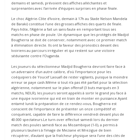
demains et samedi, prévoient des affiches alléchantes et
surprenantes avec l’arrivée d’équipes surprises en phase finale.
Le choc Algérie-Côte d’Ivoire, demain à 17h au Stade Nelson Mandela
de Baraki) constitue l’une des grosses affiches des quarts de finale.
Pays-hôte, l’Algérie a fait un sans-faute en remportant tous ses
matchs en phase de poule. Un dynamique que les protégés de Madjid
Bougherra se doit de conserver, notamment avec ce premier match
à élimination directe. Ils ont la faveur des pronostics devant des
Ivoiriens au parcours irrégulier et qui restent sur une victoire
séduisante contre l’Ouganda.
Les joueurs du sélectionneur Madjid Bougherra devront faire face à
un adversaire d’un autre calibre, d’où l’importance pour les
coéquipiers de Youcef Laouafi de rester vigilants, puisque la moindre
erreur se paye cash.Même si tout n’a pas été parfait pour la sélection
algérienne, notamment sur le plan offensif (3 buts marqués en 3
matchs, NDLR), les joueurs seront appelés à sortir le grand jeu face à
une équipe ivoirienne qui est en train de monter en puissance.Ayant
entamé lundi la préparation de ce rendez-vous, Bougherra est
conscient de l’importance de présenter un onze compétitif et
conquérant, capable de faire la différence vendredi devant plus de
40.000 spectateurs.Le turn-over effectué samedi lors du dernier
match des poules samedi face au Mozambique (1-0), a permis à
plusieurs tauliers à l’image de Meziane et Mrezigue de bien
récupérer, d’autant que la fraîcheur physique sera l’une des clés de