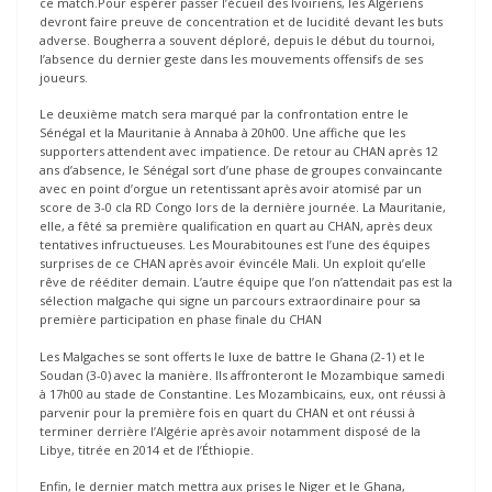
ce match.Pour espérer passer l’écueil des Ivoiriens, les Algériens
devront faire preuve de concentration et de lucidité devant les buts
adverse. Bougherra a souvent déploré, depuis le début du tournoi,
l’absence du dernier geste dans les mouvements offensifs de ses
joueurs.
Le deuxième match sera marqué par la confrontation entre le
Sénégal et la Mauritanie à Annaba à 20h00. Une affiche que les
supporters attendent avec impatience. De retour au CHAN après 12
ans d’absence, le Sénégal sort d’une phase de groupes convaincante
avec en point d’orgue un retentissant après avoir atomisé par un
score de 3-0 cla RD Congo lors de la dernière journée. La Mauritanie,
elle, a fêté sa première qualification en quart au CHAN, après deux
tentatives infructueuses. Les Mourabitounes est l’une des équipes
surprises de ce CHAN après avoir évincéle Mali. Un exploit qu’elle
rêve de rééditer demain. L’autre équipe que l’on n’attendait pas est la
sélection malgache qui signe un parcours extraordinaire pour sa
première participation en phase finale du CHAN
Les Malgaches se sont offerts le luxe de battre le Ghana (2-1) et le
Soudan (3-0) avec la manière. Ils affronteront le Mozambique samedi
à 17h00 au stade de Constantine. Les Mozambicains, eux, ont réussi à
parvenir pour la première fois en quart du CHAN et ont réussi à
terminer derrière l’Algérie après avoir notamment disposé de la
Libye, titrée en 2014 et de l’Éthiopie.
Enfin, le dernier match mettra aux prises le Niger et le Ghana,